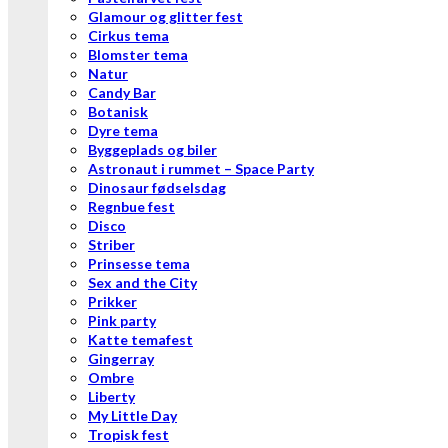
Glamour og glitter fest
Cirkus tema
Blomster tema
Natur
Candy Bar
Botanisk
Dyre tema
Byggeplads og biler
Astronaut i rummet – Space Party
Dinosaur fødselsdag
Regnbue fest
Disco
Striber
Prinsesse tema
Sex and the City
Prikker
Pink party
Katte temafest
Gingerray
Ombre
Liberty
My Little Day
Tropisk fest