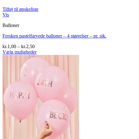
Tilføj til ønskeliste
Vis
Balloner
Fersken pastelfarvede balloner – 4 størrelser – pr. stk.
Prisinterval:
kr.
1,00
–
kr.
2,50
kr.1,00
Vælg muligheder
Dette
til
vare
kr.2,50
har
flere
varianter.
Mulighederne
kan
vælges
på
varesiden