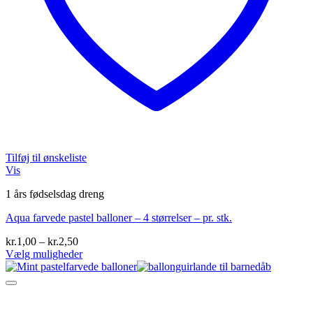
Tilføj til ønskeliste
Vis
1 års fødselsdag dreng
Aqua farvede pastel balloner – 4 størrelser – pr. stk.
Prisinterval:
kr.
1,00
–
kr.
2,50
kr.1,00
Vælg muligheder
Dette
til
vare
kr.2,50
har
flere