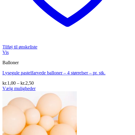
Tilføj til ønskeliste
Vis
Balloner
Lysegule pastelfarvede balloner – 4 størrelser – pr. stk.
Prisinterval:
kr.
1,00
–
kr.
2,50
kr.1,00
Vælg muligheder
Dette
til
vare
kr.2,50
har
flere
varianter.
Mulighederne
kan
vælges