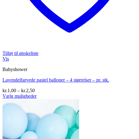
Tilføj til ønskeliste
Vis
Babyshower
Lavendelfarvede pastel balloner – 4 størrelser – pr. stk.
Prisinterval:
kr.
1,00
–
kr.
2,50
kr.1,00
Vælg muligheder
Dette
til
vare
kr.2,50
har
flere
varianter.
Mulighederne
kan