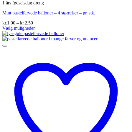
1 års fødselsdag dreng
Mint pastelfarvede balloner – 4 størrelser – pr. stk.
Prisinterval:
kr.
1,00
–
kr.
2,50
kr.1,00
Vælg muligheder
Dette
til
vare
kr.2,50
har
flere
varianter.
Mulighederne
kan
vælges
på
varesiden