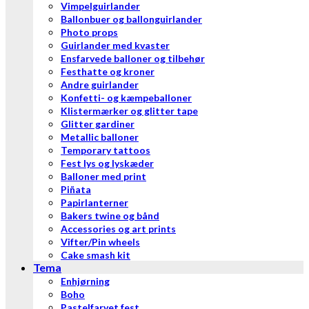
Vimpelguirlander
Ballonbuer og ballonguirlander
Photo props
Guirlander med kvaster
Ensfarvede balloner og tilbehør
Festhatte og kroner
Andre guirlander
Konfetti- og kæmpeballoner
Klistermærker og glitter tape
Glitter gardiner
Metallic balloner
Temporary tattoos
Fest lys og lyskæder
Balloner med print
Piñata
Papirlanterner
Bakers twine og bånd
Accessories og art prints
Vifter/Pin wheels
Cake smash kit
Tema
Enhjørning
Boho
Pastelfarvet fest