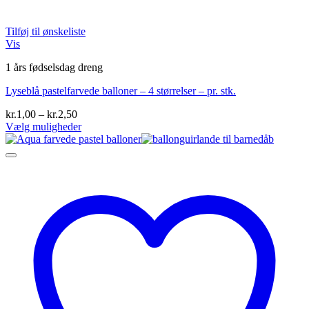
Tilføj til ønskeliste
Vis
1 års fødselsdag dreng
Lyseblå pastelfarvede balloner – 4 størrelser – pr. stk.
Prisinterval:
kr.
1,00
–
kr.
2,50
kr.1,00
Vælg muligheder
Dette
til
vare
kr.2,50
har
flere
varianter.
Mulighederne
kan
vælges
på
varesiden