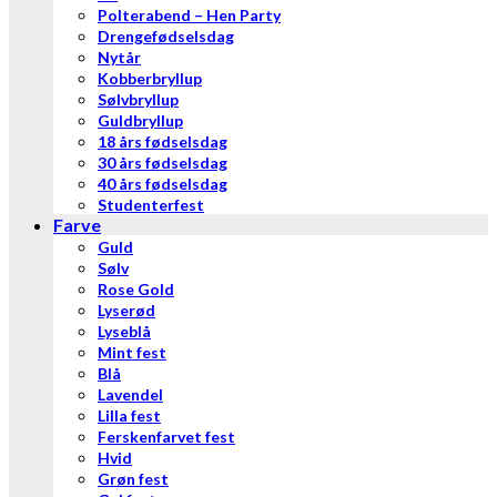
Polterabend – Hen Party
Drengefødselsdag
Nytår
Kobberbryllup
Sølvbryllup
Guldbryllup
18 års fødselsdag
30 års fødselsdag
40 års fødselsdag
Studenterfest
Farve
Guld
Sølv
Rose Gold
Lyserød
Lyseblå
Mint fest
Blå
Lavendel
Lilla fest
Ferskenfarvet fest
Hvid
Grøn fest