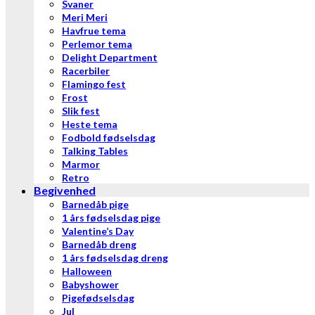
Svaner
Meri Meri
Havfrue tema
Perlemor tema
Delight Department
Racerbiler
Flamingo fest
Frost
Slik fest
Heste tema
Fodbold fødselsdag
Talking Tables
Marmor
Retro
Begivenhed
Barnedåb pige
1 års fødselsdag pige
Valentine’s Day
Barnedåb dreng
1 års fødselsdag dreng
Halloween
Babyshower
Pigefødselsdag
Jul