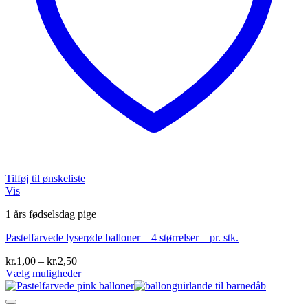
Tilføj til ønskeliste
Vis
1 års fødselsdag pige
Pastelfarvede lyserøde balloner – 4 størrelser – pr. stk.
Prisinterval:
kr.
1,00
–
kr.
2,50
kr.1,00
Vælg muligheder
Dette
til
vare
kr.2,50