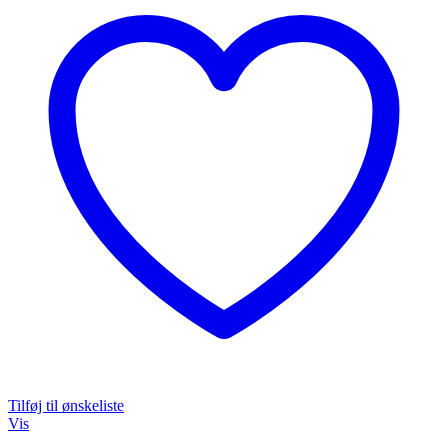
varianter.
Mulighederne
kan
vælges
på
varesiden
Tilføj til ønskeliste
Vis