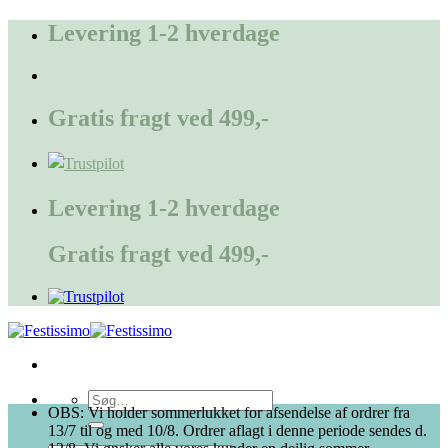
Fortsæt
Levering 1-2 hverdage
til
indhold
Gratis fragt ved 499,-
Levering 1-2 hverdage
Gratis fragt ved 499,-
Søg
OBS: Vi holder sommerlukket for afsendelse af ordrer fra
efter:
13/7 til og med 10/8. Ordrer aflagt i denne periode sendes d.