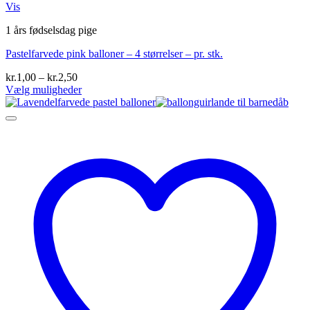
Vis
1 års fødselsdag pige
Pastelfarvede pink balloner – 4 størrelser – pr. stk.
Prisinterval:
kr.
1,00
–
kr.
2,50
kr.1,00
Vælg muligheder
Dette
til
vare
kr.2,50
har
flere
varianter.
Mulighederne
kan
vælges
på
varesiden