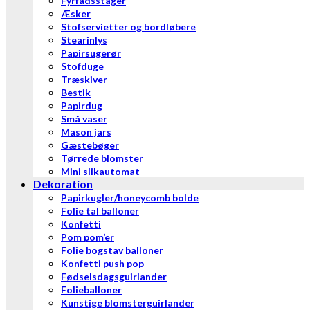
Fyrfadsstager
Æsker
Stofservietter og bordløbere
Stearinlys
Papirsugerør
Stofduge
Træskiver
Bestik
Papirdug
Små vaser
Mason jars
Gæstebøger
Tørrede blomster
Mini slikautomat
Dekoration
Papirkugler/honeycomb bolde
Folie tal balloner
Konfetti
Pom pom’er
Folie bogstav balloner
Konfetti push pop
Fødselsdagsguirlander
Folieballoner
Kunstige blomsterguirlander