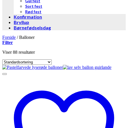
Gul fest
Sort fest
Rød fest
Konfirmation
Bryllup
Børnefødselsdag
Forside
/
Balloner
Filter
Viser 88 resultater