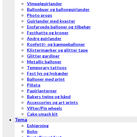
Vimpelguirlander
Ballonbuer og ballonguirlander
Photo props
Guirlander med kvaster
Ensfarvede balloner og tilbehør
Festhatte og kroner
Andre guirlander
Konfetti- og kæmpeballoner
Klistermærker og glitter tape
Glitter gardiner
Metallic balloner
Temporary tattoos
Fest lys og lyskæder
Balloner med print
Piñata
Papirlanterner
Bakers twine og bånd
Accessories og art prints
Vifter/Pin wheels
Cake smash kit
Tema
Enhjørning
Boho