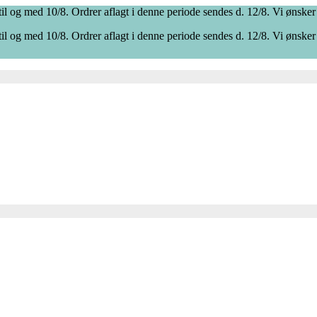
il og med 10/8. Ordrer aflagt i denne periode sendes d. 12/8. Vi ønsker
il og med 10/8. Ordrer aflagt i denne periode sendes d. 12/8. Vi ønsker