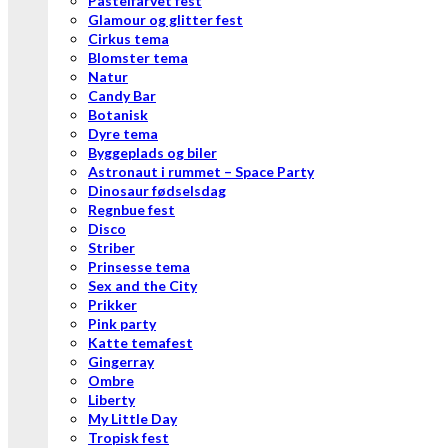
Pastelfarvet fest
Glamour og glitter fest
Cirkus tema
Blomster tema
Natur
Candy Bar
Botanisk
Dyre tema
Byggeplads og biler
Astronaut i rummet – Space Party
Dinosaur fødselsdag
Regnbue fest
Disco
Striber
Prinsesse tema
Sex and the City
Prikker
Pink party
Katte temafest
Gingerray
Ombre
Liberty
My Little Day
Tropisk fest