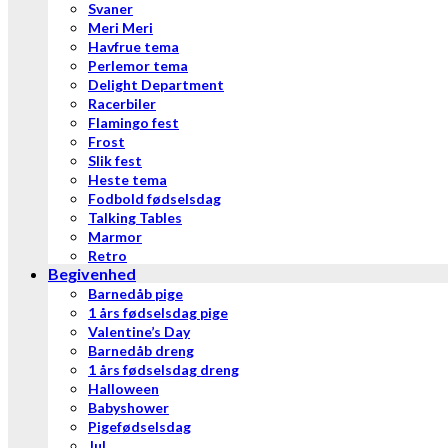
Svaner
Meri Meri
Havfrue tema
Perlemor tema
Delight Department
Racerbiler
Flamingo fest
Frost
Slik fest
Heste tema
Fodbold fødselsdag
Talking Tables
Marmor
Retro
Begivenhed
Barnedåb pige
1 års fødselsdag pige
Valentine’s Day
Barnedåb dreng
1 års fødselsdag dreng
Halloween
Babyshower
Pigefødselsdag
Jul