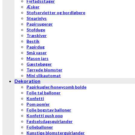
Fyrfadsstager
Æsker
Stofservietter og bordløbere
Stearinlys
Papirsugerør
Stofduge
Træskiver
Bestik
Papirdug
Små vaser
Mason jars
Gæstebøger
Tørrede blomster
Mini slikautomat
Dekoration
Papirkugler/honeycomb bolde
Folie tal balloner
Konfetti
Pom pom’er
Folie bogstav balloner
Konfetti push pop
Fødselsdagsguirlander
Folieballoner
Kunstige blomsterguirlander