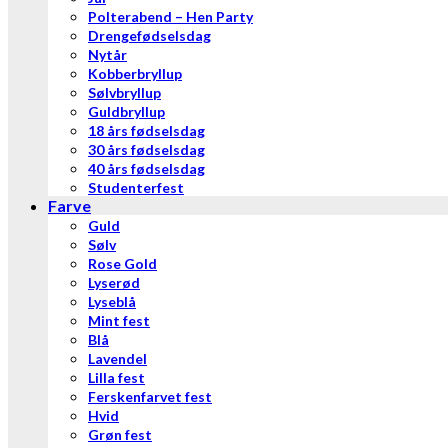
Polterabend – Hen Party
Drengefødselsdag
Nytår
Kobberbryllup
Sølvbryllup
Guldbryllup
18 års fødselsdag
30 års fødselsdag
40 års fødselsdag
Studenterfest
Farve
Guld
Sølv
Rose Gold
Lyserød
Lyseblå
Mint fest
Blå
Lavendel
Lilla fest
Ferskenfarvet fest
Hvid
Grøn fest