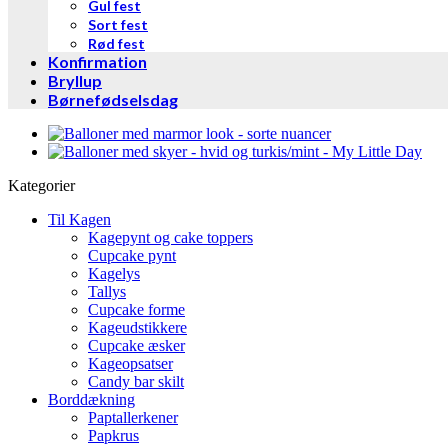
Gul fest
Sort fest
Rød fest
Konfirmation
Bryllup
Børnefødselsdag
Kategorier
Til Kagen
Kagepynt og cake toppers
Cupcake pynt
Kagelys
Tallys
Cupcake forme
Kageudstikkere
Cupcake æsker
Kageopsatser
Candy bar skilt
Borddækning
Paptallerkener
Papkrus