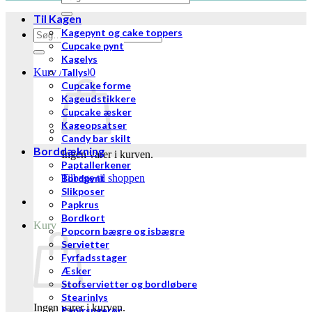
efter:
Til Kagen
Kagepynt og cake toppers
Søg
efter:
Cupcake pynt
Kagelys
Kurv /
Tallys
kr.
0,00
Cupcake forme
Kageudstikkere
Cupcake æsker
Kageopsatser
Candy bar skilt
Borddækning
Ingen varer i kurven.
Paptallerkener
Tilbage til shoppen
Bordpynt
Slikposer
Papkrus
Bordkort
Kurv
Popcorn bægre og isbægre
Servietter
Fyrfadsstager
Æsker
Stofservietter og bordløbere
Stearinlys
Ingen varer i kurven.
Papirsugerør