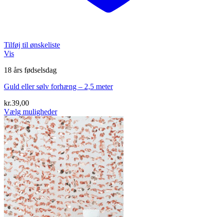
Tilføj til ønskeliste
Vis
18 års fødselsdag
Guld eller sølv forhæng – 2,5 meter
kr.
39,00
Vælg muligheder
Dette
vare
har
flere
varianter.
Mulighederne
kan
vælges
på
varesiden