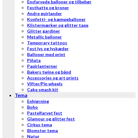
Ensfarvede balloner og tilbehør
Festhatte og kroner
Andre guirlander
Konfetti- og kæmpeballoner
Klistermærker og glitter tape
Glitter gardiner
Metallic balloner
Temporary tattoos
Fest lys og lyskæder
Balloner med print
Piñata
Papirlanterner
Bakers twine og bånd
Accessories og art prints
Vifter/Pin wheels
Cake smash kit
Tema
Enhjørning
Boho
Pastelfarvet fest
Glamour og glitter fest
Cirkus tema
Blomster tema
Natur