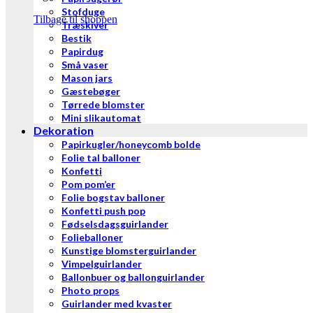
Stofduge
Tilbage til shoppen
Træskiver
Bestik
Papirdug
Små vaser
Mason jars
Gæstebøger
Tørrede blomster
Mini slikautomat
Dekoration
Papirkugler/honeycomb bolde
Folie tal balloner
Konfetti
Pom pom’er
Folie bogstav balloner
Konfetti push pop
Fødselsdagsguirlander
Folieballoner
Kunstige blomsterguirlander
Vimpelguirlander
Ballonbuer og ballonguirlander
Photo props
Guirlander med kvaster