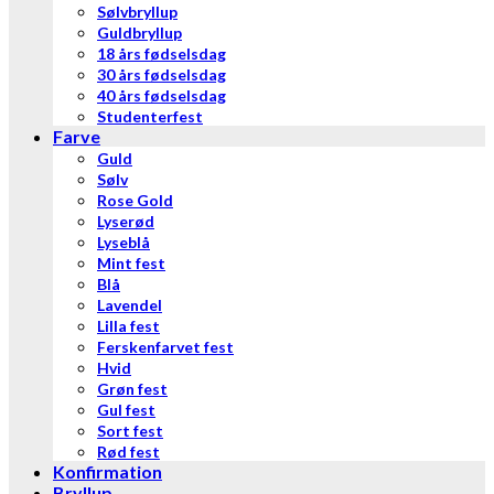
Sølvbryllup
Guldbryllup
18 års fødselsdag
30 års fødselsdag
40 års fødselsdag
Studenterfest
Farve
Guld
Sølv
Rose Gold
Lyserød
Lyseblå
Mint fest
Blå
Lavendel
Lilla fest
Ferskenfarvet fest
Hvid
Grøn fest
Gul fest
Sort fest
Rød fest
Konfirmation
Bryllup