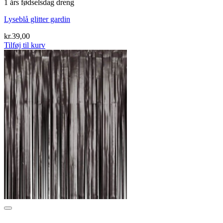
1 års fødselsdag dreng
Lyseblå glitter gardin
kr.
39,00
Tilføj til kurv