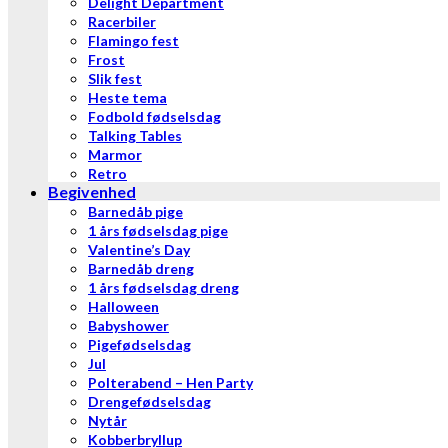
Delight Department
Racerbiler
Flamingo fest
Frost
Slik fest
Heste tema
Fodbold fødselsdag
Talking Tables
Marmor
Retro
Begivenhed
Barnedåb pige
1 års fødselsdag pige
Valentine’s Day
Barnedåb dreng
1 års fødselsdag dreng
Halloween
Babyshower
Pigefødselsdag
Jul
Polterabend – Hen Party
Drengefødselsdag
Nytår
Kobberbryllup