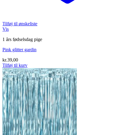
Tilføj til ønskeliste
Vis
1 års fødselsdag pige
Pink glitter gardin
kr.
39,00
Tilføj til kurv