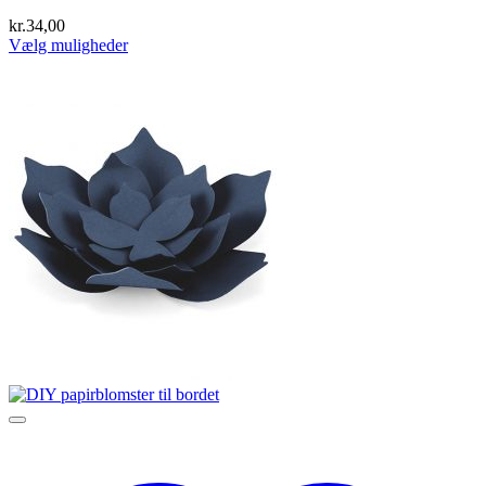
kr.
34,00
Vælg muligheder
Dette
vare
har
flere
varianter.
Mulighederne
kan
vælges
på
varesiden