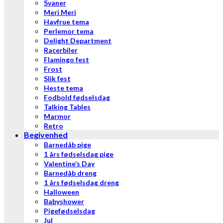
Svaner
Meri Meri
Havfrue tema
Perlemor tema
Delight Department
Racerbiler
Flamingo fest
Frost
Slik fest
Heste tema
Fodbold fødselsdag
Talking Tables
Marmor
Retro
Begivenhed
Barnedåb pige
1 års fødselsdag pige
Valentine’s Day
Barnedåb dreng
1 års fødselsdag dreng
Halloween
Babyshower
Pigefødselsdag
Jul