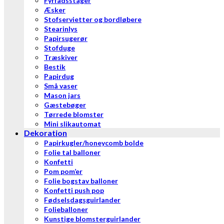
Fyrfadsstager
Æsker
Stofservietter og bordløbere
Stearinlys
Papirsugerør
Stofduge
Træskiver
Bestik
Papirdug
Små vaser
Mason jars
Gæstebøger
Tørrede blomster
Mini slikautomat
Dekoration
Papirkugler/honeycomb bolde
Folie tal balloner
Konfetti
Pom pom’er
Folie bogstav balloner
Konfetti push pop
Fødselsdagsguirlander
Folieballoner
Kunstige blomsterguirlander