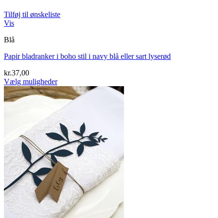
Tilføj til ønskeliste
Vis
Blå
Papir bladranker i boho stil i navy blå eller sart lyserød
kr.
37,00
Vælg muligheder
Dette
vare
har
flere
varianter.
Mulighederne
kan
vælges
på
varesiden