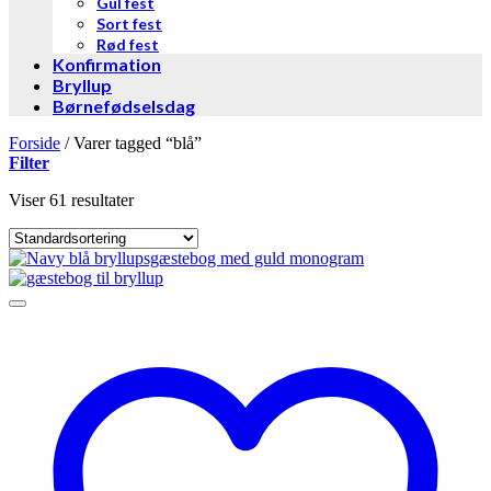
Gul fest
Sort fest
Rød fest
Konfirmation
Bryllup
Børnefødselsdag
Forside
/
Varer tagged “blå”
Filter
Viser 61 resultater