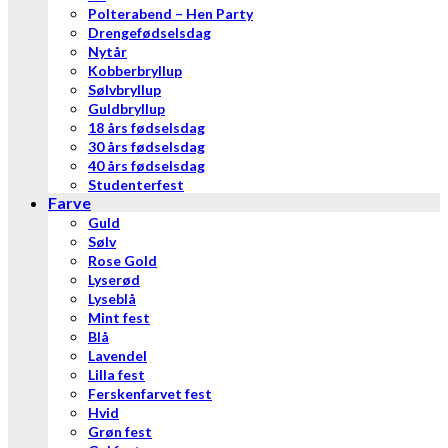
Polterabend – Hen Party
Drengefødselsdag
Nytår
Kobberbryllup
Sølvbryllup
Guldbryllup
18 års fødselsdag
30 års fødselsdag
40 års fødselsdag
Studenterfest
Farve
Guld
Sølv
Rose Gold
Lyserød
Lyseblå
Mint fest
Blå
Lavendel
Lilla fest
Ferskenfarvet fest
Hvid
Grøn fest