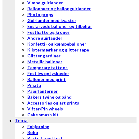
Vimpelguirlander
Ballonbuer og ballonguirlander
Photo props
Guirlander med kvaster
Ensfarvede balloner og tilbehør
Festhatte og kroner
Andre guirlander
Konfetti- og kæmpeballoner
Klistermærker og glitter tape
Glitter gardiner
Metallic balloner
Temporary tattoos
Fest lys og lyskæder
Balloner med print
Piñata
Papirlanterner
Bakers twine og bånd
Accessories og art prints
Vifter/Pin wheels
Cake smash kit
Tema
Enhjørning
Boho
Pastelfarvet fest