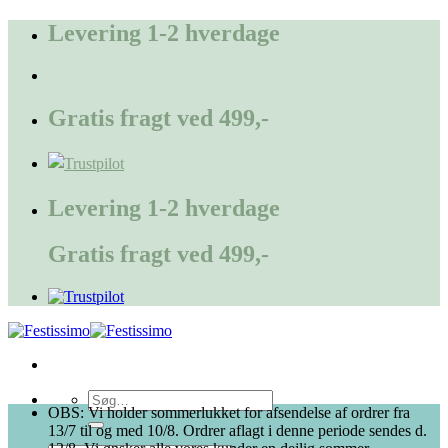
Fortsæt
Levering 1-2 hverdage
til
indhold
Gratis fragt ved 499,-
Levering 1-2 hverdage
Gratis fragt ved 499,-
Søg
OBS: Vi holder sommerlukket for afsendelse af ordrer fra
efter:
13/7 til og med 10/8. Ordrer aflagt i denne periode sendes d.