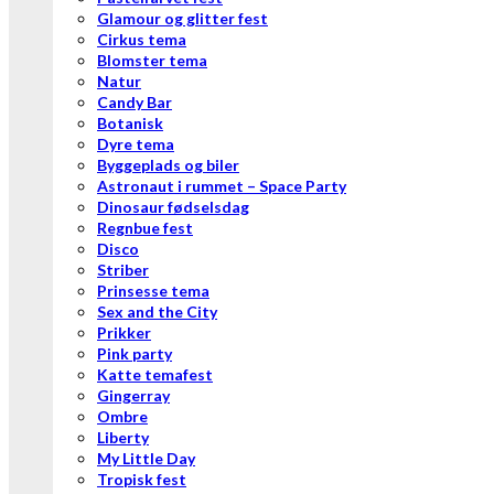
Glamour og glitter fest
Cirkus tema
Blomster tema
Natur
Candy Bar
Botanisk
Dyre tema
Byggeplads og biler
Astronaut i rummet – Space Party
Dinosaur fødselsdag
Regnbue fest
Disco
Striber
Prinsesse tema
Sex and the City
Prikker
Pink party
Katte temafest
Gingerray
Ombre
Liberty
My Little Day
Tropisk fest