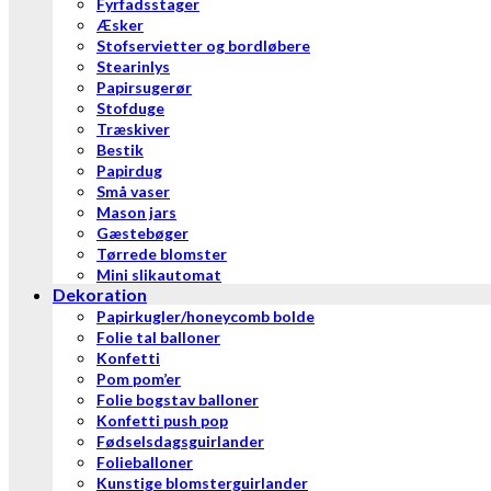
Fyrfadsstager
Æsker
Stofservietter og bordløbere
Stearinlys
Papirsugerør
Stofduge
Træskiver
Bestik
Papirdug
Små vaser
Mason jars
Gæstebøger
Tørrede blomster
Mini slikautomat
Dekoration
Papirkugler/honeycomb bolde
Folie tal balloner
Konfetti
Pom pom’er
Folie bogstav balloner
Konfetti push pop
Fødselsdagsguirlander
Folieballoner
Kunstige blomsterguirlander