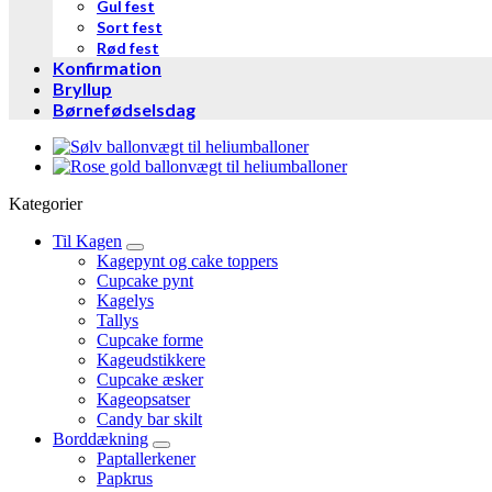
Gul fest
Sort fest
Rød fest
Konfirmation
Bryllup
Børnefødselsdag
Kategorier
Til Kagen
Kagepynt og cake toppers
Cupcake pynt
Kagelys
Tallys
Cupcake forme
Kageudstikkere
Cupcake æsker
Kageopsatser
Candy bar skilt
Borddækning
Paptallerkener
Papkrus