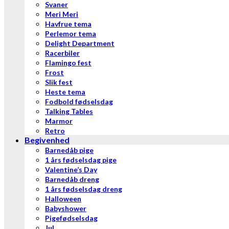
Svaner
Meri Meri
Havfrue tema
Perlemor tema
Delight Department
Racerbiler
Flamingo fest
Frost
Slik fest
Heste tema
Fodbold fødselsdag
Talking Tables
Marmor
Retro
Begivenhed
Barnedåb pige
1 års fødselsdag pige
Valentine’s Day
Barnedåb dreng
1 års fødselsdag dreng
Halloween
Babyshower
Pigefødselsdag
Jul