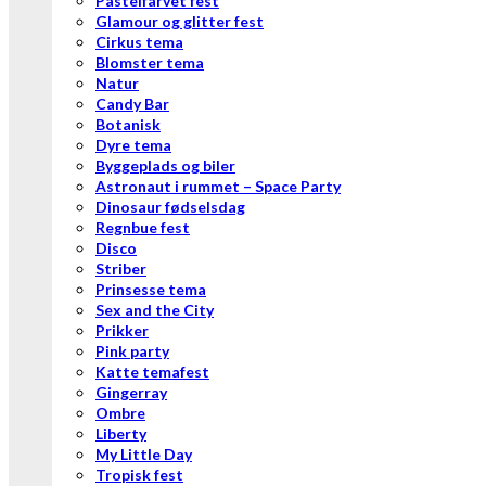
Pastelfarvet fest
Glamour og glitter fest
Cirkus tema
Blomster tema
Natur
Candy Bar
Botanisk
Dyre tema
Byggeplads og biler
Astronaut i rummet – Space Party
Dinosaur fødselsdag
Regnbue fest
Disco
Striber
Prinsesse tema
Sex and the City
Prikker
Pink party
Katte temafest
Gingerray
Ombre
Liberty
My Little Day
Tropisk fest