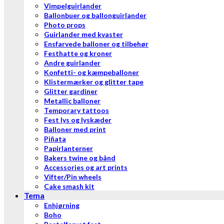
Vimpelguirlander
Ballonbuer og ballonguirlander
Photo props
Guirlander med kvaster
Ensfarvede balloner og tilbehør
Festhatte og kroner
Andre guirlander
Konfetti- og kæmpeballoner
Klistermærker og glitter tape
Glitter gardiner
Metallic balloner
Temporary tattoos
Fest lys og lyskæder
Balloner med print
Piñata
Papirlanterner
Bakers twine og bånd
Accessories og art prints
Vifter/Pin wheels
Cake smash kit
Tema
Enhjørning
Boho