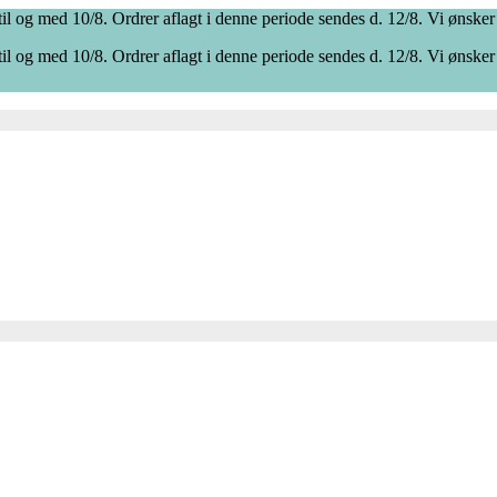
il og med 10/8. Ordrer aflagt i denne periode sendes d. 12/8. Vi ønsker
il og med 10/8. Ordrer aflagt i denne periode sendes d. 12/8. Vi ønsker