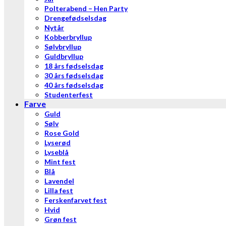
Polterabend – Hen Party
Drengefødselsdag
Nytår
Kobberbryllup
Sølvbryllup
Guldbryllup
18 års fødselsdag
30 års fødselsdag
40 års fødselsdag
Studenterfest
Farve
Guld
Sølv
Rose Gold
Lyserød
Lyseblå
Mint fest
Blå
Lavendel
Lilla fest
Ferskenfarvet fest
Hvid
Grøn fest