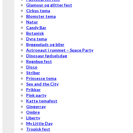
Glamour og glitter fest
Cirkus tema
Blomster tema
Natur
Candy Bar
Botanisk
Dyre tema
Byggeplads og biler
Astronaut i rummet – Space Party
Dinosaur fødselsdag
Regnbue fest
Disco
Striber
Prinsesse tema
Sex and the City
Prikker
Pink party
Katte temafest
Gingerray
Ombre
Liberty
My Little Day
Tropisk fest