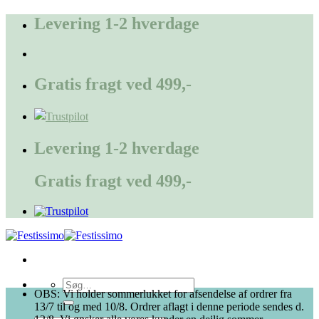
Fortsæt
Levering 1-2 hverdage
til
indhold
Gratis fragt ved 499,-
Levering 1-2 hverdage
Gratis fragt ved 499,-
Søg
OBS: Vi holder sommerlukket for afsendelse af ordrer fra
efter:
13/7 til og med 10/8. Ordrer aflagt i denne periode sendes d.