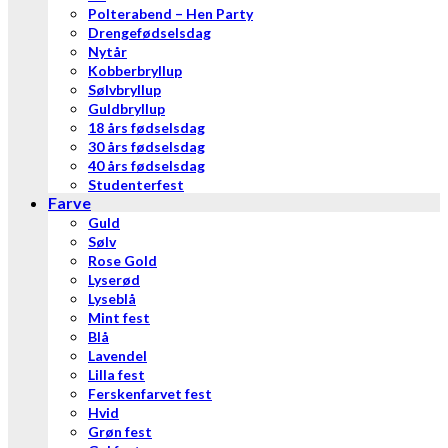
Polterabend – Hen Party
Drengefødselsdag
Nytår
Kobberbryllup
Sølvbryllup
Guldbryllup
18 års fødselsdag
30 års fødselsdag
40 års fødselsdag
Studenterfest
Farve
Guld
Sølv
Rose Gold
Lyserød
Lyseblå
Mint fest
Blå
Lavendel
Lilla fest
Ferskenfarvet fest
Hvid
Grøn fest