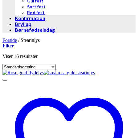
Gul fest
Sort fest
Rød fest
Konfirmation
Bryllup
Børnefødselsdag
Forside
/
Stearinlys
Filter
Viser 16 resultater