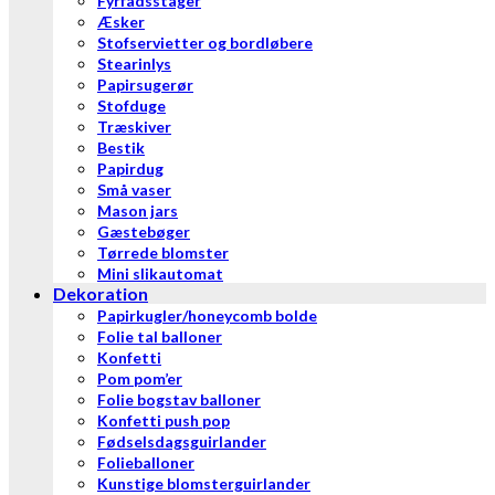
Fyrfadsstager
Æsker
Stofservietter og bordløbere
Stearinlys
Papirsugerør
Stofduge
Træskiver
Bestik
Papirdug
Små vaser
Mason jars
Gæstebøger
Tørrede blomster
Mini slikautomat
Dekoration
Papirkugler/honeycomb bolde
Folie tal balloner
Konfetti
Pom pom’er
Folie bogstav balloner
Konfetti push pop
Fødselsdagsguirlander
Folieballoner
Kunstige blomsterguirlander