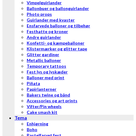
Vimpelguirlander
Ballonbuer og ballonguirlander
Photo props
Guirlander med kvaster
Ensfarvede balloner og tilbehør
Festhatte og kroner
Andre guirlander
Konfetti- og kæmpeballoner
Klistermærker og glitter tape
Glitter gardiner
Metallic balloner
Temporary tattoos
Fest lys og lyskæder
Balloner med print
Piñata
Papirlanterner
Bakers twine og bånd
Accessories og art prints
Vifter/Pin wheels
Cake smash kit
Tema
Enhjørning
Boho
Pastelfarvet fest