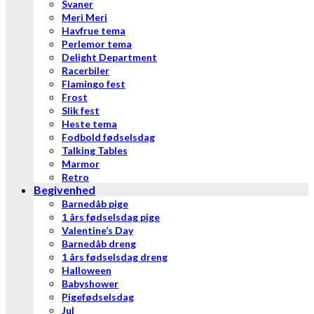
Svaner
Meri Meri
Havfrue tema
Perlemor tema
Delight Department
Racerbiler
Flamingo fest
Frost
Slik fest
Heste tema
Fodbold fødselsdag
Talking Tables
Marmor
Retro
Begivenhed
Barnedåb pige
1 års fødselsdag pige
Valentine’s Day
Barnedåb dreng
1 års fødselsdag dreng
Halloween
Babyshower
Pigefødselsdag
Jul