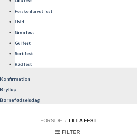
Lilla fest
Ferskenfarvet fest
Hvid
Grøn fest
Gul fest
Sort fest
Rød fest
Konfirmation
Bryllup
Børnefødselsdag
FORSIDE
/
LILLA FEST
FILTER