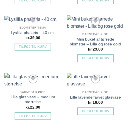
TILFØJ TIL KURV
TILFØJ TIL KURV
Tilføj til ønskeliste
Tilføj til ønskeliste
BLOMSTER TEMA
Lyslilla phalaris – 40 cm.
BARNEDÅB PIGE
kr.
39,00
Mini buket af tørrede
blomster – Lilla og rose gold
TILFØJ TIL KURV
kr.
29,00
TILFØJ TIL KURV
Tilføj til ønskeliste
Tilføj til ønskeliste
BARNEDÅB PIGE
BARNEDÅB PIGE
Lilla glas vase – medium
Lille lavendelfarvet glasvase
størrelse
kr.
16,00
kr.
22,00
TILFØJ TIL KURV
TILFØJ TIL KURV
Tilføj til ønskeliste
Tilføj til ønskeliste