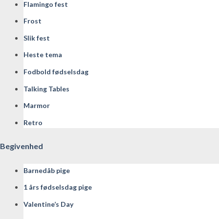
Flamingo fest
Frost
Slik fest
Heste tema
Fodbold fødselsdag
Talking Tables
Marmor
Retro
Begivenhed
Barnedåb pige
1 års fødselsdag pige
Valentine’s Day