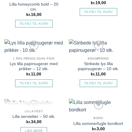
kr.
19,00
Lilla honeycomb bold – 20
cm.
TILFØJ TIL KURV
kr.
16,00
TILFØJ TIL KURV
Tilføj til ønskeliste
Tilføj til ønskeliste
1 ÅRS FØDSELSDAG PIGE
ENHJØRNING
Lys lilla papirsugerør med
Stribede lys lilla
prikker – 12 stk.
papirsugerør – 10 stk.
kr.
11,00
kr.
11,00
TILFØJ TIL KURV
TILFØJ TIL KURV
Tilføj til ønskeliste
Tilføj til ønskeliste
IKKE PÅ LAGER
LILLA FEST
Lilla servietter – 50 stk.
BOHO
kr.
34,00
Lilla sommerfugle bordkort
kr.
3,00
LÆS MERE