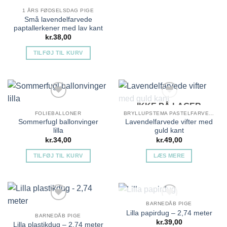
1 ÅRS FØDSELSDAG PIGE
Små lavendelfarvede
paptallerkener med lav kant
kr.
38,00
TILFØJ TIL KURV
IKKE PÅ LAGER
FOLIEBALLONER
BRYLLUPSTEMA PASTELFARVET BRYLLUP
Sommerfugl ballonvinger
Lavendelfarvede vifter med
lilla
guld kant
kr.
34,00
kr.
49,00
TILFØJ TIL KURV
LÆS MERE
Tilføj til ønskeliste
Tilføj til ønskeliste
IKKE PÅ LAGER
BARNEDÅB PIGE
Lilla papirdug – 2,74 meter
BARNEDÅB PIGE
kr.
39,00
Lilla plastikdug – 2,74 meter