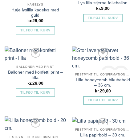
Lys lilla stjerne folieballon
KAGELYS
kr.
9,00
Høje lyslilla kagelys med
guld
TILFØJ TIL KURV
kr.
29,00
TILFØJ TIL KURV
Tilføj til ønskeliste
Tilføj til ønskeliste
BALLONER MED PRINT
Balloner med konfetti print –
FESTPYNT TIL KONFIRMATION PIGE
lilla
Lilla honeycomb bikubebold
kr.
26,00
– 36 cm.
kr.
29,00
TILFØJ TIL KURV
Tilføj til ønskeliste
Tilføj til ønskeliste
TILFØJ TIL KURV
FESTPYNT TIL KONFIRMATION PIGE
Lilla papirbold – 30 cm.
FESTPYNT TIL KONFIRMATION PIGE