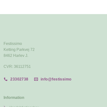
Tilføj til ønskeliste
Festissimo
Ketting Parkvej 72
8462 Harlev J.
CVR: 36112751
23302738
info@festissimo
Information