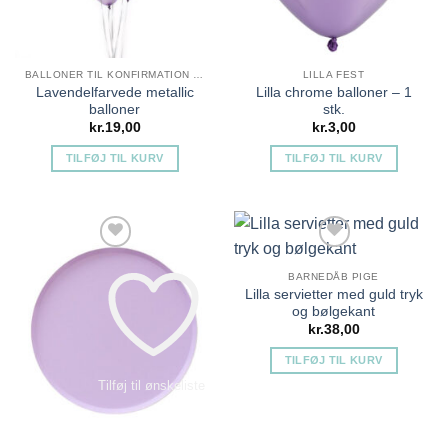
BALLONER TIL KONFIRMATION PIGE
LILLA FEST
Lavendelfarvede metallic
Lilla chrome balloner – 1
balloner
stk.
kr.
19,00
kr.
3,00
TILFØJ TIL KURV
TILFØJ TIL KURV
BARNEDÅB PIGE
Lilla servietter med guld tryk
og bølgekant
kr.
38,00
TILFØJ TIL KURV
Tilføj til ønskeliste
Tilføj til ønskeliste