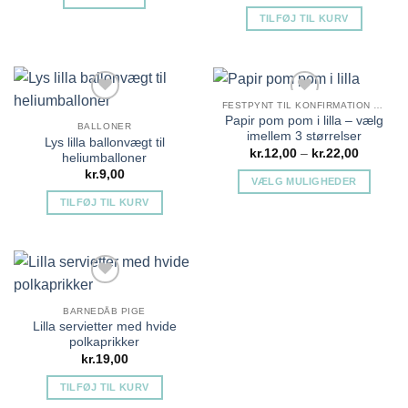
TILFØJ TIL KURV
Tilføj til ønskeliste
Tilføj til ønskeliste
FESTPYNT TIL KONFIRMATION PIGE
Papir pom pom i lilla – vælg
BALLONER
imellem 3 størrelser
Lys lilla ballonvægt til
Prisinter
kr.
12,00
–
kr.
22,00
heliumballoner
kr.12,00
kr.
9,00
til
VÆLG MULIGHEDER
kr.22,00
Dette
TILFØJ TIL KURV
vare
Tilføj til ønskeliste
Tilføj til ønskeliste
har
flere
varianter.
Mulighederne
BARNEDÅB PIGE
kan
Lilla servietter med hvide
vælges
polkaprikker
på
kr.
19,00
varesiden
TILFØJ TIL KURV