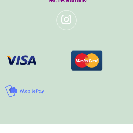
#festmedfestissimo
HANDELSBETINGELSER
LEVERING
HELIUM – FAQ