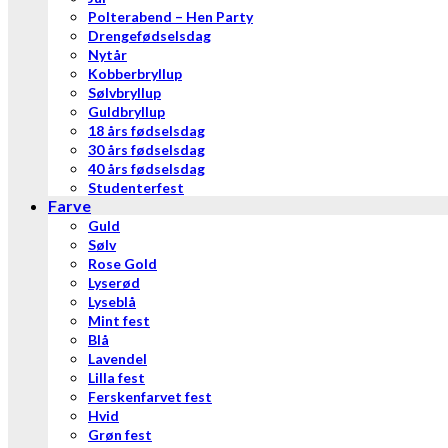
Polterabend – Hen Party
Drengefødselsdag
Nytår
Kobberbryllup
Sølvbryllup
Guldbryllup
18 års fødselsdag
30 års fødselsdag
40 års fødselsdag
Studenterfest
Farve
Guld
Sølv
Rose Gold
Lyserød
Lyseblå
Mint fest
Blå
Lavendel
Lilla fest
Ferskenfarvet fest
Hvid
Grøn fest