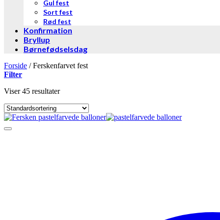
Gul fest
Sort fest
Rød fest
Konfirmation
Bryllup
Børnefødselsdag
Forside
/
Ferskenfarvet fest
Filter
Viser 45 resultater