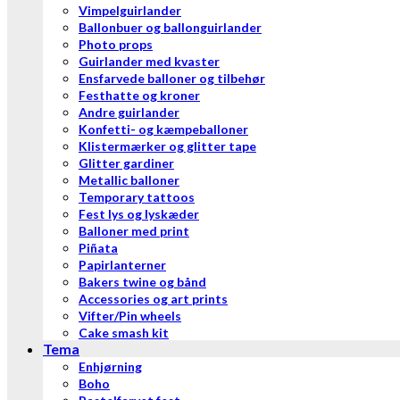
Vimpelguirlander
Ballonbuer og ballonguirlander
Photo props
Guirlander med kvaster
Ensfarvede balloner og tilbehør
Festhatte og kroner
Andre guirlander
Konfetti- og kæmpeballoner
Klistermærker og glitter tape
Glitter gardiner
Metallic balloner
Temporary tattoos
Fest lys og lyskæder
Balloner med print
Piñata
Papirlanterner
Bakers twine og bånd
Accessories og art prints
Vifter/Pin wheels
Cake smash kit
Tema
Enhjørning
Boho