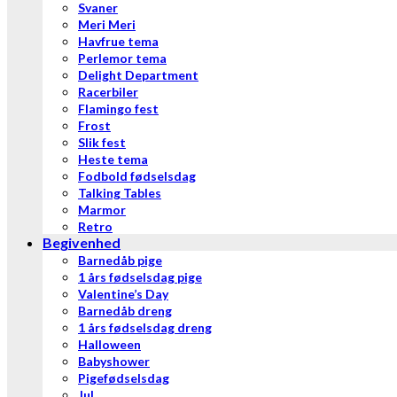
Svaner
Meri Meri
Havfrue tema
Perlemor tema
Delight Department
Racerbiler
Flamingo fest
Frost
Slik fest
Heste tema
Fodbold fødselsdag
Talking Tables
Marmor
Retro
Begivenhed
Barnedåb pige
1 års fødselsdag pige
Valentine’s Day
Barnedåb dreng
1 års fødselsdag dreng
Halloween
Babyshower
Pigefødselsdag
Jul