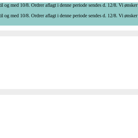
il og med 10/8. Ordrer aflagt i denne periode sendes d. 12/8. Vi ønsker
il og med 10/8. Ordrer aflagt i denne periode sendes d. 12/8. Vi ønsker