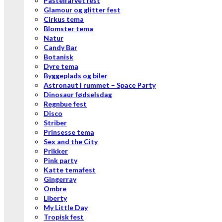
Pastelfarvet fest
Glamour og glitter fest
Cirkus tema
Blomster tema
Natur
Candy Bar
Botanisk
Dyre tema
Byggeplads og biler
Astronaut i rummet – Space Party
Dinosaur fødselsdag
Regnbue fest
Disco
Striber
Prinsesse tema
Sex and the City
Prikker
Pink party
Katte temafest
Gingerray
Ombre
Liberty
My Little Day
Tropisk fest