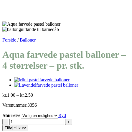
Forside
/
Balloner
Aqua farvede pastel balloner –
4 størrelser – pr. stk.
Prisinterval:
kr.
1,00
–
kr.
2,50
kr.1,00
Varenummer:3356
til
kr.2,50
Størrelse
Ryd
Aqua
farvede
Tilføj til kurv
pastel