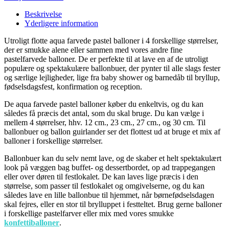
Beskrivelse
Yderligere information
Utroligt flotte aqua farvede pastel balloner i 4 forskellige størrelser,
der er smukke alene eller sammen med vores andre fine
pastelfarvede balloner. De er perfekte til at lave en af de utroligt
populære og spektakulære ballonbuer, der pynter til alle slags fester
og særlige lejligheder, lige fra baby shower og barnedåb til bryllup,
fødselsdagsfest, konfirmation og reception.
De aqua farvede pastel balloner køber du enkeltvis, og du kan
således få præcis det antal, som du skal bruge. Du kan vælge i
mellem 4 størrelser, hhv. 12 cm., 23 cm., 27 cm., og 30 cm. Til
ballonbuer og ballon guirlander ser det flottest ud at bruge et mix af
balloner i forskellige størrelser.
Ballonbuer kan du selv nemt lave, og de skaber et helt spektakulært
look på væggen bag buffet- og dessertbordet, op ad trappegangen
eller over døren til festlokalet. De kan laves lige præcis i den
størrelse, som passer til festlokalet og omgivelserne, og du kan
således lave en lille ballonbue til hjemmet, når børnefødselsdagen
skal fejres, eller en stor til brylluppet i festteltet. Brug gerne balloner
i forskellige pastelfarver eller mix med vores smukke
konfettiballoner
.