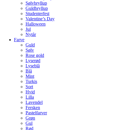
Sølvbryllup
Guldbryllup
Studenterfest
Valentine’s Day
Halloween
Jul
Nytår
Farve
Guld
Sølv
Rose gold
Lyserød
Lyseblå
Blå
Mint
Turkis
Sort
Hvid
Lilla
Lavendel
Fersken
Pastelfarver
Grøn
Gul
Rød