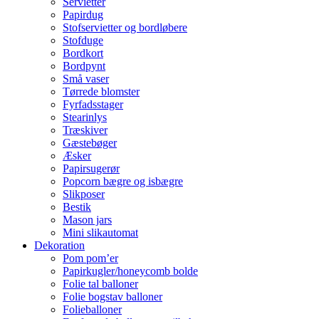
Servietter
Papirdug
Stofservietter og bordløbere
Stofduge
Bordkort
Bordpynt
Små vaser
Tørrede blomster
Fyrfadsstager
Stearinlys
Træskiver
Gæstebøger
Æsker
Papirsugerør
Popcorn bægre og isbægre
Slikposer
Bestik
Mason jars
Mini slikautomat
Dekoration
Pom pom’er
Papirkugler/honeycomb bolde
Folie tal balloner
Folie bogstav balloner
Folieballoner