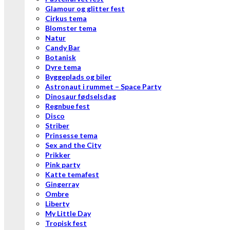
Glamour og glitter fest
Cirkus tema
Blomster tema
Natur
Candy Bar
Botanisk
Dyre tema
Byggeplads og biler
Astronaut i rummet – Space Party
Dinosaur fødselsdag
Regnbue fest
Disco
Striber
Prinsesse tema
Sex and the City
Prikker
Pink party
Katte temafest
Gingerray
Ombre
Liberty
My Little Day
Tropisk fest