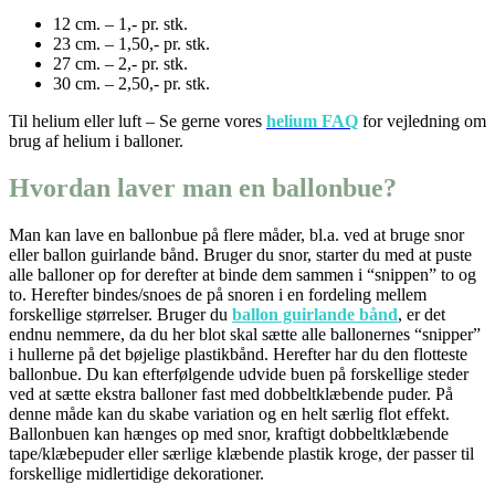
12 cm. – 1,- pr. stk.
23 cm. – 1,50,- pr. stk.
27 cm. – 2,- pr. stk.
30 cm. – 2,50,- pr. stk.
Til helium eller luft – Se gerne vores
helium FAQ
for vejledning om
brug af helium i balloner.
Hvordan laver man en ballonbue?
Man kan lave en ballonbue på flere måder, bl.a. ved at bruge snor
eller ballon guirlande bånd. Bruger du snor, starter du med at puste
alle balloner op for derefter at binde dem sammen i “snippen” to og
to. Herefter bindes/snoes de på snoren i en fordeling mellem
forskellige størrelser. Bruger du
ballon guirlande bånd
, er det
endnu nemmere, da du her blot skal sætte alle ballonernes “snipper”
i hullerne på det bøjelige plastikbånd. Herefter har du den flotteste
ballonbue. Du kan efterfølgende udvide buen på forskellige steder
ved at sætte ekstra balloner fast med dobbeltklæbende puder. På
denne måde kan du skabe variation og en helt særlig flot effekt.
Ballonbuen kan hænges op med snor, kraftigt dobbeltklæbende
tape/klæbepuder eller særlige klæbende plastik kroge, der passer til
forskellige midlertidige dekorationer.