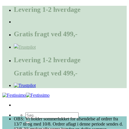
Fortsæt
Levering 1-2 hverdage
til
indhold
Gratis fragt ved 499,-
Levering 1-2 hverdage
Gratis fragt ved 499,-
Søg
OBS: Vi holder sommerlukket for afsendelse af ordrer fra
efter:
13/7 til og med 10/8. Ordrer aflagt i denne periode sendes d.