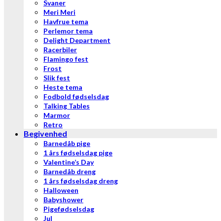
Svaner
Meri Meri
Havfrue tema
Perlemor tema
Delight Department
Racerbiler
Flamingo fest
Frost
Slik fest
Heste tema
Fodbold fødselsdag
Talking Tables
Marmor
Retro
Begivenhed
Barnedåb pige
1 års fødselsdag pige
Valentine’s Day
Barnedåb dreng
1 års fødselsdag dreng
Halloween
Babyshower
Pigefødselsdag
Jul