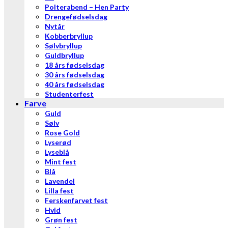
Polterabend – Hen Party
Drengefødselsdag
Nytår
Kobberbryllup
Sølvbryllup
Guldbryllup
18 års fødselsdag
30 års fødselsdag
40 års fødselsdag
Studenterfest
Farve
Guld
Sølv
Rose Gold
Lyserød
Lyseblå
Mint fest
Blå
Lavendel
Lilla fest
Ferskenfarvet fest
Hvid
Grøn fest