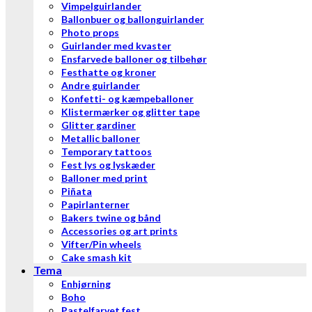
Vimpelguirlander
Ballonbuer og ballonguirlander
Photo props
Guirlander med kvaster
Ensfarvede balloner og tilbehør
Festhatte og kroner
Andre guirlander
Konfetti- og kæmpeballoner
Klistermærker og glitter tape
Glitter gardiner
Metallic balloner
Temporary tattoos
Fest lys og lyskæder
Balloner med print
Piñata
Papirlanterner
Bakers twine og bånd
Accessories og art prints
Vifter/Pin wheels
Cake smash kit
Tema
Enhjørning
Boho
Pastelfarvet fest