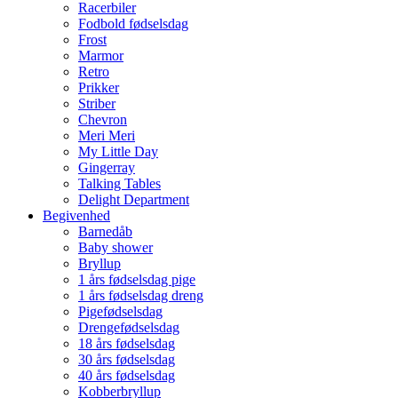
Racerbiler
Fodbold fødselsdag
Frost
Marmor
Retro
Prikker
Striber
Chevron
Meri Meri
My Little Day
Gingerray
Talking Tables
Delight Department
Begivenhed
Barnedåb
Baby shower
Bryllup
1 års fødselsdag pige
1 års fødselsdag dreng
Pigefødselsdag
Drengefødselsdag
18 års fødselsdag
30 års fødselsdag
40 års fødselsdag
Kobberbryllup