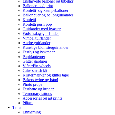
Ensfarvede balloner og tilbehør
Balloner med print
Konfetti- og kæmpeballoner
Ballonbuer og ballonguirlander
Konfetti
Konfetti push pop
Guirlander med kvaster
Fødselsdagsguirlander
Vimpelguirlander
Andre guirlander
Kunstige blomsterguirlander
Festlys og lyskæder
Papirlanterner
Glitter gardiner
Vifter/Pin wheels
Cake smash kit
Klistermærker og glitter tape
Bakers twine og bånd
Photo props
Festhatte og kroner
Temporary tattoos
Accessories og art prints
Piñata
Tema
Enhjørning