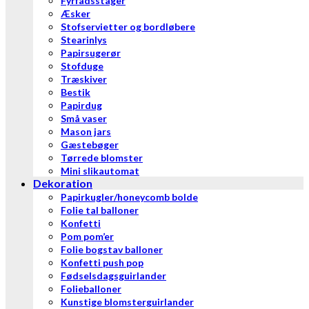
Fyrfadsstager
Æsker
Stofservietter og bordløbere
Stearinlys
Papirsugerør
Stofduge
Træskiver
Bestik
Papirdug
Små vaser
Mason jars
Gæstebøger
Tørrede blomster
Mini slikautomat
Dekoration
Papirkugler/honeycomb bolde
Folie tal balloner
Konfetti
Pom pom’er
Folie bogstav balloner
Konfetti push pop
Fødselsdagsguirlander
Folieballoner
Kunstige blomsterguirlander