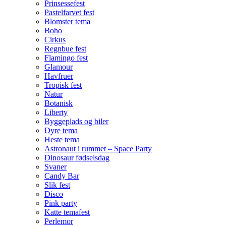
Prinsessefest
Pastelfarvet fest
Blomster tema
Boho
Cirkus
Regnbue fest
Flamingo fest
Glamour
Havfruer
Tropisk fest
Natur
Botanisk
Liberty
Byggeplads og biler
Dyre tema
Heste tema
Astronaut i rummet – Space Party
Dinosaur fødselsdag
Svaner
Candy Bar
Slik fest
Disco
Pink party
Katte temafest
Perlemor