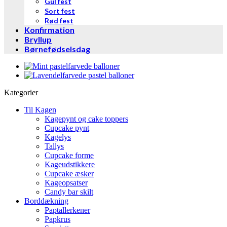
Gul fest
Sort fest
Rød fest
Konfirmation
Bryllup
Børnefødselsdag
Kategorier
Til Kagen
Kagepynt og cake toppers
Cupcake pynt
Kagelys
Tallys
Cupcake forme
Kageudstikkere
Cupcake æsker
Kageopsatser
Candy bar skilt
Borddækning
Paptallerkener
Papkrus