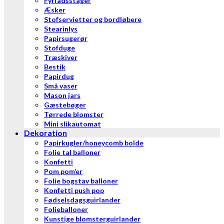
Fyrfadsstager
Æsker
Stofservietter og bordløbere
Stearinlys
Papirsugerør
Stofduge
Træskiver
Bestik
Papirdug
Små vaser
Mason jars
Gæstebøger
Tørrede blomster
Mini slikautomat
Dekoration
Papirkugler/honeycomb bolde
Folie tal balloner
Konfetti
Pom pom’er
Folie bogstav balloner
Konfetti push pop
Fødselsdagsguirlander
Folieballoner
Kunstige blomsterguirlander