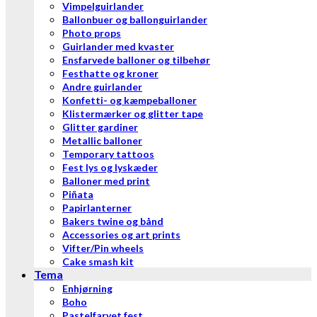
Vimpelguirlander
Ballonbuer og ballonguirlander
Photo props
Guirlander med kvaster
Ensfarvede balloner og tilbehør
Festhatte og kroner
Andre guirlander
Konfetti- og kæmpeballoner
Klistermærker og glitter tape
Glitter gardiner
Metallic balloner
Temporary tattoos
Fest lys og lyskæder
Balloner med print
Piñata
Papirlanterner
Bakers twine og bånd
Accessories og art prints
Vifter/Pin wheels
Cake smash kit
Tema
Enhjørning
Boho
Pastelfarvet fest