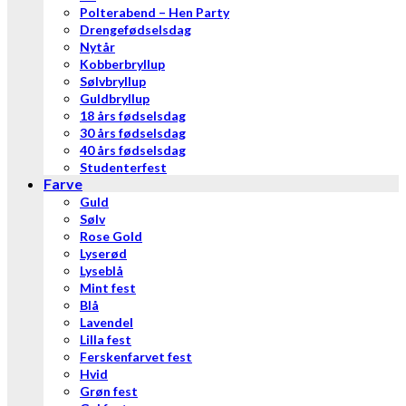
Polterabend – Hen Party
Drengefødselsdag
Nytår
Kobberbryllup
Sølvbryllup
Guldbryllup
18 års fødselsdag
30 års fødselsdag
40 års fødselsdag
Studenterfest
Farve
Guld
Sølv
Rose Gold
Lyserød
Lyseblå
Mint fest
Blå
Lavendel
Lilla fest
Ferskenfarvet fest
Hvid
Grøn fest