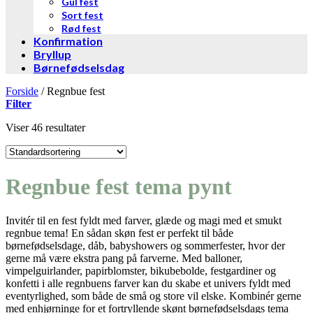
Gul fest
Sort fest
Rød fest
Konfirmation
Bryllup
Børnefødselsdag
Forside
/
Regnbue fest
Filter
Viser 46 resultater
Regnbue fest tema pynt
Invitér til en fest fyldt med farver, glæde og magi med et smukt
regnbue tema! En sådan skøn fest er perfekt til både
børnefødselsdage, dåb, babyshowers og sommerfester, hvor der
gerne må være ekstra pang på farverne. Med balloner,
vimpelguirlander, papirblomster, bikubebolde, festgardiner og
konfetti i alle regnbuens farver kan du skabe et univers fyldt med
eventyrlighed, som både de små og store vil elske. Kombinér gerne
med enhjørninge for et fortryllende skønt børnefødselsdags tema