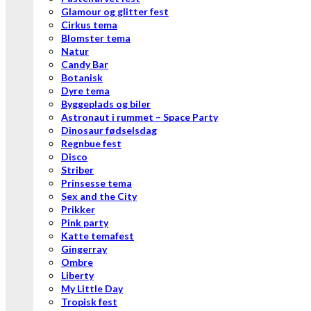
Glamour og glitter fest
Cirkus tema
Blomster tema
Natur
Candy Bar
Botanisk
Dyre tema
Byggeplads og biler
Astronaut i rummet – Space Party
Dinosaur fødselsdag
Regnbue fest
Disco
Striber
Prinsesse tema
Sex and the City
Prikker
Pink party
Katte temafest
Gingerray
Ombre
Liberty
My Little Day
Tropisk fest