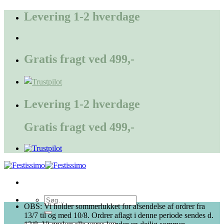
Fortsæt
Levering 1-2 hverdage
til
indhold
Gratis fragt ved 499,-
Levering 1-2 hverdage
Gratis fragt ved 499,-
Søg
OBS: Vi holder sommerlukket for afsendelse af ordrer fra
efter:
13/7 til og med 10/8. Ordrer aflagt i denne periode sendes d.