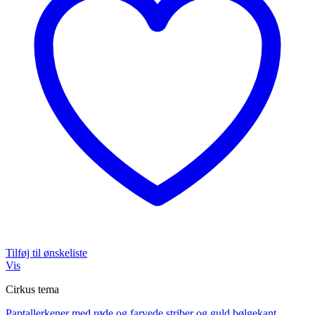
Tilføj til ønskeliste
Vis
Cirkus tema
Paptallerkener med røde og farvede striber og guld bølgekant