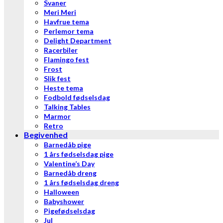
Svaner
Meri Meri
Havfrue tema
Perlemor tema
Delight Department
Racerbiler
Flamingo fest
Frost
Slik fest
Heste tema
Fodbold fødselsdag
Talking Tables
Marmor
Retro
Begivenhed
Barnedåb pige
1 års fødselsdag pige
Valentine’s Day
Barnedåb dreng
1 års fødselsdag dreng
Halloween
Babyshower
Pigefødselsdag
Jul