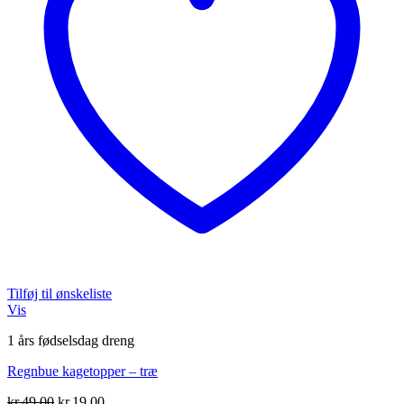
Tilføj til ønskeliste
Vis
1 års fødselsdag dreng
Regnbue kagetopper – træ
Den
Den
kr.
49,00
kr.
19,00