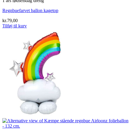
1 års fødselsdag dreng
Regnbuefarvet ballon kagetop
kr.
79,00
Tilføj til kurv