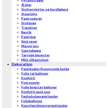
Fyrfadsstager
Æsker
Stofservietter og bordløbere
Stearinlys
Papirsugerør
Stofduge
Træskiver
Bestik
Papirdug
Små vaser
Mason jars
Gæstebøger
Tørrede blomster
Mini slikautomat
Dekoration
Papirkugler/honeycomb bolde
Folie tal balloner
Konfetti
Pom pom’er
Folie bogstav balloner
Konfetti push pop
Fødselsdagsguirlander
Folieballoner
Kunstige blomsterguirlander