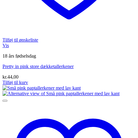
Tilføj til ønskeliste
Vis
18 års fødselsdag
Pretty in pink store dækketallerkener
kr.
44,00
Tilføj til kurv