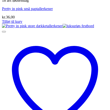
18 års fødselsdag
Pretty in pink små paptallerkener
kr.
36,00
Tilføj til kurv