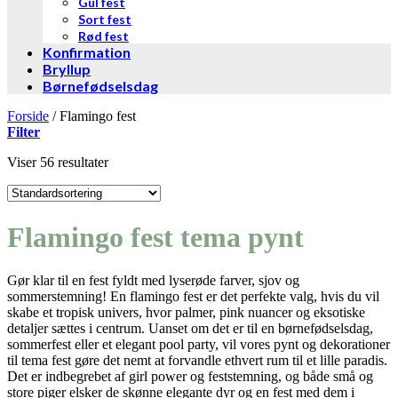
Gul fest
Sort fest
Rød fest
Konfirmation
Bryllup
Børnefødselsdag
Forside
/
Flamingo fest
Filter
Viser 56 resultater
Flamingo fest tema pynt
Gør klar til en fest fyldt med lyserøde farver, sjov og
sommerstemning! En flamingo fest er det perfekte valg, hvis du vil
skabe et tropisk univers, hvor palmer, pink nuancer og eksotiske
detaljer sættes i centrum. Uanset om det er til en børnefødselsdag,
sommerfest eller et elegant pool party, vil vores pynt og dekorationer
til tema fest gøre det nemt at forvandle ethvert rum til et lille paradis.
Det er indbegrebet af girl power og feststemning, og både små og
store piger elsker de skønne elegante dyr og en fest med dem i