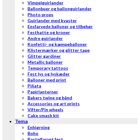
Vimpelguirlander
Ballonbuer og ballonguirlander
Photo props
Guirlander med kvaster
Ensfarvede balloner og tilbehør
Festhatte og kroner
Andre guirlander
Konfetti- og kæmpeballoner
Klistermærker og glitter tape
Glitter gardiner
Metallic balloner
Temporary tattoos
Fest lys og lyskæder
Balloner med print
Piñata
Papirlanterner
Bakers twine og bånd
Accessories og art prints
Vifter/Pin wheels
Cake smash kit
Tema
Enhjørning
Boho
Pastelfarvet fest