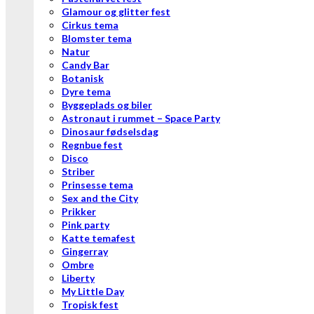
Glamour og glitter fest
Cirkus tema
Blomster tema
Natur
Candy Bar
Botanisk
Dyre tema
Byggeplads og biler
Astronaut i rummet – Space Party
Dinosaur fødselsdag
Regnbue fest
Disco
Striber
Prinsesse tema
Sex and the City
Prikker
Pink party
Katte temafest
Gingerray
Ombre
Liberty
My Little Day
Tropisk fest