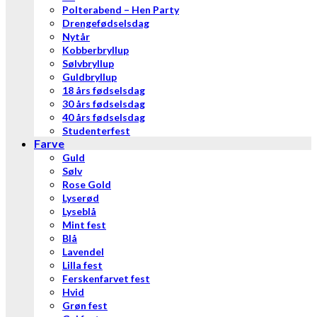
Polterabend – Hen Party
Drengefødselsdag
Nytår
Kobberbryllup
Sølvbryllup
Guldbryllup
18 års fødselsdag
30 års fødselsdag
40 års fødselsdag
Studenterfest
Farve
Guld
Sølv
Rose Gold
Lyserød
Lyseblå
Mint fest
Blå
Lavendel
Lilla fest
Ferskenfarvet fest
Hvid
Grøn fest