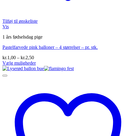
Tilføj til ønskeliste
Vis
1 års fødselsdag pige
Pastelfarvede pink balloner – 4 størrelser – pr. stk.
Prisinterval:
kr.
1,00
–
kr.
2,50
kr.1,00
Vælg muligheder
Dette
til
vare
kr.2,50
har
flere
varianter.
Mulighederne
kan
vælges
på
varesiden