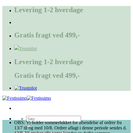
Fortsæt
Levering 1-2 hverdage
til
indhold
Gratis fragt ved 499,-
Levering 1-2 hverdage
Gratis fragt ved 499,-
Søg
OBS: Vi holder sommerlukket for afsendelse af ordrer fra
efter:
13/7 til og med 10/8. Ordrer aflagt i denne periode sendes d.