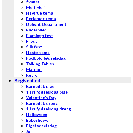
Svaner
Meri Meri
Havfrue tema
Perlemor tema
Delight Department
Racerbiler
Flamingo fest
Frost
Slik fest
Heste tema
Fodbold fødselsdag
Talking Tables
Marmor
Retro
Begivenhed
Barnedåb pige
1 års fødselsdag pige
Valentine’s Day
Barnedåb dreng
1 års fødselsdag dreng
Halloween
Babyshower
Pigefødselsdag
Jul