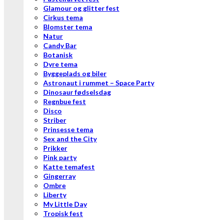
Glamour og glitter fest
Cirkus tema
Blomster tema
Natur
Candy Bar
Botanisk
Dyre tema
Byggeplads og biler
Astronaut i rummet – Space Party
Dinosaur fødselsdag
Regnbue fest
Disco
Striber
Prinsesse tema
Sex and the City
Prikker
Pink party
Katte temafest
Gingerray
Ombre
Liberty
My Little Day
Tropisk fest