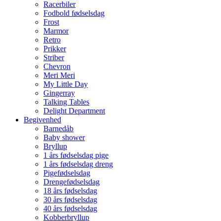
Racerbiler
Fodbold fødselsdag
Frost
Marmor
Retro
Prikker
Striber
Chevron
Meri Meri
My Little Day
Gingerray
Talking Tables
Delight Department
Begivenhed
Barnedåb
Baby shower
Bryllup
1 års fødselsdag pige
1 års fødselsdag dreng
Pigefødselsdag
Drengefødselsdag
18 års fødselsdag
30 års fødselsdag
40 års fødselsdag
Kobberbryllup