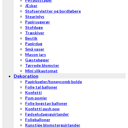
Fyrfadsstager
Æsker
Stofservietter og bordløbere
Stearinlys
Papirsugerør
Stofduge
Træskiver
Bestik
Papirdug
Små vaser
Mason jars
Gæstebøger
Tørrede blomster
Mini slikautomat
Dekoration
Papirkugler/honeycomb bolde
Folie tal balloner
Konfetti
Pom pom’er
Folie bogstav balloner
Konfetti push pop
Fødselsdagsguirlander
Folieballoner
Kunstige blomsterguirlander