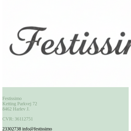
Festissimo
Ketting Parkvej 72
8462 Harlev J.
CVR: 36112751
23302738
info@festissimo