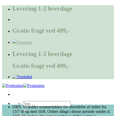
Fortsæt
Levering 1-2 hverdage
til
indhold
Gratis fragt ved 499,-
Levering 1-2 hverdage
Gratis fragt ved 499,-
Søg
OBS: Vi holder sommerlukket for afsendelse af ordrer fra
efter:
13/7 til og med 10/8. Ordrer aflagt i denne periode sendes d.