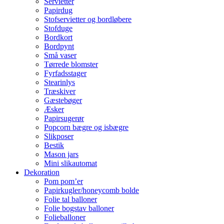
Servietter
Papirdug
Stofservietter og bordløbere
Stofduge
Bordkort
Bordpynt
Små vaser
Tørrede blomster
Fyrfadsstager
Stearinlys
Træskiver
Gæstebøger
Æsker
Papirsugerør
Popcorn bægre og isbægre
Slikposer
Bestik
Mason jars
Mini slikautomat
Dekoration
Pom pom’er
Papirkugler/honeycomb bolde
Folie tal balloner
Folie bogstav balloner
Folieballoner