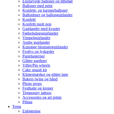
Ensfarvede balloner og tilbehør
Balloner med print
Konfetti- og kæmpeballoner
Ballonbuer og ballonguirlander
Konfetti
Konfetti push pop
Guirlander med kvaster
Fødselsdagsguirlander
Vimpelguirlander
Andre guirlander
Kunstige blomsterguirlander
Festlys og lyskæder
Papirlanterner
Glitter gardiner
Vifter/Pin wheels
Cake smash kit
Klistermærker og glitter tape
Bakers twine og bånd
Photo props
Festhatte og kroner
Temporary tattoos
Accessories og art prints
Piñata
Tema
Enhjørning