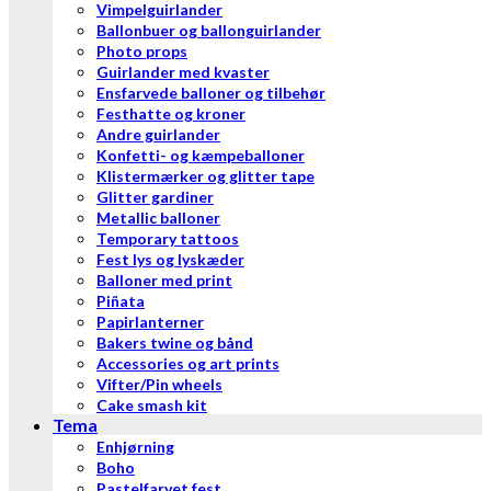
Vimpelguirlander
Ballonbuer og ballonguirlander
Photo props
Guirlander med kvaster
Ensfarvede balloner og tilbehør
Festhatte og kroner
Andre guirlander
Konfetti- og kæmpeballoner
Klistermærker og glitter tape
Glitter gardiner
Metallic balloner
Temporary tattoos
Fest lys og lyskæder
Balloner med print
Piñata
Papirlanterner
Bakers twine og bånd
Accessories og art prints
Vifter/Pin wheels
Cake smash kit
Tema
Enhjørning
Boho
Pastelfarvet fest