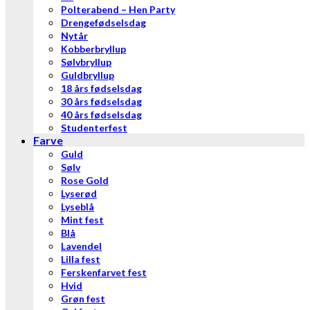
Polterabend – Hen Party
Drengefødselsdag
Nytår
Kobberbryllup
Sølvbryllup
Guldbryllup
18 års fødselsdag
30 års fødselsdag
40 års fødselsdag
Studenterfest
Farve
Guld
Sølv
Rose Gold
Lyserød
Lyseblå
Mint fest
Blå
Lavendel
Lilla fest
Ferskenfarvet fest
Hvid
Grøn fest