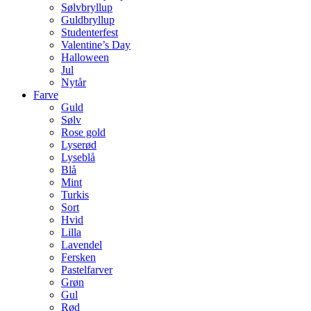
Sølvbryllup
Guldbryllup
Studenterfest
Valentine’s Day
Halloween
Jul
Nytår
Farve
Guld
Sølv
Rose gold
Lyserød
Lyseblå
Blå
Mint
Turkis
Sort
Hvid
Lilla
Lavendel
Fersken
Pastelfarver
Grøn
Gul
Rød