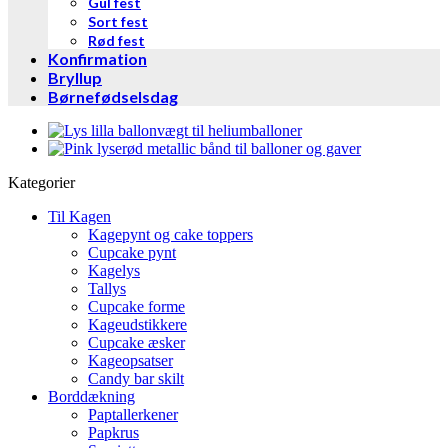
Gul fest
Sort fest
Rød fest
Konfirmation
Bryllup
Børnefødselsdag
Kategorier
Til Kagen
Kagepynt og cake toppers
Cupcake pynt
Kagelys
Tallys
Cupcake forme
Kageudstikkere
Cupcake æsker
Kageopsatser
Candy bar skilt
Borddækning
Paptallerkener
Papkrus