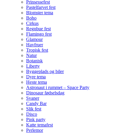
Prinsessefest
Pastelfarvet fest
Blomster tema
Boho
Cirkus
Regnbue fest
Flamingo fest
Glamour
Havfruer
Tropisk fest
Natur
Botanisk
Liberty
Byggeplads og biler
Dyre tema
Heste tema
Astronaut i rummet – Space Party
Dinosaur fødselsdag
Svaner
Candy Bar
Slik fest
Disco
Pink party
Katte temafest
Perlemor