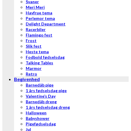
Svaner
Meri Meri
Havfrue tema
Perlemor tema
Delight Department
Racerbiler
Flamingo fest
Frost
Slik fest
Heste tema
Fodbold fødselsdag
Talking Tables
Marmor
Retro
Begivenhed
Barnedåb pige
1 års fødselsdag pige
Valentine’s Day
Barnedåb dreng
1 års fødselsdag dreng
Halloween
Babyshower
Pigefødselsdag
Jul