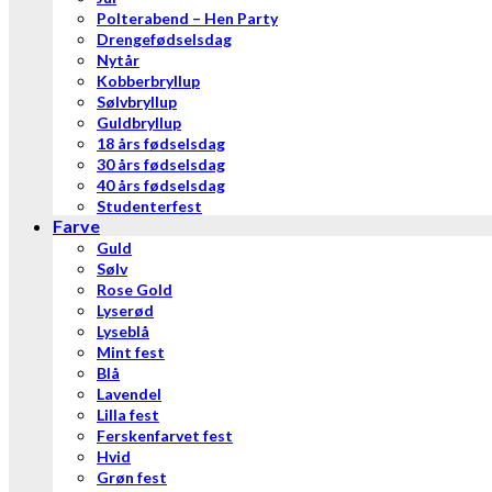
Polterabend – Hen Party
Drengefødselsdag
Nytår
Kobberbryllup
Sølvbryllup
Guldbryllup
18 års fødselsdag
30 års fødselsdag
40 års fødselsdag
Studenterfest
Farve
Guld
Sølv
Rose Gold
Lyserød
Lyseblå
Mint fest
Blå
Lavendel
Lilla fest
Ferskenfarvet fest
Hvid
Grøn fest