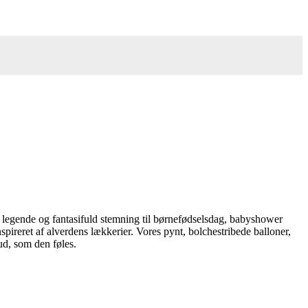
 en legende og fantasifuld stemning til børnefødselsdag, babyshower
pireret af alverdens lækkerier. Vores pynt, bolchestribede balloner,
ud, som den føles.