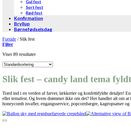
Gul fest
Sort fest
Rød fest
Konfirmation
Bryllup
Børnefødselsdag
Forside
/
Slik fest
Filter
Viser 89 resultater
Slik fest – candy land tema fyldt
Træd ind i en verden af farver, lækkerier og konfettifyldte detaljer! 
eller temafest. Og hvem drømmer ikke om det? Her handler alt om at fo
honeycomb isvafler, engangsservice, popcornbægre, kageopsatser og slik