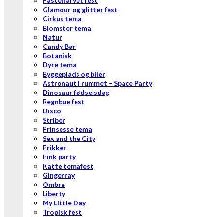
Pastelfarvet fest
Glamour og glitter fest
Cirkus tema
Blomster tema
Natur
Candy Bar
Botanisk
Dyre tema
Byggeplads og biler
Astronaut i rummet – Space Party
Dinosaur fødselsdag
Regnbue fest
Disco
Striber
Prinsesse tema
Sex and the City
Prikker
Pink party
Katte temafest
Gingerray
Ombre
Liberty
My Little Day
Tropisk fest