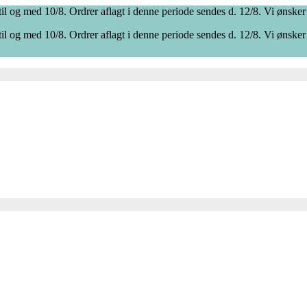
il og med 10/8. Ordrer aflagt i denne periode sendes d. 12/8. Vi ønsker
il og med 10/8. Ordrer aflagt i denne periode sendes d. 12/8. Vi ønsker