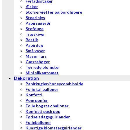
Fyrfadsstager
Æsker
Stofservietter og bordløbere
Stearinlys
Papirsugerør
Stofduge
Træskiver
Bestik
Papirdug
Små vaser
Mason jars
Gæstebøger
Tørrede blomster
Mini slikautomat
Dekoration
Papirkugler/honeycomb bolde
Folie tal balloner
Konfetti
Pom pom’er
Folie bogstav balloner
Konfetti push pop
Fødselsdagsguirlander
Folieballoner
Kunstige blomsterguirlander