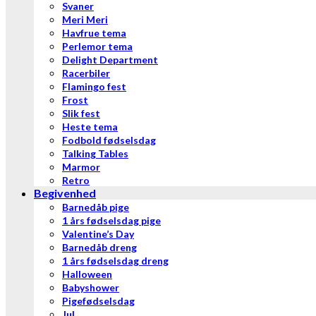
Svaner
Meri Meri
Havfrue tema
Perlemor tema
Delight Department
Racerbiler
Flamingo fest
Frost
Slik fest
Heste tema
Fodbold fødselsdag
Talking Tables
Marmor
Retro
Begivenhed
Barnedåb pige
1 års fødselsdag pige
Valentine’s Day
Barnedåb dreng
1 års fødselsdag dreng
Halloween
Babyshower
Pigefødselsdag
Jul