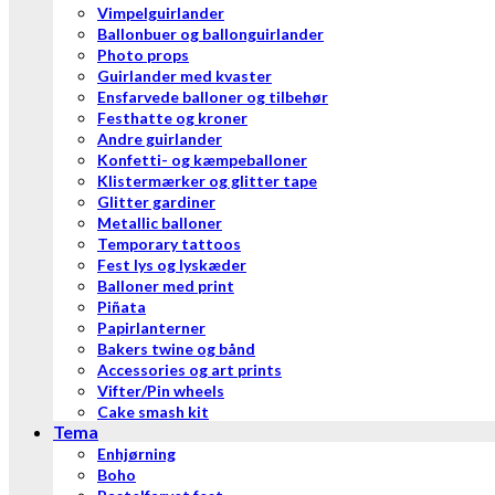
Vimpelguirlander
Ballonbuer og ballonguirlander
Photo props
Guirlander med kvaster
Ensfarvede balloner og tilbehør
Festhatte og kroner
Andre guirlander
Konfetti- og kæmpeballoner
Klistermærker og glitter tape
Glitter gardiner
Metallic balloner
Temporary tattoos
Fest lys og lyskæder
Balloner med print
Piñata
Papirlanterner
Bakers twine og bånd
Accessories og art prints
Vifter/Pin wheels
Cake smash kit
Tema
Enhjørning
Boho