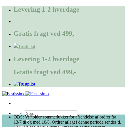
Fortsæt
Levering 1-2 hverdage
til
indhold
Gratis fragt ved 499,-
Levering 1-2 hverdage
Gratis fragt ved 499,-
Søg
OBS: Vi holder sommerlukket for afsendelse af ordrer fra
efter:
13/7 til og med 10/8. Ordrer aflagt i denne periode sendes d.