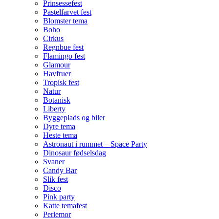
Prinsessefest
Pastelfarvet fest
Blomster tema
Boho
Cirkus
Regnbue fest
Flamingo fest
Glamour
Havfruer
Tropisk fest
Natur
Botanisk
Liberty
Byggeplads og biler
Dyre tema
Heste tema
Astronaut i rummet – Space Party
Dinosaur fødselsdag
Svaner
Candy Bar
Slik fest
Disco
Pink party
Katte temafest
Perlemor