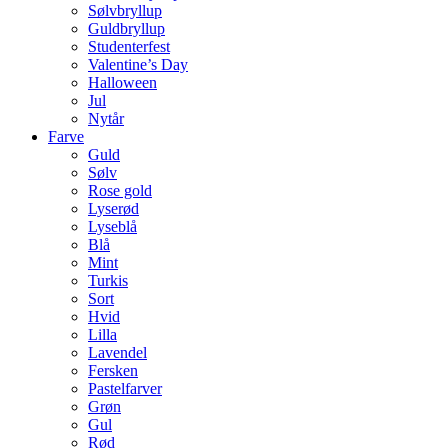
Sølvbryllup
Guldbryllup
Studenterfest
Valentine’s Day
Halloween
Jul
Nytår
Farve
Guld
Sølv
Rose gold
Lyserød
Lyseblå
Blå
Mint
Turkis
Sort
Hvid
Lilla
Lavendel
Fersken
Pastelfarver
Grøn
Gul
Rød