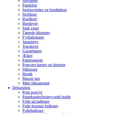
Servietter
Papirdug
Stofservietter og bordløbere
Stofduge
Bordkort
Bordpynt
Små vaser
Tørrede blomster
Fyrfadsstager
Stearinlys
Træskiver
Gæstebøger
Æsker
Papirsugerør
Popcorn bægre og isbægre
Slikposer
Bestik
Mason jars
Mini slikautomat
Dekoration
Pom pom’er
Papirkugler/honeycomb bolde
Folie tal balloner
Folie bogstav balloner
Folieballoner