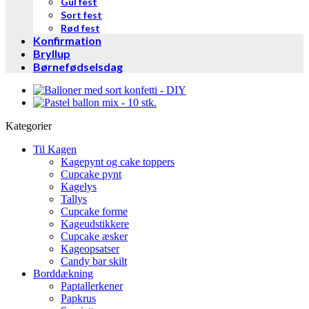
Gul fest
Sort fest
Rød fest
Konfirmation
Bryllup
Børnefødselsdag
Kategorier
Til Kagen
Kagepynt og cake toppers
Cupcake pynt
Kagelys
Tallys
Cupcake forme
Kageudstikkere
Cupcake æsker
Kageopsatser
Candy bar skilt
Borddækning
Paptallerkener
Papkrus