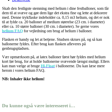
Skab den festligste stemning med helium i dine festballoner, som får
dem til at svæve og gør dem lige det ekstra fine og lette at dekorere
med. Denne trykflaske indeholder ca. 0,15 m3 helium, og det er nok
til at fylde ca. 20 balloner af medium størrelse (23 cm. i diameter)
eller ca. 10 større balloner (30 cm. i diameter). Se gerne vores
helium FAQ
for vejledning om brug af helium i balloner.
Flasken er handy og let at betjene. Studsen skrues på, og så kan
ballonerne fyldes. Efter brug kan flasken afleveres på
genbrugspladsen.
Vær opmærksom på, at latex balloner først bør fyldes med helium
kort før brug, for at holde ballonerne svævende længst muligt. Ellers
kan man vælge at bruge
Hi-Float
i ballonerne. Du kan læse mere
herom i vores helium FAQ.
NB: Inhaler ikke helium!
Du kunne også være interesseret i…