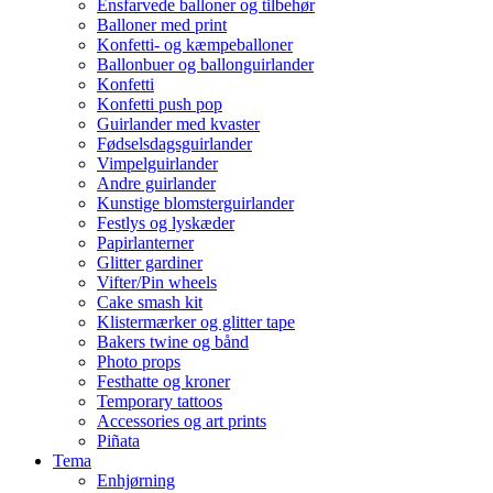
Ensfarvede balloner og tilbehør
Balloner med print
Konfetti- og kæmpeballoner
Ballonbuer og ballonguirlander
Konfetti
Konfetti push pop
Guirlander med kvaster
Fødselsdagsguirlander
Vimpelguirlander
Andre guirlander
Kunstige blomsterguirlander
Festlys og lyskæder
Papirlanterner
Glitter gardiner
Vifter/Pin wheels
Cake smash kit
Klistermærker og glitter tape
Bakers twine og bånd
Photo props
Festhatte og kroner
Temporary tattoos
Accessories og art prints
Piñata
Tema
Enhjørning