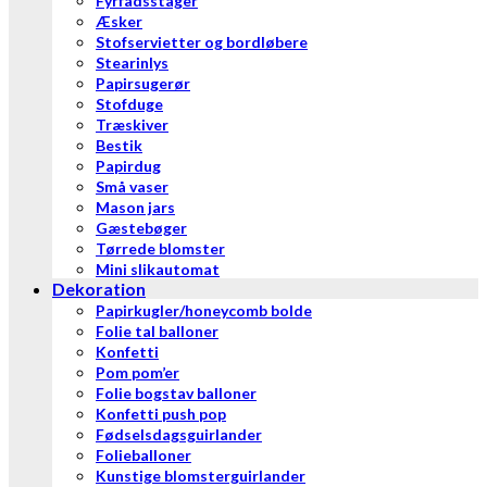
Fyrfadsstager
Æsker
Stofservietter og bordløbere
Stearinlys
Papirsugerør
Stofduge
Træskiver
Bestik
Papirdug
Små vaser
Mason jars
Gæstebøger
Tørrede blomster
Mini slikautomat
Dekoration
Papirkugler/honeycomb bolde
Folie tal balloner
Konfetti
Pom pom’er
Folie bogstav balloner
Konfetti push pop
Fødselsdagsguirlander
Folieballoner
Kunstige blomsterguirlander