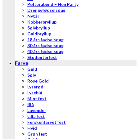
Polterabend – Hen Party
Drengefødselsdag
Nytår
Kobberbryllup
Sølvbryllup
Guldbryllup
18 års fødselsdag
30 års fødselsdag
40 års fødselsdag
Studenterfest
Farve
Guld
Sølv
Rose Gold
Lyserød
Lyseblå
Mint fest
Blå
Lavendel
Lilla fest
Ferskenfarvet fest
Hvid
Grøn fest