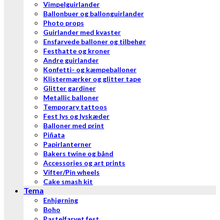
Vimpelguirlander
Ballonbuer og ballonguirlander
Photo props
Guirlander med kvaster
Ensfarvede balloner og tilbehør
Festhatte og kroner
Andre guirlander
Konfetti- og kæmpeballoner
Klistermærker og glitter tape
Glitter gardiner
Metallic balloner
Temporary tattoos
Fest lys og lyskæder
Balloner med print
Piñata
Papirlanterner
Bakers twine og bånd
Accessories og art prints
Vifter/Pin wheels
Cake smash kit
Tema
Enhjørning
Boho
Pastelfarvet fest