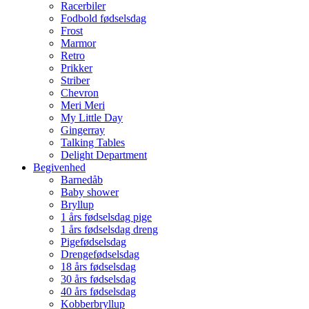
Racerbiler
Fodbold fødselsdag
Frost
Marmor
Retro
Prikker
Striber
Chevron
Meri Meri
My Little Day
Gingerray
Talking Tables
Delight Department
Begivenhed
Barnedåb
Baby shower
Bryllup
1 års fødselsdag pige
1 års fødselsdag dreng
Pigefødselsdag
Drengefødselsdag
18 års fødselsdag
30 års fødselsdag
40 års fødselsdag
Kobberbryllup