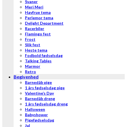
Svaner
Meri Meri
Havfrue tema
Perlemor tema
Delight Department
Racerbiler
Flamingo fest
Frost
Slik fest
Heste tema
Fodbold fødselsdag
Talking Tables
Marmor
Retro
Begivenhed
Barnedåb pige
1 års fødselsdag pige
Valentine’s Day
Barnedåb dreng
1 års fødselsdag dreng
Halloween
Babyshower
Pigefødselsdag
Jul