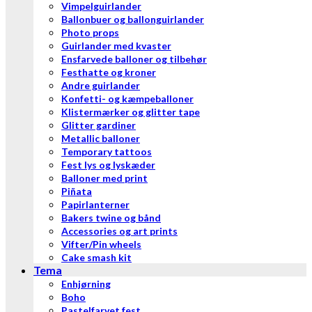
Vimpelguirlander
Ballonbuer og ballonguirlander
Photo props
Guirlander med kvaster
Ensfarvede balloner og tilbehør
Festhatte og kroner
Andre guirlander
Konfetti- og kæmpeballoner
Klistermærker og glitter tape
Glitter gardiner
Metallic balloner
Temporary tattoos
Fest lys og lyskæder
Balloner med print
Piñata
Papirlanterner
Bakers twine og bånd
Accessories og art prints
Vifter/Pin wheels
Cake smash kit
Tema
Enhjørning
Boho
Pastelfarvet fest