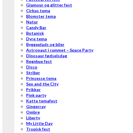
Glamour og glitter fest
Cirkus tema
Blomster tema
Natur
Candy Bar
Botanisk
Dyre tema
Byggeplads og biler
Astronaut i rummet – Space Party
Dinosaur fødselsdag
Regnbue fest
Disco
Striber
Prinsesse tema
Sex and the City
Prikker
Pink party
Katte temafest
Gingerray
Ombre
Liberty
My Little Day
Tropisk fest