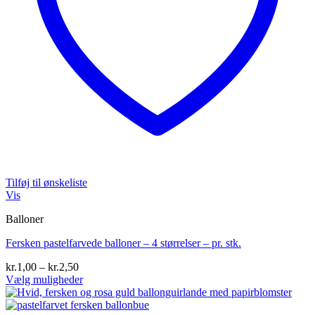
Tilføj til ønskeliste
Vis
Balloner
Fersken pastelfarvede balloner – 4 størrelser – pr. stk.
Prisinterval:
kr.
1,00
–
kr.
2,50
kr.1,00
Vælg muligheder
Dette
til
vare
kr.2,50