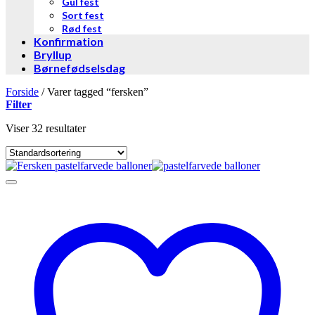
Gul fest
Sort fest
Rød fest
Konfirmation
Bryllup
Børnefødselsdag
Forside
/
Varer tagged “fersken”
Filter
Viser 32 resultater