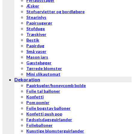
Fyrfadsstager
Æsker
Stofservietter og bordløbere
Stearinlys
Papirsugerør
Stofduge
Træskiver
Bestik
Papirdug
Små vaser
Mason jars
Gæstebøger
Tørrede blomster
Mini slikautomat
Dekoration
Papirkugler/honeycomb bolde
Folie tal balloner
Konfetti
Pom pom’er
Folie bogstav balloner
Konfetti push pop
Fødselsdagsguirlander
Folieballoner
Kunstige blomsterguirlander