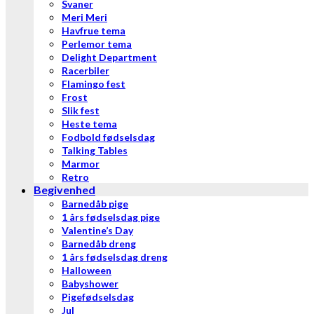
Svaner
Meri Meri
Havfrue tema
Perlemor tema
Delight Department
Racerbiler
Flamingo fest
Frost
Slik fest
Heste tema
Fodbold fødselsdag
Talking Tables
Marmor
Retro
Begivenhed
Barnedåb pige
1 års fødselsdag pige
Valentine’s Day
Barnedåb dreng
1 års fødselsdag dreng
Halloween
Babyshower
Pigefødselsdag
Jul