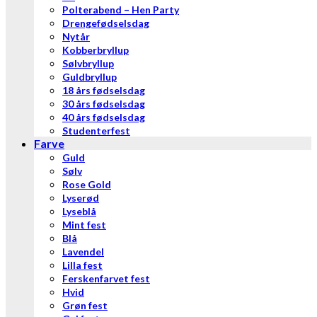
Polterabend – Hen Party
Drengefødselsdag
Nytår
Kobberbryllup
Sølvbryllup
Guldbryllup
18 års fødselsdag
30 års fødselsdag
40 års fødselsdag
Studenterfest
Farve
Guld
Sølv
Rose Gold
Lyserød
Lyseblå
Mint fest
Blå
Lavendel
Lilla fest
Ferskenfarvet fest
Hvid
Grøn fest