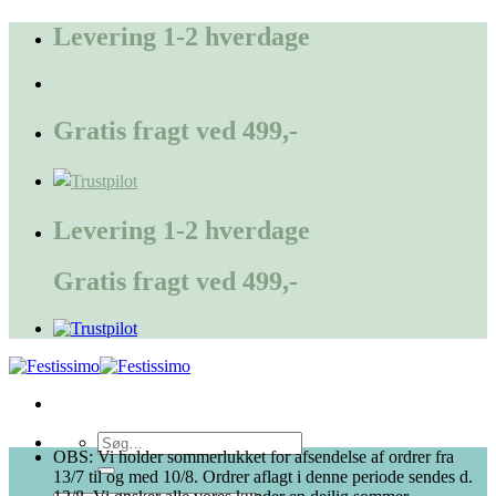
Fortsæt
Levering 1-2 hverdage
til
indhold
Gratis fragt ved 499,-
Levering 1-2 hverdage
Gratis fragt ved 499,-
Søg
OBS: Vi holder sommerlukket for afsendelse af ordrer fra
efter:
13/7 til og med 10/8. Ordrer aflagt i denne periode sendes d.