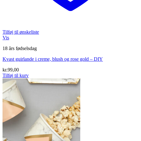
Tilføj til ønskeliste
Vis
18 års fødselsdag
Kvast guirlande i creme, blush og rose gold – DIY
kr.
99,00
Tilføj til kurv