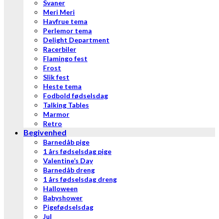
Svaner
Meri Meri
Havfrue tema
Perlemor tema
Delight Department
Racerbiler
Flamingo fest
Frost
Slik fest
Heste tema
Fodbold fødselsdag
Talking Tables
Marmor
Retro
Begivenhed
Barnedåb pige
1 års fødselsdag pige
Valentine’s Day
Barnedåb dreng
1 års fødselsdag dreng
Halloween
Babyshower
Pigefødselsdag
Jul