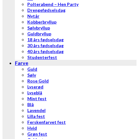
Polterabend – Hen Party
Drengefødselsdag
Nytår
Kobberbryllup
Sølvbryllup
Guldbryllup
18 års fødselsdag
30 års fødselsdag
40 års fødselsdag
Studenterfest
Farve
Guld
Sølv
Rose Gold
Lyserød
Lyseblå
Mint fest
Blå
Lavendel
Lilla fest
Ferskenfarvet fest
Hvid
Grøn fest