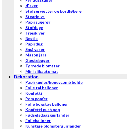
Fyrfadsstager
Æsker
Stofservietter og bordløbere
Stearinlys
Papirsugerør
Stofduge
Træskiver
Bestik
Papirdug
Små vaser
Mason jars
Gæstebøger
Tørrede blomster
Mini slikautomat
Dekoration
Papirkugler/honeycomb bolde
Folie tal balloner
Konfetti
Pom pom’er
Folie bogstav balloner
Konfetti push pop
Fødselsdagsguirlander
Folieballoner
Kunstige blomsterguirlander