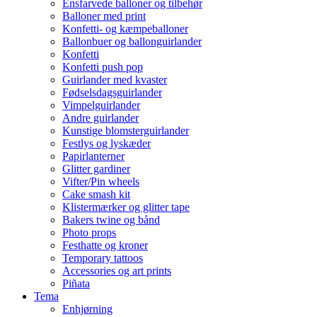
Ensfarvede balloner og tilbehør
Balloner med print
Konfetti- og kæmpeballoner
Ballonbuer og ballonguirlander
Konfetti
Konfetti push pop
Guirlander med kvaster
Fødselsdagsguirlander
Vimpelguirlander
Andre guirlander
Kunstige blomsterguirlander
Festlys og lyskæder
Papirlanterner
Glitter gardiner
Vifter/Pin wheels
Cake smash kit
Klistermærker og glitter tape
Bakers twine og bånd
Photo props
Festhatte og kroner
Temporary tattoos
Accessories og art prints
Piñata
Tema
Enhjørning