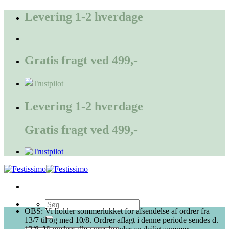
Fortsæt
Levering 1-2 hverdage
til
indhold
Gratis fragt ved 499,-
Levering 1-2 hverdage
Gratis fragt ved 499,-
Søg
OBS: Vi holder sommerlukket for afsendelse af ordrer fra
efter:
13/7 til og med 10/8. Ordrer aflagt i denne periode sendes d.