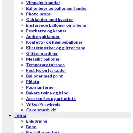
Vimpelguirlander
Ballonbuer og ballonguirlander
Photo props
Guirlander med kvaster
Ensfarvede balloner og tilbehør
Festhatte og kroner
Andre guirlander
Konfetti- og kæmpeballoner
Klistermærker og glitter tape
Glitter gardiner
Metallic balloner
Temporary tattoos
Fest lys og lyskæder
Balloner med print
Piñata
Papirlanterner
Bakers twine og bånd
Accessories og art prints
Vifter/Pin wheels
Cake smash kit
Tema
Enhjørning
Boho
Pastelfarvet fest