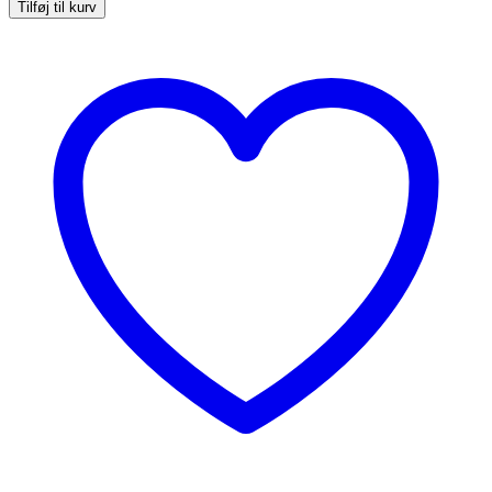
med
Tilføj til kurv
pastelfarvet
bølgekant
antal