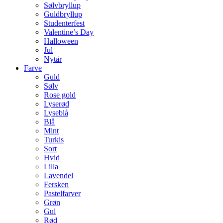
Sølvbryllup
Guldbryllup
Studenterfest
Valentine’s Day
Halloween
Jul
Nytår
Farve
Guld
Sølv
Rose gold
Lyserød
Lyseblå
Blå
Mint
Turkis
Sort
Hvid
Lilla
Lavendel
Fersken
Pastelfarver
Grøn
Gul
Rød