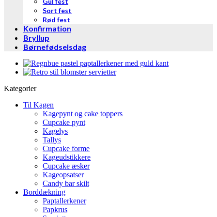
Gul fest
Sort fest
Rød fest
Konfirmation
Bryllup
Børnefødselsdag
Kategorier
Til Kagen
Kagepynt og cake toppers
Cupcake pynt
Kagelys
Tallys
Cupcake forme
Kageudstikkere
Cupcake æsker
Kageopsatser
Candy bar skilt
Borddækning
Paptallerkener
Papkrus