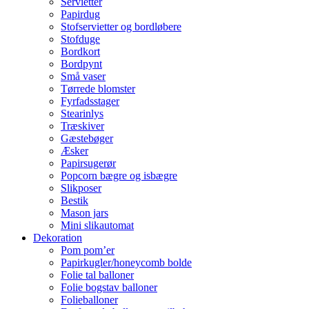
Servietter
Papirdug
Stofservietter og bordløbere
Stofduge
Bordkort
Bordpynt
Små vaser
Tørrede blomster
Fyrfadsstager
Stearinlys
Træskiver
Gæstebøger
Æsker
Papirsugerør
Popcorn bægre og isbægre
Slikposer
Bestik
Mason jars
Mini slikautomat
Dekoration
Pom pom’er
Papirkugler/honeycomb bolde
Folie tal balloner
Folie bogstav balloner
Folieballoner