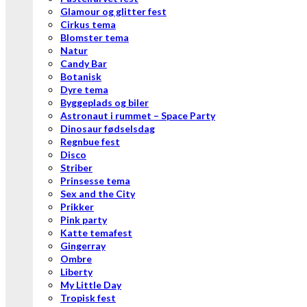
Glamour og glitter fest
Cirkus tema
Blomster tema
Natur
Candy Bar
Botanisk
Dyre tema
Byggeplads og biler
Astronaut i rummet – Space Party
Dinosaur fødselsdag
Regnbue fest
Disco
Striber
Prinsesse tema
Sex and the City
Prikker
Pink party
Katte temafest
Gingerray
Ombre
Liberty
My Little Day
Tropisk fest