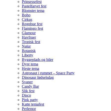
Prinsessefest
Pastelfarvet fest
Blomster tema
Boho
Cirkus
Regnbue fest
Flamingo fest
Glamour
Havfruer
Tropisk fest
Natur
Botanisk
Liberty
Byggeplads og biler
Dyre tema
Heste tema
Astronaut i rummet – Space Party
Dinosaur fødselsdag
Svaner
Candy Bar
Slik fest
Disco
Pink party
Katte temafest
Perlemor