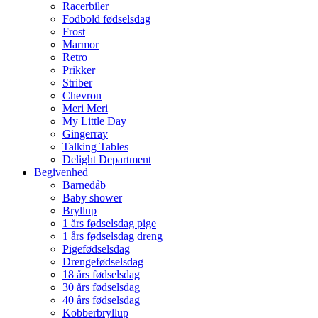
Racerbiler
Fodbold fødselsdag
Frost
Marmor
Retro
Prikker
Striber
Chevron
Meri Meri
My Little Day
Gingerray
Talking Tables
Delight Department
Begivenhed
Barnedåb
Baby shower
Bryllup
1 års fødselsdag pige
1 års fødselsdag dreng
Pigefødselsdag
Drengefødselsdag
18 års fødselsdag
30 års fødselsdag
40 års fødselsdag
Kobberbryllup