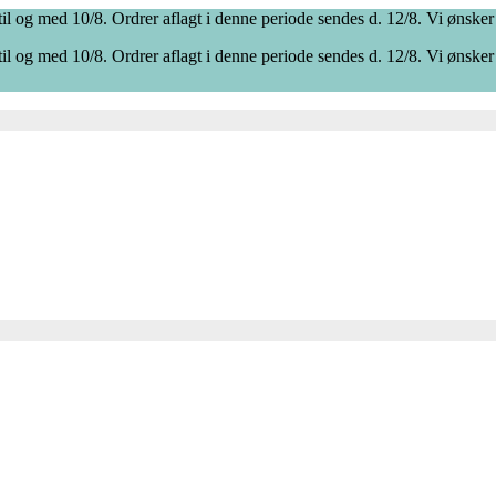
il og med 10/8. Ordrer aflagt i denne periode sendes d. 12/8. Vi ønsker
il og med 10/8. Ordrer aflagt i denne periode sendes d. 12/8. Vi ønsker