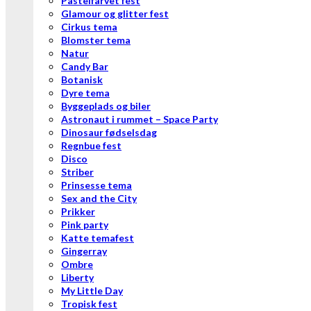
Pastelfarvet fest
Glamour og glitter fest
Cirkus tema
Blomster tema
Natur
Candy Bar
Botanisk
Dyre tema
Byggeplads og biler
Astronaut i rummet – Space Party
Dinosaur fødselsdag
Regnbue fest
Disco
Striber
Prinsesse tema
Sex and the City
Prikker
Pink party
Katte temafest
Gingerray
Ombre
Liberty
My Little Day
Tropisk fest