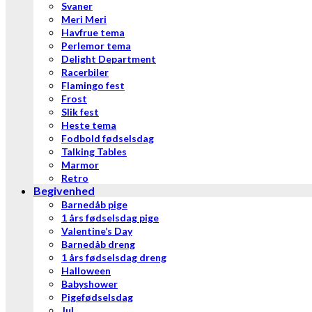
Svaner
Meri Meri
Havfrue tema
Perlemor tema
Delight Department
Racerbiler
Flamingo fest
Frost
Slik fest
Heste tema
Fodbold fødselsdag
Talking Tables
Marmor
Retro
Begivenhed
Barnedåb pige
1 års fødselsdag pige
Valentine’s Day
Barnedåb dreng
1 års fødselsdag dreng
Halloween
Babyshower
Pigefødselsdag
Jul