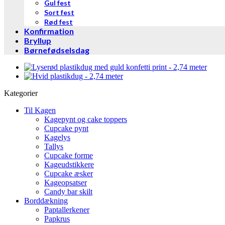
Gul fest
Sort fest
Rød fest
Konfirmation
Bryllup
Børnefødselsdag
Kategorier
Til Kagen
Kagepynt og cake toppers
Cupcake pynt
Kagelys
Tallys
Cupcake forme
Kageudstikkere
Cupcake æsker
Kageopsatser
Candy bar skilt
Borddækning
Paptallerkener
Papkrus