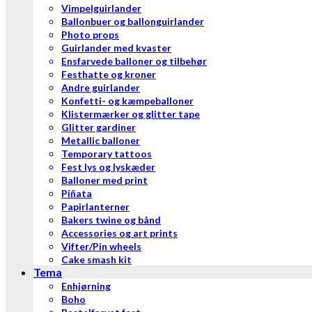
Vimpelguirlander
Ballonbuer og ballonguirlander
Photo props
Guirlander med kvaster
Ensfarvede balloner og tilbehør
Festhatte og kroner
Andre guirlander
Konfetti- og kæmpeballoner
Klistermærker og glitter tape
Glitter gardiner
Metallic balloner
Temporary tattoos
Fest lys og lyskæder
Balloner med print
Piñata
Papirlanterner
Bakers twine og bånd
Accessories og art prints
Vifter/Pin wheels
Cake smash kit
Tema
Enhjørning
Boho