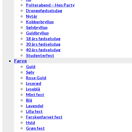
Polterabend – Hen Party
Drengefødselsdag
Nytår
Kobberbryllup
Sølvbryllup
Guldbryllup
18 års fødselsdag
30 års fødselsdag
40 års fødselsdag
Studenterfest
Farve
Guld
Sølv
Rose Gold
Lyserød
Lyseblå
Mint fest
Blå
Lavendel
Lilla fest
Ferskenfarvet fest
Hvid
Grøn fest