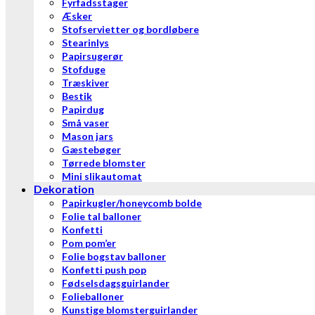
Fyrfadsstager
Æsker
Stofservietter og bordløbere
Stearinlys
Papirsugerør
Stofduge
Træskiver
Bestik
Papirdug
Små vaser
Mason jars
Gæstebøger
Tørrede blomster
Mini slikautomat
Dekoration
Papirkugler/honeycomb bolde
Folie tal balloner
Konfetti
Pom pom’er
Folie bogstav balloner
Konfetti push pop
Fødselsdagsguirlander
Folieballoner
Kunstige blomsterguirlander