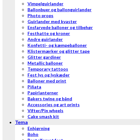
Vimpelguirlander
Ballonbuer og ballonguirlander
Photo props
Guirlander med kvaster
Ensfarvede balloner og tilbehør
Festhatte og kroner
Andre guirlander
Konfetti- og kæmpeballoner
Klistermærker og glitter tape
Glitter gardiner
Metallic balloner
Temporary tattoos
Fest lys og lyskæder
Balloner med print
Piñata
Papirlanterner
Bakers twine og bånd
Accessories og art prints
Vifter/Pin wheels
Cake smash kit
Tema
Enhjørning
Boho