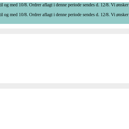
il og med 10/8. Ordrer aflagt i denne periode sendes d. 12/8. Vi ønsker
il og med 10/8. Ordrer aflagt i denne periode sendes d. 12/8. Vi ønsker