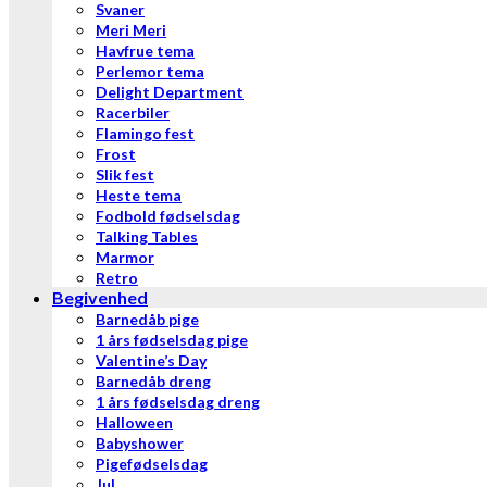
Svaner
Meri Meri
Havfrue tema
Perlemor tema
Delight Department
Racerbiler
Flamingo fest
Frost
Slik fest
Heste tema
Fodbold fødselsdag
Talking Tables
Marmor
Retro
Begivenhed
Barnedåb pige
1 års fødselsdag pige
Valentine’s Day
Barnedåb dreng
1 års fødselsdag dreng
Halloween
Babyshower
Pigefødselsdag
Jul