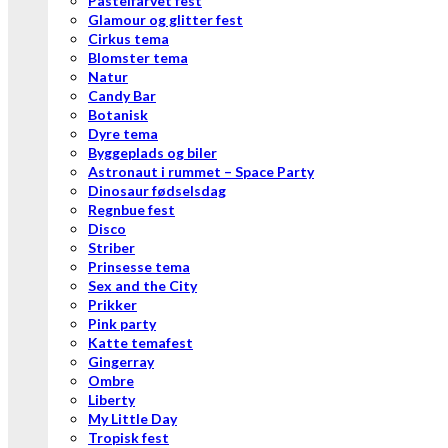
Pastelfarvet fest
Glamour og glitter fest
Cirkus tema
Blomster tema
Natur
Candy Bar
Botanisk
Dyre tema
Byggeplads og biler
Astronaut i rummet – Space Party
Dinosaur fødselsdag
Regnbue fest
Disco
Striber
Prinsesse tema
Sex and the City
Prikker
Pink party
Katte temafest
Gingerray
Ombre
Liberty
My Little Day
Tropisk fest