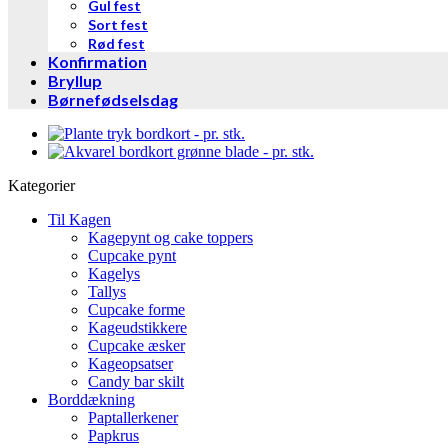
Gul fest
Sort fest
Rød fest
Konfirmation
Bryllup
Børnefødselsdag
Kategorier
Til Kagen
Kagepynt og cake toppers
Cupcake pynt
Kagelys
Tallys
Cupcake forme
Kageudstikkere
Cupcake æsker
Kageopsatser
Candy bar skilt
Borddækning
Paptallerkener
Papkrus