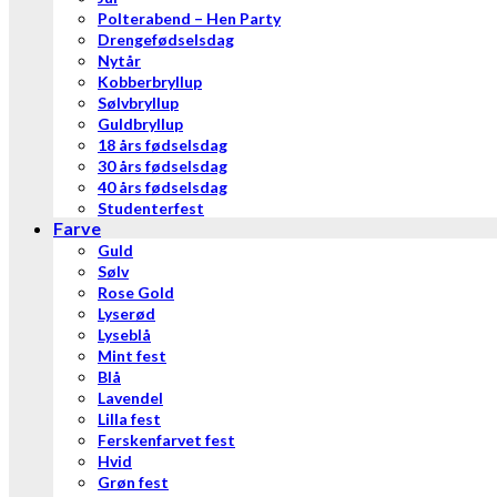
Polterabend – Hen Party
Drengefødselsdag
Nytår
Kobberbryllup
Sølvbryllup
Guldbryllup
18 års fødselsdag
30 års fødselsdag
40 års fødselsdag
Studenterfest
Farve
Guld
Sølv
Rose Gold
Lyserød
Lyseblå
Mint fest
Blå
Lavendel
Lilla fest
Ferskenfarvet fest
Hvid
Grøn fest