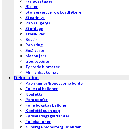
Fyrfadsstager
Æsker
Stofservietter og bordløbere
Stearinlys
Papirsugerør
Stofduge
Træskiver
Bestik
Papirdug
Små vaser
Mason jars
Gæstebøger
Tørrede blomster
Mini slikautomat
Dekoration
Papirkugler/honeycomb bolde
Folie tal balloner
Konfetti
Pom pom’er
Folie bogstav balloner
Konfetti push pop
Fødselsdagsguirlander
Folieballoner
Kunstige blomsterguirlander