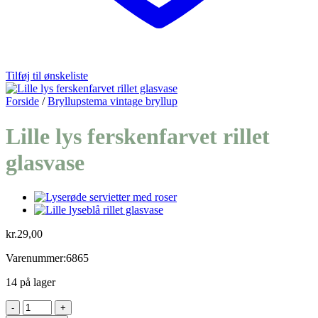
Tilføj til ønskeliste
Forside
/
Bryllupstema vintage bryllup
Lille lys ferskenfarvet rillet
glasvase
kr.
29,00
Varenummer:6865
14 på lager
Lille