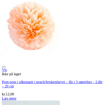
Vis
Ikke på lager
Pom pom i silkepapir i peach/ferskenfarvet – fås i 3 størrelser – Lille
– 20 cm
kr.
12,00
Læs mere