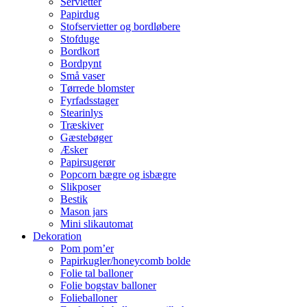
Servietter
Papirdug
Stofservietter og bordløbere
Stofduge
Bordkort
Bordpynt
Små vaser
Tørrede blomster
Fyrfadsstager
Stearinlys
Træskiver
Gæstebøger
Æsker
Papirsugerør
Popcorn bægre og isbægre
Slikposer
Bestik
Mason jars
Mini slikautomat
Dekoration
Pom pom’er
Papirkugler/honeycomb bolde
Folie tal balloner
Folie bogstav balloner
Folieballoner