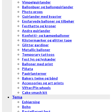
Vimpelguirlander
Ballonbuer og ballonguirlander
Photo props
Guirlander med kvaster
Ensfarvede balloner og tilbehør
Festhatte og kroner
Andre guirlander
Konfetti- og kæmpeballoner
Klistermærker og glitter tape
Glitter gardiner
Metallic balloner
Temporary tattoos
Fest lys og lyskæder
Balloner med print
Piñata
Papirlanterner
Bakers twine og bånd
Accessories og art prints
Vifter/Pin wheels
Cake smash kit
Tema
Enhjørning
Boho
Pastelfarvet fest