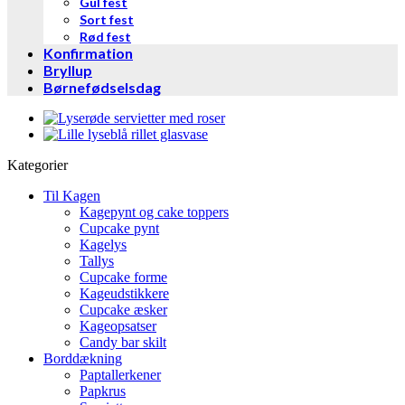
Gul fest
Sort fest
Rød fest
Konfirmation
Bryllup
Børnefødselsdag
Kategorier
Til Kagen
Kagepynt og cake toppers
Cupcake pynt
Kagelys
Tallys
Cupcake forme
Kageudstikkere
Cupcake æsker
Kageopsatser
Candy bar skilt
Borddækning
Paptallerkener
Papkrus