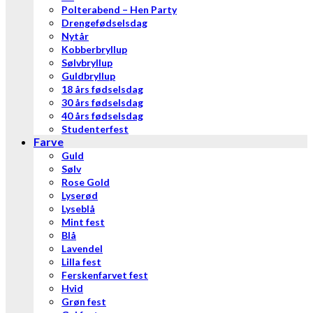
Polterabend – Hen Party
Drengefødselsdag
Nytår
Kobberbryllup
Sølvbryllup
Guldbryllup
18 års fødselsdag
30 års fødselsdag
40 års fødselsdag
Studenterfest
Farve
Guld
Sølv
Rose Gold
Lyserød
Lyseblå
Mint fest
Blå
Lavendel
Lilla fest
Ferskenfarvet fest
Hvid
Grøn fest