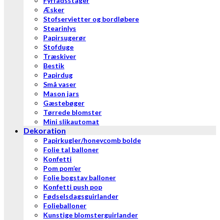
Fyrfadsstager
Æsker
Stofservietter og bordløbere
Stearinlys
Papirsugerør
Stofduge
Træskiver
Bestik
Papirdug
Små vaser
Mason jars
Gæstebøger
Tørrede blomster
Mini slikautomat
Dekoration
Papirkugler/honeycomb bolde
Folie tal balloner
Konfetti
Pom pom’er
Folie bogstav balloner
Konfetti push pop
Fødselsdagsguirlander
Folieballoner
Kunstige blomsterguirlander