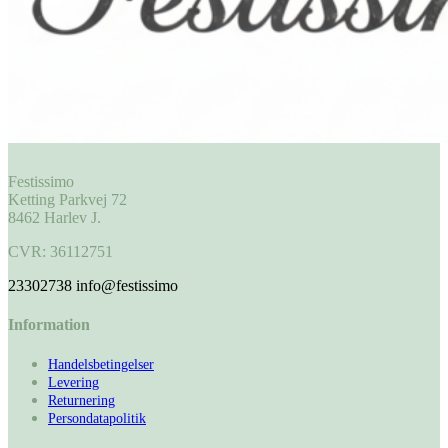
Festissimo
Ketting Parkvej 72
8462 Harlev J.
CVR: 36112751
23302738
info@festissimo
Information
Handelsbetingelser
Levering
Returnering
Persondatapolitik