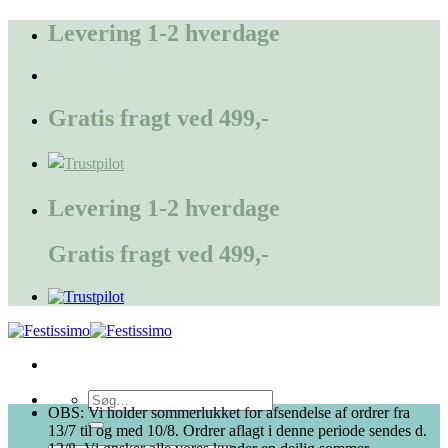
Fortsæt
Levering 1-2 hverdage
til
indhold
Gratis fragt ved 499,-
Levering 1-2 hverdage
Gratis fragt ved 499,-
Søg
OBS: Vi holder sommerlukket for afsendelse af ordrer fra
efter:
13/7 til og med 10/8. Ordrer aflagt i denne periode sendes d.