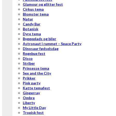
Glamour og glitter fest
Cirkus tema
Blomster tema
Natur
Candy Bar
Botanisk
Dyre tema
Byggeplads og biler
Astronaut i rummet – Space Party
Dinosaur fødselsdag
Regnbue fest
Disco
Striber
Prinsesse tema
Sex and the City
Prikker
Pink party
Katte temafest
Gingerray
Ombre
Liberty
My Little Day
Tropisk fest