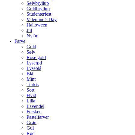
Sølvbryllup
Guldbryllup
Studenterfest
Valentine’s Day
Halloween
Jul
Nytår
Farve
Guld
Sølv
Rose gold
Lyserød
Lyseblå
Blå
Mint
Turkis
Sort
Hvid
Lilla
Lavendel
Fersken
Pastelfarver
Grøn
Gul
Rød