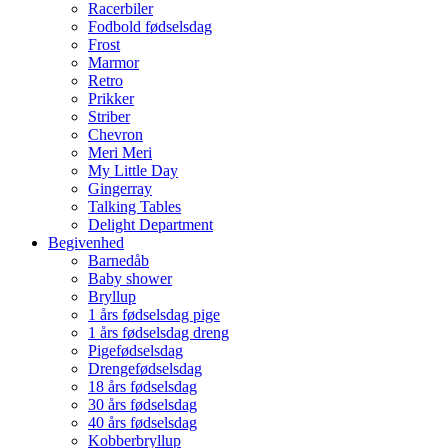
Racerbiler
Fodbold fødselsdag
Frost
Marmor
Retro
Prikker
Striber
Chevron
Meri Meri
My Little Day
Gingerray
Talking Tables
Delight Department
Begivenhed
Barnedåb
Baby shower
Bryllup
1 års fødselsdag pige
1 års fødselsdag dreng
Pigefødselsdag
Drengefødselsdag
18 års fødselsdag
30 års fødselsdag
40 års fødselsdag
Kobberbryllup