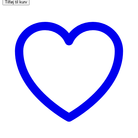
lys
Tilføj til kurv
ferskenfarvet
rillet
glasvase
antal