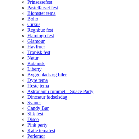
Prinsessefest
Pastelfarvet fest
Blomster tema
Boho
Cirkus
Regnbue fest
Flamingo fest
Glamour
Havfruer
Tropisk fest
Natur
Botanisk
Liberty
Byggeplads og biler
Dyre tema
Heste tema
Astronaut i rummet – Space Party
Dinosaur fødselsdag
Svaner
Candy Bar
Slik fest
Disco
Pink party
Katte temafest
Perlemor