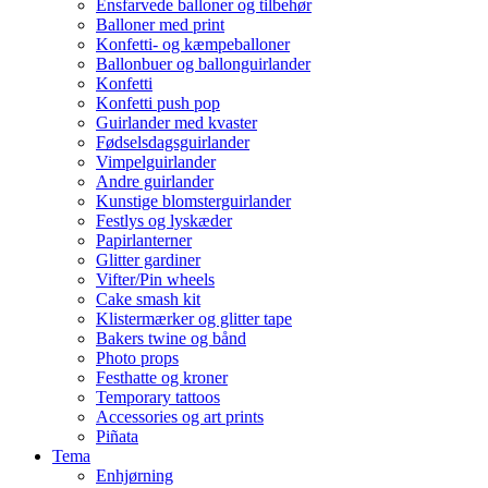
Ensfarvede balloner og tilbehør
Balloner med print
Konfetti- og kæmpeballoner
Ballonbuer og ballonguirlander
Konfetti
Konfetti push pop
Guirlander med kvaster
Fødselsdagsguirlander
Vimpelguirlander
Andre guirlander
Kunstige blomsterguirlander
Festlys og lyskæder
Papirlanterner
Glitter gardiner
Vifter/Pin wheels
Cake smash kit
Klistermærker og glitter tape
Bakers twine og bånd
Photo props
Festhatte og kroner
Temporary tattoos
Accessories og art prints
Piñata
Tema
Enhjørning