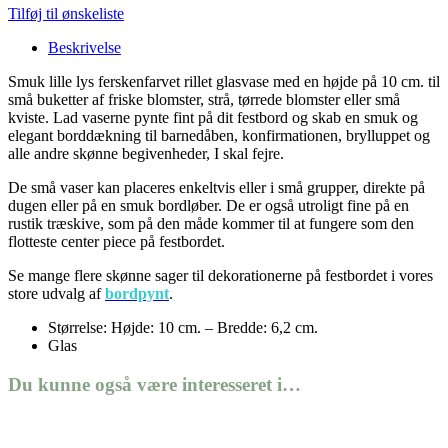
Tilføj til ønskeliste
Beskrivelse
Smuk lille lys ferskenfarvet rillet glasvase med en højde på 10 cm. til
små buketter af friske blomster, strå, tørrede blomster eller små
kviste. Lad vaserne pynte fint på dit festbord og skab en smuk og
elegant borddækning til barnedåben, konfirmationen, brylluppet og
alle andre skønne begivenheder, I skal fejre.
De små vaser kan placeres enkeltvis eller i små grupper, direkte på
dugen eller på en smuk bordløber. De er også utroligt fine på en
rustik træskive, som på den måde kommer til at fungere som den
flotteste center piece på festbordet.
Se mange flere skønne sager til dekorationerne på festbordet i vores
store udvalg af
bordpynt
.
Størrelse: Højde: 10 cm. – Bredde: 6,2 cm.
Glas
Du kunne også være interesseret i…