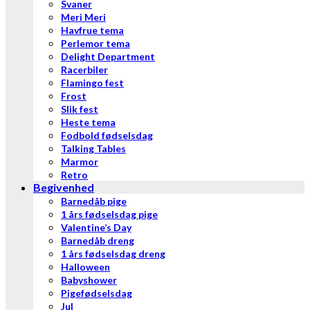
Svaner
Meri Meri
Havfrue tema
Perlemor tema
Delight Department
Racerbiler
Flamingo fest
Frost
Slik fest
Heste tema
Fodbold fødselsdag
Talking Tables
Marmor
Retro
Begivenhed
Barnedåb pige
1 års fødselsdag pige
Valentine’s Day
Barnedåb dreng
1 års fødselsdag dreng
Halloween
Babyshower
Pigefødselsdag
Jul