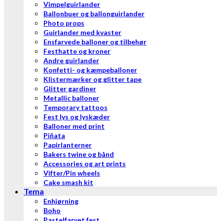
Vimpelguirlander
Ballonbuer og ballonguirlander
Photo props
Guirlander med kvaster
Ensfarvede balloner og tilbehør
Festhatte og kroner
Andre guirlander
Konfetti- og kæmpeballoner
Klistermærker og glitter tape
Glitter gardiner
Metallic balloner
Temporary tattoos
Fest lys og lyskæder
Balloner med print
Piñata
Papirlanterner
Bakers twine og bånd
Accessories og art prints
Vifter/Pin wheels
Cake smash kit
Tema
Enhjørning
Boho
Pastelfarvet fest