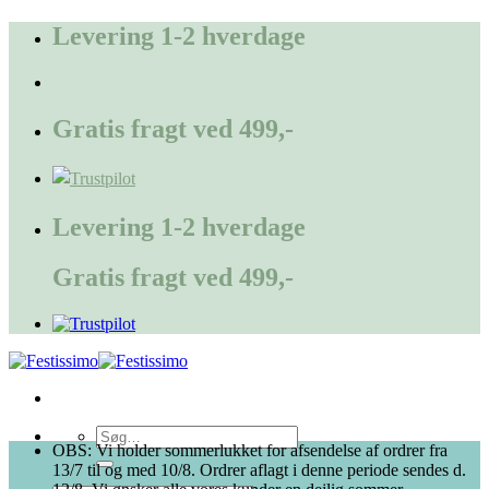
Fortsæt
Levering 1-2 hverdage
til
indhold
Gratis fragt ved 499,-
Levering 1-2 hverdage
Gratis fragt ved 499,-
Søg
OBS: Vi holder sommerlukket for afsendelse af ordrer fra
efter:
13/7 til og med 10/8. Ordrer aflagt i denne periode sendes d.