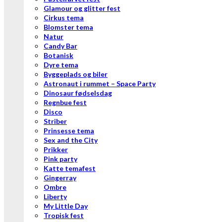
Glamour og glitter fest
Cirkus tema
Blomster tema
Natur
Candy Bar
Botanisk
Dyre tema
Byggeplads og biler
Astronaut i rummet – Space Party
Dinosaur fødselsdag
Regnbue fest
Disco
Striber
Prinsesse tema
Sex and the City
Prikker
Pink party
Katte temafest
Gingerray
Ombre
Liberty
My Little Day
Tropisk fest