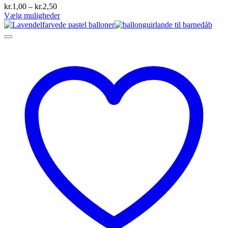
Prisinterval:
kr.
1,00
–
kr.
2,50
kr.1,00
Vælg muligheder
Dette
til
vare
kr.2,50
har
flere
varianter.
Mulighederne
kan
vælges
på
varesiden