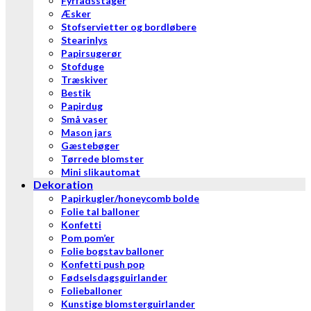
Fyrfadsstager
Æsker
Stofservietter og bordløbere
Stearinlys
Papirsugerør
Stofduge
Træskiver
Bestik
Papirdug
Små vaser
Mason jars
Gæstebøger
Tørrede blomster
Mini slikautomat
Dekoration
Papirkugler/honeycomb bolde
Folie tal balloner
Konfetti
Pom pom’er
Folie bogstav balloner
Konfetti push pop
Fødselsdagsguirlander
Folieballoner
Kunstige blomsterguirlander