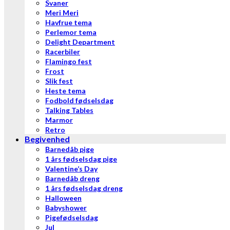
Svaner
Meri Meri
Havfrue tema
Perlemor tema
Delight Department
Racerbiler
Flamingo fest
Frost
Slik fest
Heste tema
Fodbold fødselsdag
Talking Tables
Marmor
Retro
Begivenhed
Barnedåb pige
1 års fødselsdag pige
Valentine’s Day
Barnedåb dreng
1 års fødselsdag dreng
Halloween
Babyshower
Pigefødselsdag
Jul