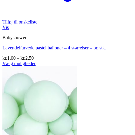
Tilføj til ønskeliste
Vis
Babyshower
Lavendelfarvede pastel balloner – 4 størrelser – pr. stk.
Prisinterval:
kr.
1,00
–
kr.
2,50
kr.1,00
Vælg muligheder
Dette
til
vare
kr.2,50
har
flere
varianter.
Mulighederne
kan
vælges
på
varesiden