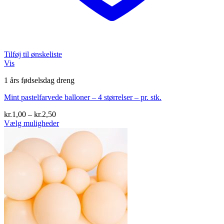
Tilføj til ønskeliste
Vis
1 års fødselsdag dreng
Mint pastelfarvede balloner – 4 størrelser – pr. stk.
Prisinterval:
kr.
1,00
–
kr.
2,50
kr.1,00
Vælg muligheder
Dette
til
vare
kr.2,50
har
flere
varianter.
Mulighederne
kan
vælges
på
varesiden