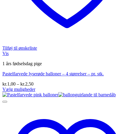
Tilføj til ønskeliste
Vis
1 års fødselsdag pige
Pastelfarvede lyserøde balloner – 4 størrelser – pr. stk.
Prisinterval:
kr.
1,00
–
kr.
2,50
kr.1,00
Vælg muligheder
Dette
til
vare
kr.2,50
har
flere
varianter.
Mulighederne
kan
vælges