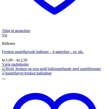
Tilføj til ønskeliste
Vis
Balloner
Fersken pastelfarvede balloner – 4 størrelser – pr. stk.
Prisinterval:
kr.
1,00
–
kr.
2,50
kr.1,00
Vælg muligheder
Dette
til
vare
kr.2,50
har
flere
varianter.
Mulighederne
kan
vælges
på
varesiden