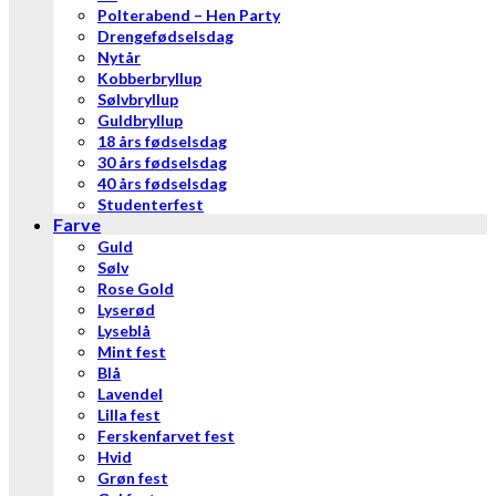
Polterabend – Hen Party
Drengefødselsdag
Nytår
Kobberbryllup
Sølvbryllup
Guldbryllup
18 års fødselsdag
30 års fødselsdag
40 års fødselsdag
Studenterfest
Farve
Guld
Sølv
Rose Gold
Lyserød
Lyseblå
Mint fest
Blå
Lavendel
Lilla fest
Ferskenfarvet fest
Hvid
Grøn fest