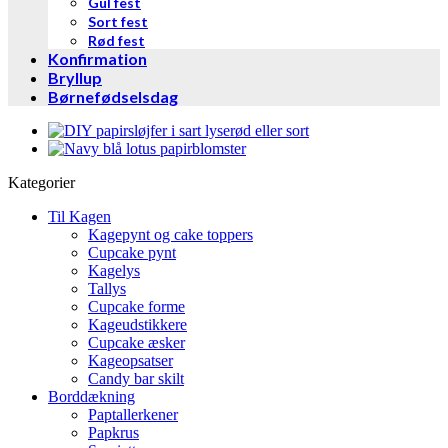
Gul fest
Sort fest
Rød fest
Konfirmation
Bryllup
Børnefødselsdag
Kategorier
Til Kagen
Kagepynt og cake toppers
Cupcake pynt
Kagelys
Tallys
Cupcake forme
Kageudstikkere
Cupcake æsker
Kageopsatser
Candy bar skilt
Borddækning
Paptallerkener
Papkrus