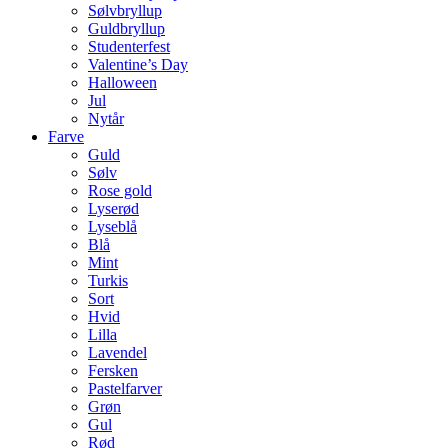
Sølvbryllup
Guldbryllup
Studenterfest
Valentine’s Day
Halloween
Jul
Nytår
Farve
Guld
Sølv
Rose gold
Lyserød
Lyseblå
Blå
Mint
Turkis
Sort
Hvid
Lilla
Lavendel
Fersken
Pastelfarver
Grøn
Gul
Rød