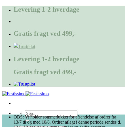
Fortsæt
Levering 1-2 hverdage
til
indhold
Gratis fragt ved 499,-
Levering 1-2 hverdage
Gratis fragt ved 499,-
Søg
OBS: Vi holder sommerlukket for afsendelse af ordrer fra
efter:
13/7 til og med 10/8. Ordrer aflagt i denne periode sendes d.