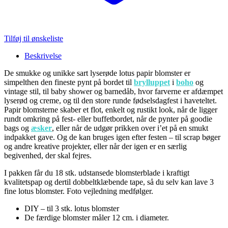
Tilføj til ønskeliste
Beskrivelse
De smukke og unikke sart lyserøde lotus papir blomster er
simpelthen den fineste pynt på bordet til
brylluppet
i
boho
og
vintage stil, til baby shower og barnedåb, hvor farverne er afdæmpet
lyserød og creme, og til den store runde fødselsdagfest i haveteltet.
Papir blomsterne skaber et flot, enkelt og rustikt look, når de ligger
rundt omkring på fest- eller buffetbordet, når de pynter på goodie
bags og
æsker
, eller når de udgør prikken over i’et på en smukt
indpakket gave. Og de kan bruges igen efter festen – til scrap bøger
og andre kreative projekter, eller når der igen er en særlig
begivenhed, der skal fejres.
I pakken får du 18 stk. udstansede blomsterblade i kraftigt
kvalitetspap og dertil dobbeltklæbende tape, så du selv kan lave 3
fine lotus blomster. Foto vejledning medfølger.
DIY – til 3 stk. lotus blomster
De færdige blomster måler 12 cm. i diameter.