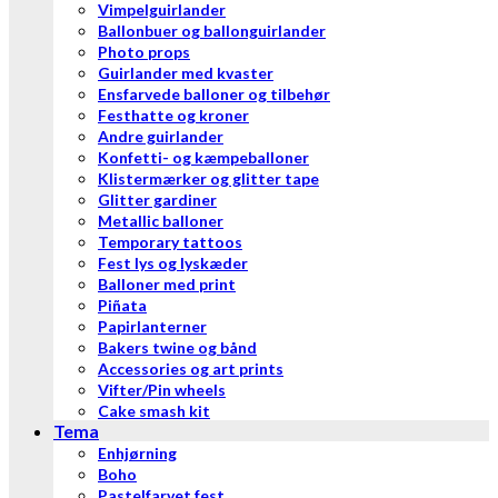
Vimpelguirlander
Ballonbuer og ballonguirlander
Photo props
Guirlander med kvaster
Ensfarvede balloner og tilbehør
Festhatte og kroner
Andre guirlander
Konfetti- og kæmpeballoner
Klistermærker og glitter tape
Glitter gardiner
Metallic balloner
Temporary tattoos
Fest lys og lyskæder
Balloner med print
Piñata
Papirlanterner
Bakers twine og bånd
Accessories og art prints
Vifter/Pin wheels
Cake smash kit
Tema
Enhjørning
Boho
Pastelfarvet fest