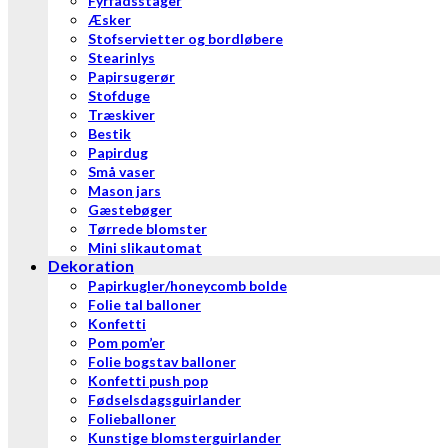
Fyrfadsstager
Æsker
Stofservietter og bordløbere
Stearinlys
Papirsugerør
Stofduge
Træskiver
Bestik
Papirdug
Små vaser
Mason jars
Gæstebøger
Tørrede blomster
Mini slikautomat
Dekoration
Papirkugler/honeycomb bolde
Folie tal balloner
Konfetti
Pom pom’er
Folie bogstav balloner
Konfetti push pop
Fødselsdagsguirlander
Folieballoner
Kunstige blomsterguirlander