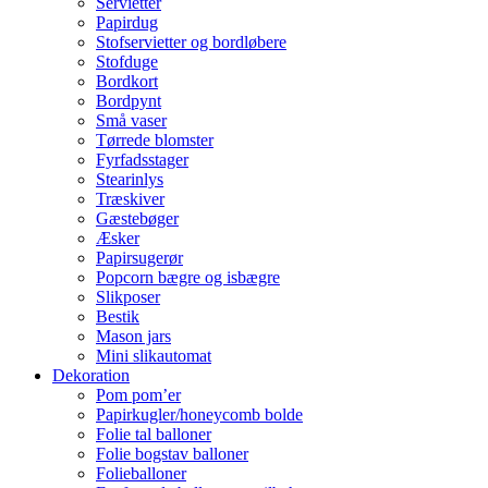
Servietter
Papirdug
Stofservietter og bordløbere
Stofduge
Bordkort
Bordpynt
Små vaser
Tørrede blomster
Fyrfadsstager
Stearinlys
Træskiver
Gæstebøger
Æsker
Papirsugerør
Popcorn bægre og isbægre
Slikposer
Bestik
Mason jars
Mini slikautomat
Dekoration
Pom pom’er
Papirkugler/honeycomb bolde
Folie tal balloner
Folie bogstav balloner
Folieballoner