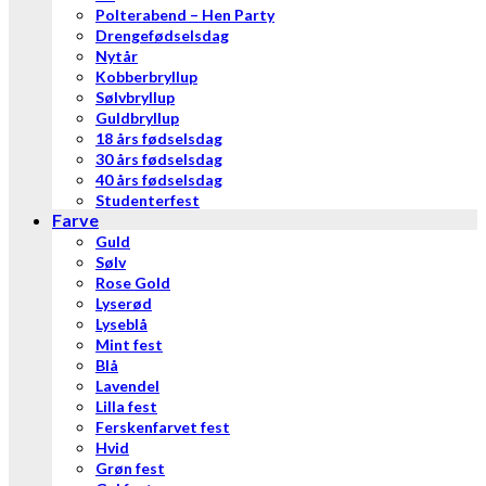
Polterabend – Hen Party
Drengefødselsdag
Nytår
Kobberbryllup
Sølvbryllup
Guldbryllup
18 års fødselsdag
30 års fødselsdag
40 års fødselsdag
Studenterfest
Farve
Guld
Sølv
Rose Gold
Lyserød
Lyseblå
Mint fest
Blå
Lavendel
Lilla fest
Ferskenfarvet fest
Hvid
Grøn fest