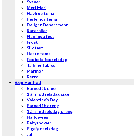
Svaner
Meri Meri
Havfrue tema
Perlemor tema
Delight Department
Racerbiler
Flamingo fest
Frost
Slik fest
Heste tema
Fodbold fødselsdag
Talking Tables
Marmor
Retro
Begivenhed
Barnedåb pige
1 års fødselsdag pige
Valentine’s Day
Barnedåb dreng
1 års fødselsdag dreng
Halloween
Babyshower
Pigefødselsdag
Jul