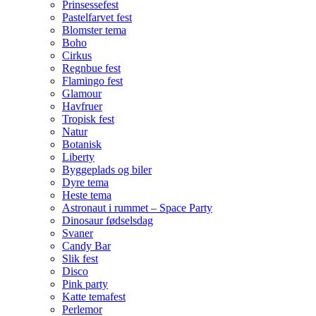
Prinsessefest
Pastelfarvet fest
Blomster tema
Boho
Cirkus
Regnbue fest
Flamingo fest
Glamour
Havfruer
Tropisk fest
Natur
Botanisk
Liberty
Byggeplads og biler
Dyre tema
Heste tema
Astronaut i rummet – Space Party
Dinosaur fødselsdag
Svaner
Candy Bar
Slik fest
Disco
Pink party
Katte temafest
Perlemor