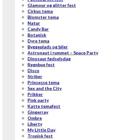
Glamour og glitter fest
Cirkus tema
Blomster tema
Natur
Candy Bar
Botanisk
Dyre tema
Byggeplads og biler
Astronaut i rummet – Space Party
Dinosaur fødselsdag
Regnbue fest
Disco
Striber
Prinsesse tema
Sex and the City
Prikker
Pink party
Katte temafest
Gingerray
Ombre
Liberty
My Little Day
Tropisk fest