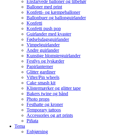
Ensfarvede balloner og tilbehør
Balloner med print
Konfetti- og kæmpeballoner
Ballonbuer og ballonguirlander
Konfetti
Konfetti push pop
Guirlander med kvaster
Fødselsdagsguirlander
Vimpelguirlander
Andre guirlander
Kunstige blomsterguirlander
Festlys og lyskæder
Papirlanterner
Glitter gardiner
Vifter/Pin wheels
Cake smash kit
Klistermærker og glitter tape
Bakers twine og bånd
Photo props
Festhatte og kroner
Temporary tattoos
Accessories og art prints
Piñata
Tema
Enhjørning