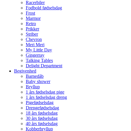
Racerbiler
Fodbold fødselsdag
Frost
Marmor
Retro
Prikker
Striber
Chevron
Meri Meri
My Little Day
Gingerray
Talking Tables
Delight Department
Begivenhed
Barnedåb
Baby shower
Bryllup
1 års fødselsdag pige
1 års fødselsdag dreng
Pigefødselsdag
Drengefødselsdag
18 års fødselsdag
30 års fødselsdag
40 års fødselsdag
Kobberbryllup