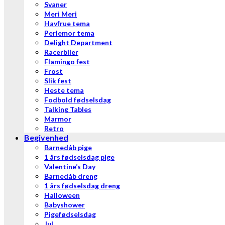
Svaner
Meri Meri
Havfrue tema
Perlemor tema
Delight Department
Racerbiler
Flamingo fest
Frost
Slik fest
Heste tema
Fodbold fødselsdag
Talking Tables
Marmor
Retro
Begivenhed
Barnedåb pige
1 års fødselsdag pige
Valentine’s Day
Barnedåb dreng
1 års fødselsdag dreng
Halloween
Babyshower
Pigefødselsdag
Jul