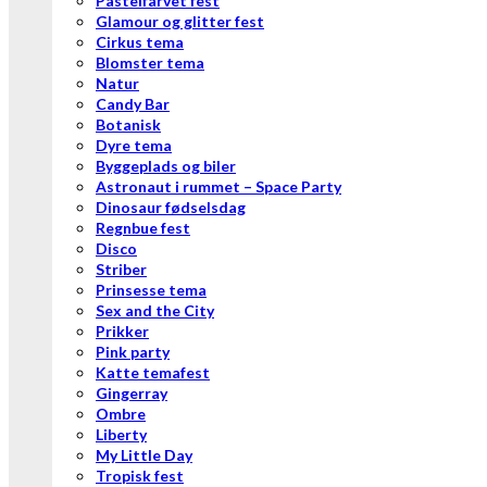
Pastelfarvet fest
Glamour og glitter fest
Cirkus tema
Blomster tema
Natur
Candy Bar
Botanisk
Dyre tema
Byggeplads og biler
Astronaut i rummet – Space Party
Dinosaur fødselsdag
Regnbue fest
Disco
Striber
Prinsesse tema
Sex and the City
Prikker
Pink party
Katte temafest
Gingerray
Ombre
Liberty
My Little Day
Tropisk fest