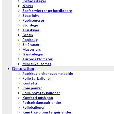
Fyrfadsstager
Æsker
Stofservietter og bordløbere
Stearinlys
Papirsugerør
Stofduge
Træskiver
Bestik
Papirdug
Små vaser
Mason jars
Gæstebøger
Tørrede blomster
Mini slikautomat
Dekoration
Papirkugler/honeycomb bolde
Folie tal balloner
Konfetti
Pom pom’er
Folie bogstav balloner
Konfetti push pop
Fødselsdagsguirlander
Folieballoner
Kunstige blomsterguirlander