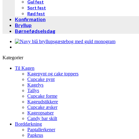
Gul fest
Sort fest
Rød fest
Konfirmation
Bryllup
Børnefødselsdag
Kategorier
Til Kagen
Kagepynt og cake toppers
Cupcake pynt
Kagelys
Tallys
Cupcake forme
Kageudstikkere
Cupcake æsker
Kageopsatser
Candy bar skilt
Borddækning
Paptallerkener
Papkrus