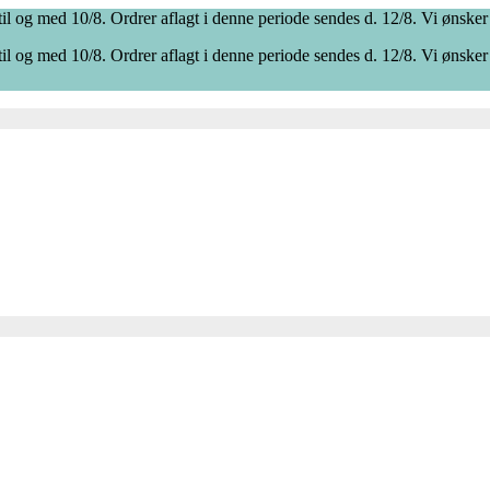
il og med 10/8. Ordrer aflagt i denne periode sendes d. 12/8. Vi ønsker
il og med 10/8. Ordrer aflagt i denne periode sendes d. 12/8. Vi ønsker