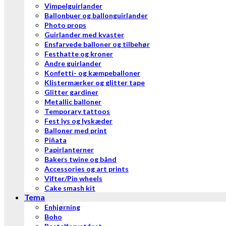
Vimpelguirlander
Ballonbuer og ballonguirlander
Photo props
Guirlander med kvaster
Ensfarvede balloner og tilbehør
Festhatte og kroner
Andre guirlander
Konfetti- og kæmpeballoner
Klistermærker og glitter tape
Glitter gardiner
Metallic balloner
Temporary tattoos
Fest lys og lyskæder
Balloner med print
Piñata
Papirlanterner
Bakers twine og bånd
Accessories og art prints
Vifter/Pin wheels
Cake smash kit
Tema
Enhjørning
Boho