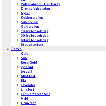
Polterabend – Hen Party
Drengefødselsdag
Nytår
Kobberbryllup
Sølvbryllup
Guldbryllup
18 års fødselsdag
30 års fødselsdag
40 års fødselsdag
Studenterfest
Farve
Guld
Sølv
Rose Gold
Lyserød
Lyseblå
Mint fest
Blå
Lavendel
Lilla fest
Ferskenfarvet fest
Hvid
Grøn fest