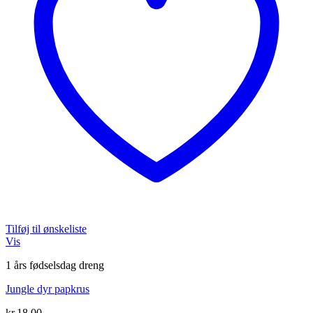
Tilføj til ønskeliste
Vis
1 års fødselsdag dreng
Jungle dyr papkrus
kr.
18,00