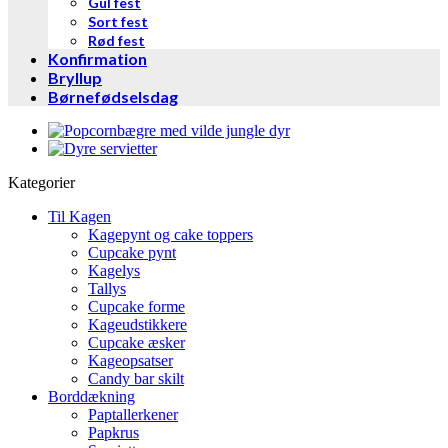
Gul fest
Sort fest
Rød fest
Konfirmation
Bryllup
Børnefødselsdag
Kategorier
Til Kagen
Kagepynt og cake toppers
Cupcake pynt
Kagelys
Tallys
Cupcake forme
Kageudstikkere
Cupcake æsker
Kageopsatser
Candy bar skilt
Borddækning
Paptallerkener
Papkrus