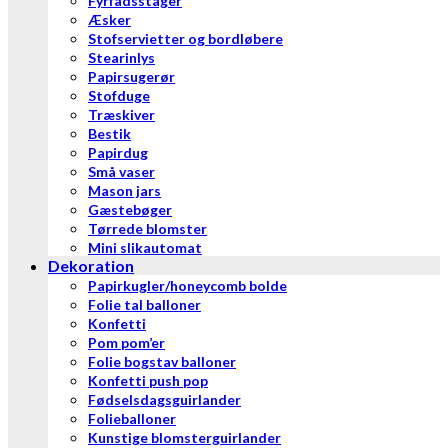
Fyrfadsstager
Æsker
Stofservietter og bordløbere
Stearinlys
Papirsugerør
Stofduge
Træskiver
Bestik
Papirdug
Små vaser
Mason jars
Gæstebøger
Tørrede blomster
Mini slikautomat
Dekoration
Papirkugler/honeycomb bolde
Folie tal balloner
Konfetti
Pom pom’er
Folie bogstav balloner
Konfetti push pop
Fødselsdagsguirlander
Folieballoner
Kunstige blomsterguirlander