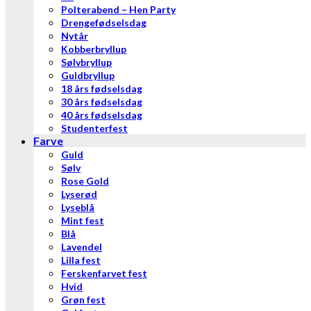
Polterabend – Hen Party
Drengefødselsdag
Nytår
Kobberbryllup
Sølvbryllup
Guldbryllup
18 års fødselsdag
30 års fødselsdag
40 års fødselsdag
Studenterfest
Farve
Guld
Sølv
Rose Gold
Lyserød
Lyseblå
Mint fest
Blå
Lavendel
Lilla fest
Ferskenfarvet fest
Hvid
Grøn fest