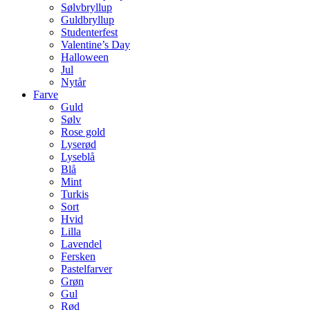
Sølvbryllup
Guldbryllup
Studenterfest
Valentine’s Day
Halloween
Jul
Nytår
Farve
Guld
Sølv
Rose gold
Lyserød
Lyseblå
Blå
Mint
Turkis
Sort
Hvid
Lilla
Lavendel
Fersken
Pastelfarver
Grøn
Gul
Rød