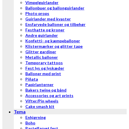
Vimpelguirlander
Ballonbuer og ballonguirlander
Photo props
Guirlander med kvaster
Ensfarvede balloner og tilbehør
Festhatte og kroner
Andre guirlander
Konfetti- og kæmpeballoner
Klistermærker og glitter tape
Glitter gardiner
Metallic balloner
Temporary tattoos
Fest lys og lyskæder
Balloner med print
Piñata
Papirlanterner
Bakers twine og bånd
Accessories og art prints
Vifter/Pin wheels
Cake smash kit
Tema
Enhjørning
Boho
Pastelfarvet fest