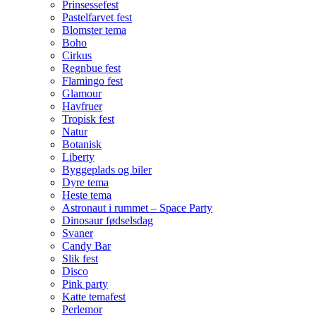
Prinsessefest
Pastelfarvet fest
Blomster tema
Boho
Cirkus
Regnbue fest
Flamingo fest
Glamour
Havfruer
Tropisk fest
Natur
Botanisk
Liberty
Byggeplads og biler
Dyre tema
Heste tema
Astronaut i rummet – Space Party
Dinosaur fødselsdag
Svaner
Candy Bar
Slik fest
Disco
Pink party
Katte temafest
Perlemor