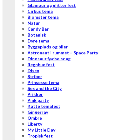
Glamour og glitter fest
Cirkus tema
Blomster tema
Natur
Candy Bar
Botanisk
Dyre tema
Byggeplads og biler
Astronaut i rummet – Space Party
Dinosaur fødselsdag
Regnbue fest
Disco
Striber
Prinsesse tema
Sex and the City
Prikker
Pink party
Katte temafest
Gingerray
Ombre
Liberty
My Little Day
Tropisk fest