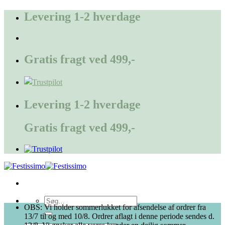
Fortsæt
Levering 1-2 hverdage
til
indhold
Gratis fragt ved 499,-
Levering 1-2 hverdage
Gratis fragt ved 499,-
Søg
OBS: Vi holder sommerlukket for afsendelse af ordrer fra
efter:
13/7 til og med 10/8. Ordrer aflagt i denne periode sendes d.