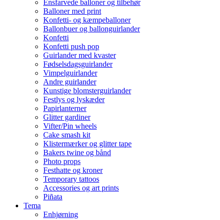
Ensfarvede balloner og tilbehør
Balloner med print
Konfetti- og kæmpeballoner
Ballonbuer og ballonguirlander
Konfetti
Konfetti push pop
Guirlander med kvaster
Fødselsdagsguirlander
Vimpelguirlander
Andre guirlander
Kunstige blomsterguirlander
Festlys og lyskæder
Papirlanterner
Glitter gardiner
Vifter/Pin wheels
Cake smash kit
Klistermærker og glitter tape
Bakers twine og bånd
Photo props
Festhatte og kroner
Temporary tattoos
Accessories og art prints
Piñata
Tema
Enhjørning