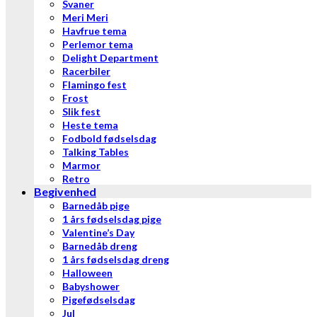
Svaner
Meri Meri
Havfrue tema
Perlemor tema
Delight Department
Racerbiler
Flamingo fest
Frost
Slik fest
Heste tema
Fodbold fødselsdag
Talking Tables
Marmor
Retro
Begivenhed
Barnedåb pige
1 års fødselsdag pige
Valentine’s Day
Barnedåb dreng
1 års fødselsdag dreng
Halloween
Babyshower
Pigefødselsdag
Jul