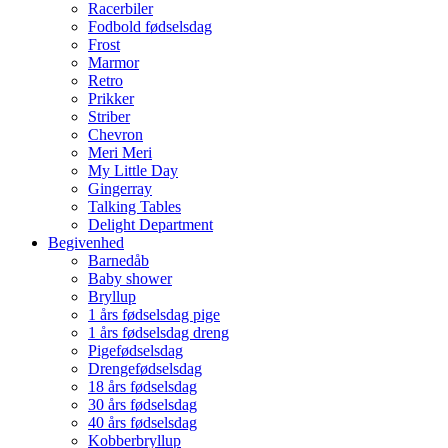
Racerbiler
Fodbold fødselsdag
Frost
Marmor
Retro
Prikker
Striber
Chevron
Meri Meri
My Little Day
Gingerray
Talking Tables
Delight Department
Begivenhed
Barnedåb
Baby shower
Bryllup
1 års fødselsdag pige
1 års fødselsdag dreng
Pigefødselsdag
Drengefødselsdag
18 års fødselsdag
30 års fødselsdag
40 års fødselsdag
Kobberbryllup