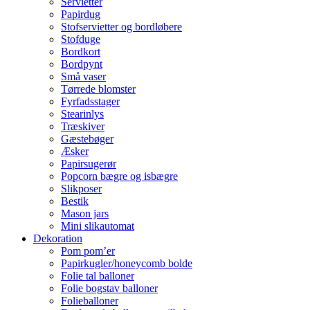
Servietter
Papirdug
Stofservietter og bordløbere
Stofduge
Bordkort
Bordpynt
Små vaser
Tørrede blomster
Fyrfadsstager
Stearinlys
Træskiver
Gæstebøger
Æsker
Papirsugerør
Popcorn bægre og isbægre
Slikposer
Bestik
Mason jars
Mini slikautomat
Dekoration
Pom pom’er
Papirkugler/honeycomb bolde
Folie tal balloner
Folie bogstav balloner
Folieballoner