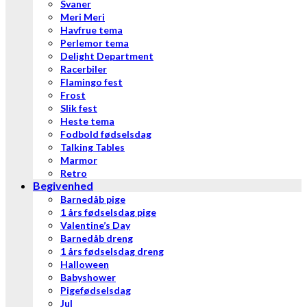
Svaner
Meri Meri
Havfrue tema
Perlemor tema
Delight Department
Racerbiler
Flamingo fest
Frost
Slik fest
Heste tema
Fodbold fødselsdag
Talking Tables
Marmor
Retro
Begivenhed
Barnedåb pige
1 års fødselsdag pige
Valentine’s Day
Barnedåb dreng
1 års fødselsdag dreng
Halloween
Babyshower
Pigefødselsdag
Jul