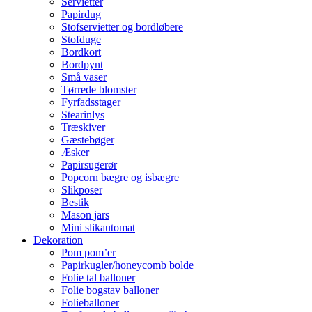
Servietter
Papirdug
Stofservietter og bordløbere
Stofduge
Bordkort
Bordpynt
Små vaser
Tørrede blomster
Fyrfadsstager
Stearinlys
Træskiver
Gæstebøger
Æsker
Papirsugerør
Popcorn bægre og isbægre
Slikposer
Bestik
Mason jars
Mini slikautomat
Dekoration
Pom pom’er
Papirkugler/honeycomb bolde
Folie tal balloner
Folie bogstav balloner
Folieballoner