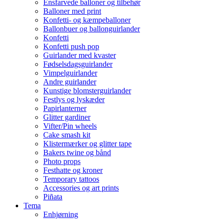
Ensfarvede balloner og tilbehør
Balloner med print
Konfetti- og kæmpeballoner
Ballonbuer og ballonguirlander
Konfetti
Konfetti push pop
Guirlander med kvaster
Fødselsdagsguirlander
Vimpelguirlander
Andre guirlander
Kunstige blomsterguirlander
Festlys og lyskæder
Papirlanterner
Glitter gardiner
Vifter/Pin wheels
Cake smash kit
Klistermærker og glitter tape
Bakers twine og bånd
Photo props
Festhatte og kroner
Temporary tattoos
Accessories og art prints
Piñata
Tema
Enhjørning