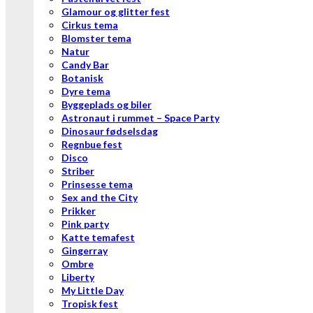
Glamour og glitter fest
Cirkus tema
Blomster tema
Natur
Candy Bar
Botanisk
Dyre tema
Byggeplads og biler
Astronaut i rummet – Space Party
Dinosaur fødselsdag
Regnbue fest
Disco
Striber
Prinsesse tema
Sex and the City
Prikker
Pink party
Katte temafest
Gingerray
Ombre
Liberty
My Little Day
Tropisk fest