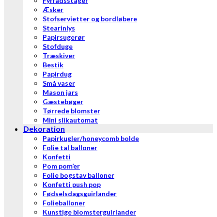
Fyrfadsstager
Æsker
Stofservietter og bordløbere
Stearinlys
Papirsugerør
Stofduge
Træskiver
Bestik
Papirdug
Små vaser
Mason jars
Gæstebøger
Tørrede blomster
Mini slikautomat
Dekoration
Papirkugler/honeycomb bolde
Folie tal balloner
Konfetti
Pom pom’er
Folie bogstav balloner
Konfetti push pop
Fødselsdagsguirlander
Folieballoner
Kunstige blomsterguirlander