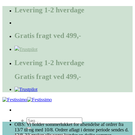
Fortsæt
Levering 1-2 hverdage
til
indhold
Gratis fragt ved 499,-
Levering 1-2 hverdage
Gratis fragt ved 499,-
Søg
OBS: Vi holder sommerlukket for afsendelse af ordrer fra
efter:
13/7 til og med 10/8. Ordrer aflagt i denne periode sendes d.