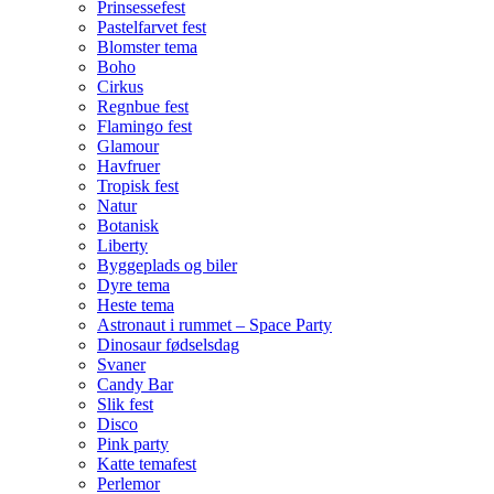
Prinsessefest
Pastelfarvet fest
Blomster tema
Boho
Cirkus
Regnbue fest
Flamingo fest
Glamour
Havfruer
Tropisk fest
Natur
Botanisk
Liberty
Byggeplads og biler
Dyre tema
Heste tema
Astronaut i rummet – Space Party
Dinosaur fødselsdag
Svaner
Candy Bar
Slik fest
Disco
Pink party
Katte temafest
Perlemor