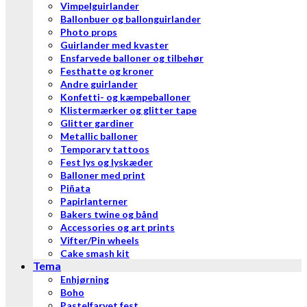
Vimpelguirlander
Ballonbuer og ballonguirlander
Photo props
Guirlander med kvaster
Ensfarvede balloner og tilbehør
Festhatte og kroner
Andre guirlander
Konfetti- og kæmpeballoner
Klistermærker og glitter tape
Glitter gardiner
Metallic balloner
Temporary tattoos
Fest lys og lyskæder
Balloner med print
Piñata
Papirlanterner
Bakers twine og bånd
Accessories og art prints
Vifter/Pin wheels
Cake smash kit
Tema
Enhjørning
Boho
Pastelfarvet fest