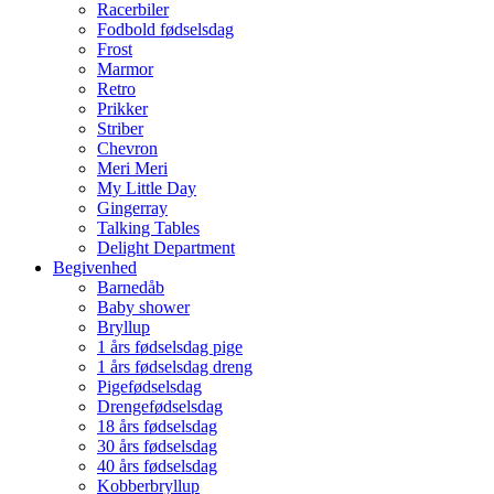
Racerbiler
Fodbold fødselsdag
Frost
Marmor
Retro
Prikker
Striber
Chevron
Meri Meri
My Little Day
Gingerray
Talking Tables
Delight Department
Begivenhed
Barnedåb
Baby shower
Bryllup
1 års fødselsdag pige
1 års fødselsdag dreng
Pigefødselsdag
Drengefødselsdag
18 års fødselsdag
30 års fødselsdag
40 års fødselsdag
Kobberbryllup