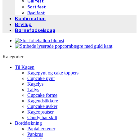
Gul fest
Sort fest
Rød fest
Konfirmation
Bryllup
Børnefødselsdag
Kategorier
Til Kagen
Kagepynt og cake toppers
Cupcake pynt
Kagelys
Tallys
Cupcake forme
Kageudstikkere
Cupcake æsker
Kageopsatser
Candy bar skilt
Borddækning
Paptallerkener
Papkrus