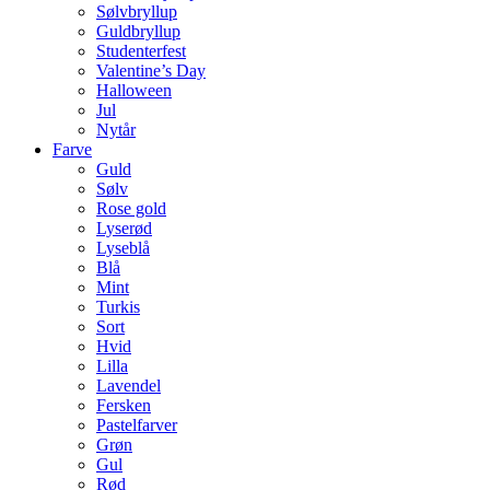
Sølvbryllup
Guldbryllup
Studenterfest
Valentine’s Day
Halloween
Jul
Nytår
Farve
Guld
Sølv
Rose gold
Lyserød
Lyseblå
Blå
Mint
Turkis
Sort
Hvid
Lilla
Lavendel
Fersken
Pastelfarver
Grøn
Gul
Rød