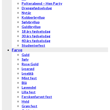
Polterabend – Hen Party
Drengefødselsdag
Nytår
Kobberbryllup
Sølvbryllup
Guldbryllup
18 års fødselsdag
30 års fødselsdag
40 års fødselsdag
Studenterfest
Farve
Guld
Sølv
Rose Gold
Lyserød
Lyseblå
Mint fest
Blå
Lavendel
Lilla fest
Ferskenfarvet fest
Hvid
Grøn fest