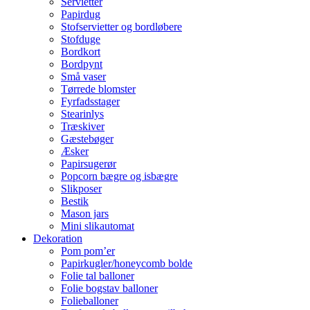
Servietter
Papirdug
Stofservietter og bordløbere
Stofduge
Bordkort
Bordpynt
Små vaser
Tørrede blomster
Fyrfadsstager
Stearinlys
Træskiver
Gæstebøger
Æsker
Papirsugerør
Popcorn bægre og isbægre
Slikposer
Bestik
Mason jars
Mini slikautomat
Dekoration
Pom pom’er
Papirkugler/honeycomb bolde
Folie tal balloner
Folie bogstav balloner
Folieballoner