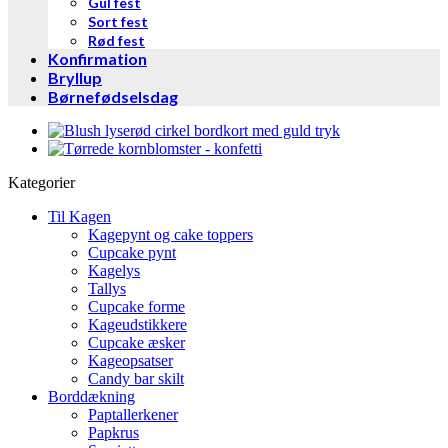
Gul fest
Sort fest
Rød fest
Konfirmation
Bryllup
Børnefødselsdag
Kategorier
Til Kagen
Kagepynt og cake toppers
Cupcake pynt
Kagelys
Tallys
Cupcake forme
Kageudstikkere
Cupcake æsker
Kageopsatser
Candy bar skilt
Borddækning
Paptallerkener
Papkrus