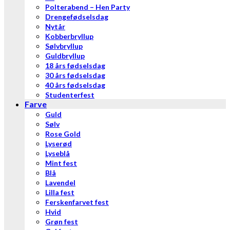
Polterabend – Hen Party
Drengefødselsdag
Nytår
Kobberbryllup
Sølvbryllup
Guldbryllup
18 års fødselsdag
30 års fødselsdag
40 års fødselsdag
Studenterfest
Farve
Guld
Sølv
Rose Gold
Lyserød
Lyseblå
Mint fest
Blå
Lavendel
Lilla fest
Ferskenfarvet fest
Hvid
Grøn fest