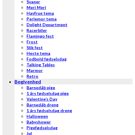
Svaner
Meri Meri
Havfrue tema
Perlemor tema
Delight Department
Racerbiler
Flamingo fest
Frost
Slik fest
Heste tema
Fodbold fødselsdag
Talking Tables
Marmor
Retro
Begivenhed
Barnedåb pige
1 års fødselsdag pige
Valentine’s Day
Barnedåb dreng
1 års fødselsdag dreng
Halloween
Babyshower
Pigefødselsdag
Jul