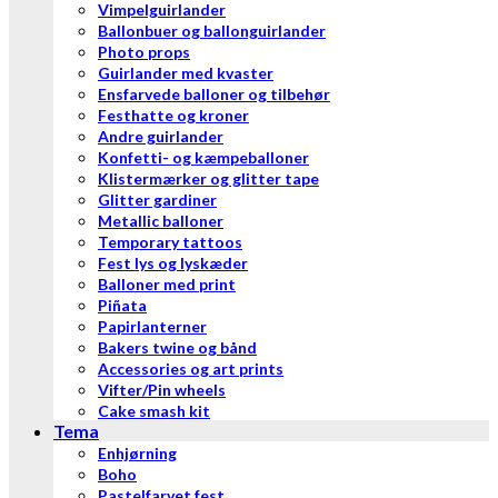
Vimpelguirlander
Ballonbuer og ballonguirlander
Photo props
Guirlander med kvaster
Ensfarvede balloner og tilbehør
Festhatte og kroner
Andre guirlander
Konfetti- og kæmpeballoner
Klistermærker og glitter tape
Glitter gardiner
Metallic balloner
Temporary tattoos
Fest lys og lyskæder
Balloner med print
Piñata
Papirlanterner
Bakers twine og bånd
Accessories og art prints
Vifter/Pin wheels
Cake smash kit
Tema
Enhjørning
Boho
Pastelfarvet fest