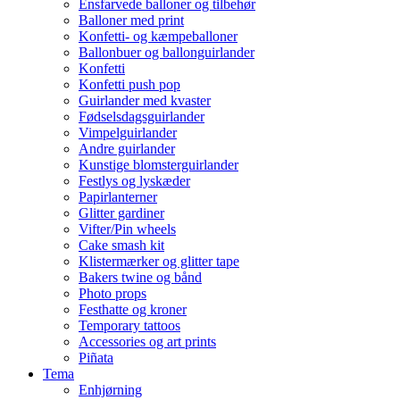
Ensfarvede balloner og tilbehør
Balloner med print
Konfetti- og kæmpeballoner
Ballonbuer og ballonguirlander
Konfetti
Konfetti push pop
Guirlander med kvaster
Fødselsdagsguirlander
Vimpelguirlander
Andre guirlander
Kunstige blomsterguirlander
Festlys og lyskæder
Papirlanterner
Glitter gardiner
Vifter/Pin wheels
Cake smash kit
Klistermærker og glitter tape
Bakers twine og bånd
Photo props
Festhatte og kroner
Temporary tattoos
Accessories og art prints
Piñata
Tema
Enhjørning