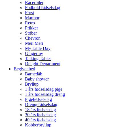
Racerbiler
Fodbold fødselsdag
Frost
Marmor
Retro
Prikker
Striber
Chevron
Meri Meri
My Little Day
Gingerray
Talking Tables
Delight Department
Begivenhed
Barnedåb
Baby shower
Bryllup
1 års fødselsdag pige
1 års fødselsdag dreng
Pigefødselsdag
Drengefødselsdag
18 års fødselsdag
30 års fødselsdag
40 års fødselsdag
Kobberbryllup