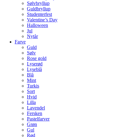
Sølvbryllup
Guldbryllup
Studenterfest
Valentine’s Day
Halloween
Jul
Nytår
Farve
Guld
Sølv
Rose gold
Lyserød
Lyseblå
Blå
Mint
Turkis
Sort
Hvid
Lilla
Lavendel
Fersken
Pastelfarver
Grøn
Gul
Rød