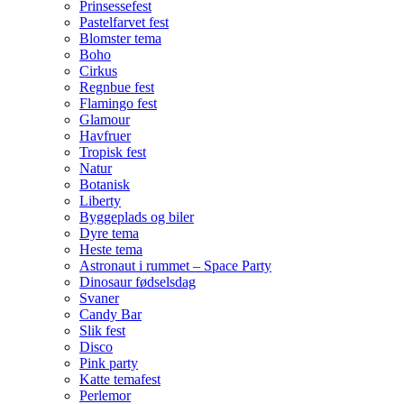
Prinsessefest
Pastelfarvet fest
Blomster tema
Boho
Cirkus
Regnbue fest
Flamingo fest
Glamour
Havfruer
Tropisk fest
Natur
Botanisk
Liberty
Byggeplads og biler
Dyre tema
Heste tema
Astronaut i rummet – Space Party
Dinosaur fødselsdag
Svaner
Candy Bar
Slik fest
Disco
Pink party
Katte temafest
Perlemor