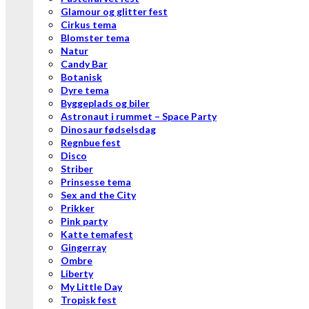
Glamour og glitter fest
Cirkus tema
Blomster tema
Natur
Candy Bar
Botanisk
Dyre tema
Byggeplads og biler
Astronaut i rummet – Space Party
Dinosaur fødselsdag
Regnbue fest
Disco
Striber
Prinsesse tema
Sex and the City
Prikker
Pink party
Katte temafest
Gingerray
Ombre
Liberty
My Little Day
Tropisk fest