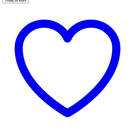
Tilføj til kurv
bordkort
med
guld
tryk
antal