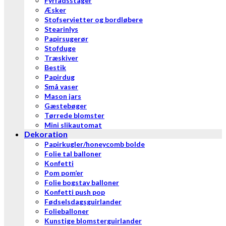
Fyrfadsstager
Æsker
Stofservietter og bordløbere
Stearinlys
Papirsugerør
Stofduge
Træskiver
Bestik
Papirdug
Små vaser
Mason jars
Gæstebøger
Tørrede blomster
Mini slikautomat
Dekoration
Papirkugler/honeycomb bolde
Folie tal balloner
Konfetti
Pom pom’er
Folie bogstav balloner
Konfetti push pop
Fødselsdagsguirlander
Folieballoner
Kunstige blomsterguirlander