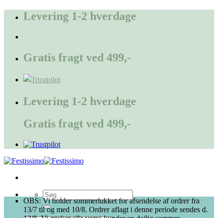
Fortsæt
Levering 1-2 hverdage
til
indhold
Gratis fragt ved 499,-
Levering 1-2 hverdage
Gratis fragt ved 499,-
Søg
OBS: Vi holder sommerlukket for afsendelse af ordrer fra
efter:
13/7 til og med 10/8. Ordrer aflagt i denne periode sendes d.