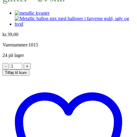
kr.
39,00
Varenummer:1015
24 på lager
Guld
hjerte
Tilføj til kurv
klistermærker
med
glitter
-
24
stk.
antal