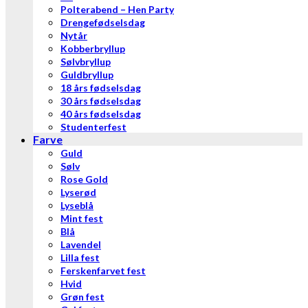
Polterabend – Hen Party
Drengefødselsdag
Nytår
Kobberbryllup
Sølvbryllup
Guldbryllup
18 års fødselsdag
30 års fødselsdag
40 års fødselsdag
Studenterfest
Farve
Guld
Sølv
Rose Gold
Lyserød
Lyseblå
Mint fest
Blå
Lavendel
Lilla fest
Ferskenfarvet fest
Hvid
Grøn fest