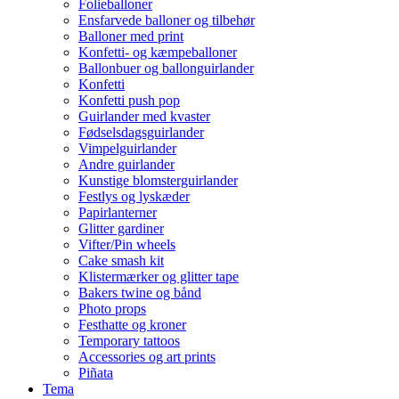
Folieballoner
Ensfarvede balloner og tilbehør
Balloner med print
Konfetti- og kæmpeballoner
Ballonbuer og ballonguirlander
Konfetti
Konfetti push pop
Guirlander med kvaster
Fødselsdagsguirlander
Vimpelguirlander
Andre guirlander
Kunstige blomsterguirlander
Festlys og lyskæder
Papirlanterner
Glitter gardiner
Vifter/Pin wheels
Cake smash kit
Klistermærker og glitter tape
Bakers twine og bånd
Photo props
Festhatte og kroner
Temporary tattoos
Accessories og art prints
Piñata
Tema