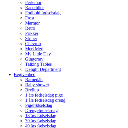
Perlemor
Racerbiler
Fodbold fødselsdag
Frost
Marmor
Retro
Prikker
Striber
Chevron
Meri Meri
My Little Day
Gingerray
Talking Tables
Delight Department
Begivenhed
Barnedåb
Baby shower
Bryllup
1 års fødselsdag pige
1 års fødselsdag dreng
Pigefødselsdag
Drengefødselsdag
18 års fødselsdag
30 års fødselsdag
40 års fødselsdag