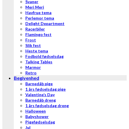
Svaner
Meri Meri
Havfrue tema
Perlemor tema
Delight Department
Racerbiler
Flamingo fest
Frost
Slik fest
Heste tema
Fodbold fødselsdag
Talking Tables
Marmor
Retro
Begivenhed
Barnedåb pige
1 års fødselsdag pige
Valentine’s Day
Barnedåb dreng
1 års fødselsdag dreng
Halloween
Babyshower
Pigefødselsdag
Jul