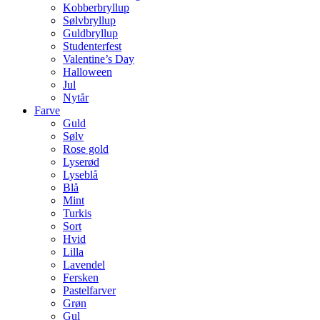
Kobberbryllup
Sølvbryllup
Guldbryllup
Studenterfest
Valentine’s Day
Halloween
Jul
Nytår
Farve
Guld
Sølv
Rose gold
Lyserød
Lyseblå
Blå
Mint
Turkis
Sort
Hvid
Lilla
Lavendel
Fersken
Pastelfarver
Grøn
Gul