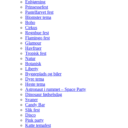
Enhjørning
Prinsessefest
Pastelfarvet fest
Blomster tema
Boho
Cirkus
Regnbue fest
Flamingo fest
Glamour
Havfruer
Tropisk fest
Natur
Botanisk
Liberty
Byggeplads og biler
Dyre tema
Heste tema
Astronaut i rummet – Space Party
Dinosaur fødselsdag
Svaner
Candy Bar
Slik fest
Disco
Pink party
Katte temafest