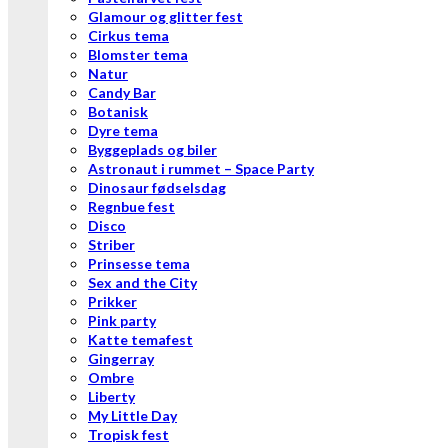
Glamour og glitter fest
Cirkus tema
Blomster tema
Natur
Candy Bar
Botanisk
Dyre tema
Byggeplads og biler
Astronaut i rummet – Space Party
Dinosaur fødselsdag
Regnbue fest
Disco
Striber
Prinsesse tema
Sex and the City
Prikker
Pink party
Katte temafest
Gingerray
Ombre
Liberty
My Little Day
Tropisk fest