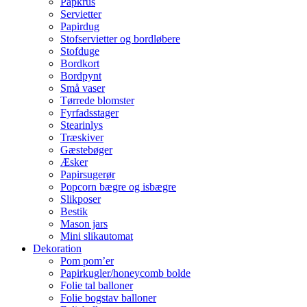
Papkrus
Servietter
Papirdug
Stofservietter og bordløbere
Stofduge
Bordkort
Bordpynt
Små vaser
Tørrede blomster
Fyrfadsstager
Stearinlys
Træskiver
Gæstebøger
Æsker
Papirsugerør
Popcorn bægre og isbægre
Slikposer
Bestik
Mason jars
Mini slikautomat
Dekoration
Pom pom’er
Papirkugler/honeycomb bolde
Folie tal balloner
Folie bogstav balloner