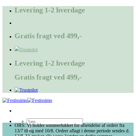
Fortsæt
Levering 1-2 hverdage
til
indhold
Gratis fragt ved 499,-
Levering 1-2 hverdage
Gratis fragt ved 499,-
Søg
OBS: Vi holder sommerlukket for afsendelse af ordrer fra
efter:
13/7 til og med 10/8. Ordrer aflagt i denne periode sendes d.