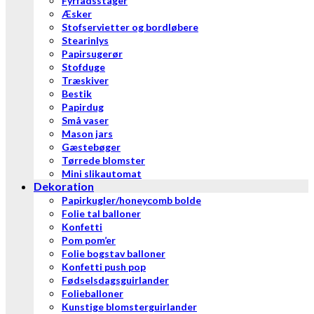
Fyrfadsstager
Æsker
Stofservietter og bordløbere
Stearinlys
Papirsugerør
Stofduge
Træskiver
Bestik
Papirdug
Små vaser
Mason jars
Gæstebøger
Tørrede blomster
Mini slikautomat
Dekoration
Papirkugler/honeycomb bolde
Folie tal balloner
Konfetti
Pom pom’er
Folie bogstav balloner
Konfetti push pop
Fødselsdagsguirlander
Folieballoner
Kunstige blomsterguirlander