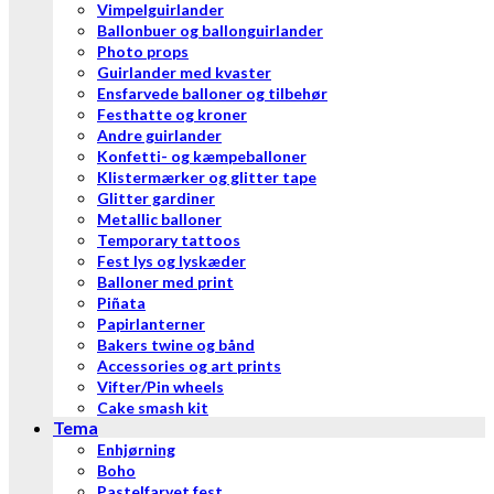
Vimpelguirlander
Ballonbuer og ballonguirlander
Photo props
Guirlander med kvaster
Ensfarvede balloner og tilbehør
Festhatte og kroner
Andre guirlander
Konfetti- og kæmpeballoner
Klistermærker og glitter tape
Glitter gardiner
Metallic balloner
Temporary tattoos
Fest lys og lyskæder
Balloner med print
Piñata
Papirlanterner
Bakers twine og bånd
Accessories og art prints
Vifter/Pin wheels
Cake smash kit
Tema
Enhjørning
Boho
Pastelfarvet fest