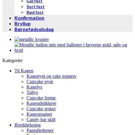
Gul fest
Sort fest
Rød fest
Konfirmation
Bryllup
Børnefødselsdag
Kategorier
Til Kagen
Kagepynt og cake toppers
Cupcake pynt
Kagelys
Tallys
Cupcake forme
Kageudstikkere
Cupcake æsker
Kageopsatser
Candy bar skilt
Borddækning
Paptallerkener