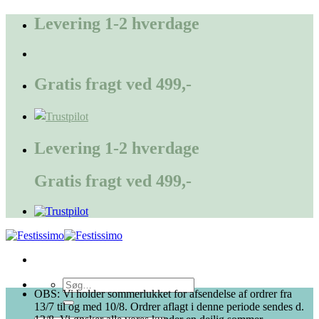
Fortsæt
Levering 1-2 hverdage
til
indhold
Gratis fragt ved 499,-
Levering 1-2 hverdage
Gratis fragt ved 499,-
Søg
OBS: Vi holder sommerlukket for afsendelse af ordrer fra
efter:
13/7 til og med 10/8. Ordrer aflagt i denne periode sendes d.