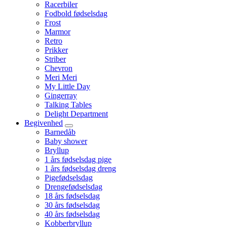
Racerbiler
Fodbold fødselsdag
Frost
Marmor
Retro
Prikker
Striber
Chevron
Meri Meri
My Little Day
Gingerray
Talking Tables
Delight Department
Begivenhed
Barnedåb
Baby shower
Bryllup
1 års fødselsdag pige
1 års fødselsdag dreng
Pigefødselsdag
Drengefødselsdag
18 års fødselsdag
30 års fødselsdag
40 års fødselsdag
Kobberbryllup