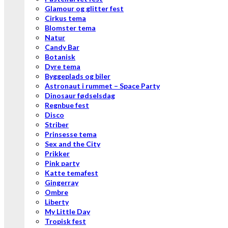
Glamour og glitter fest
Cirkus tema
Blomster tema
Natur
Candy Bar
Botanisk
Dyre tema
Byggeplads og biler
Astronaut i rummet – Space Party
Dinosaur fødselsdag
Regnbue fest
Disco
Striber
Prinsesse tema
Sex and the City
Prikker
Pink party
Katte temafest
Gingerray
Ombre
Liberty
My Little Day
Tropisk fest