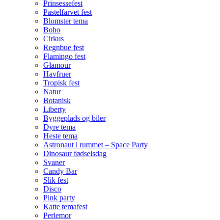
Prinsessefest
Pastelfarvet fest
Blomster tema
Boho
Cirkus
Regnbue fest
Flamingo fest
Glamour
Havfruer
Tropisk fest
Natur
Botanisk
Liberty
Byggeplads og biler
Dyre tema
Heste tema
Astronaut i rummet – Space Party
Dinosaur fødselsdag
Svaner
Candy Bar
Slik fest
Disco
Pink party
Katte temafest
Perlemor