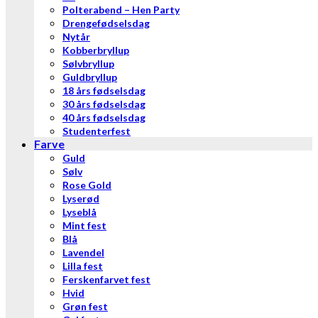
Polterabend – Hen Party
Drengefødselsdag
Nytår
Kobberbryllup
Sølvbryllup
Guldbryllup
18 års fødselsdag
30 års fødselsdag
40 års fødselsdag
Studenterfest
Farve
Guld
Sølv
Rose Gold
Lyserød
Lyseblå
Mint fest
Blå
Lavendel
Lilla fest
Ferskenfarvet fest
Hvid
Grøn fest