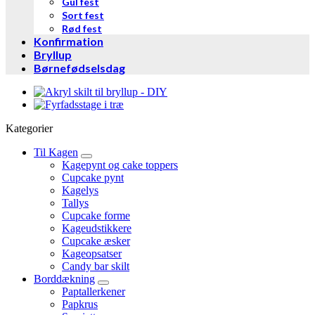
Gul fest
Sort fest
Rød fest
Konfirmation
Bryllup
Børnefødselsdag
Kategorier
Til Kagen
Kagepynt og cake toppers
Cupcake pynt
Kagelys
Tallys
Cupcake forme
Kageudstikkere
Cupcake æsker
Kageopsatser
Candy bar skilt
Borddækning
Paptallerkener
Papkrus