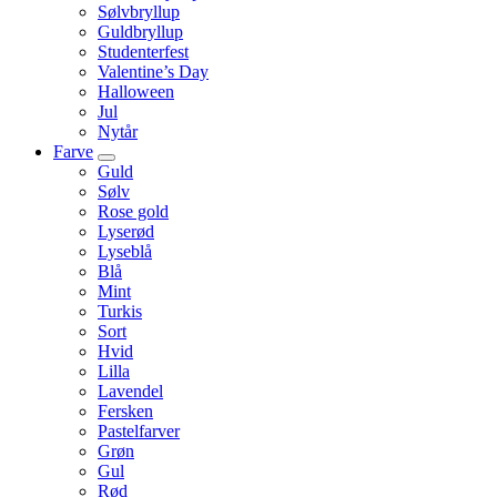
Sølvbryllup
Guldbryllup
Studenterfest
Valentine’s Day
Halloween
Jul
Nytår
Farve
Guld
Sølv
Rose gold
Lyserød
Lyseblå
Blå
Mint
Turkis
Sort
Hvid
Lilla
Lavendel
Fersken
Pastelfarver
Grøn
Gul
Rød