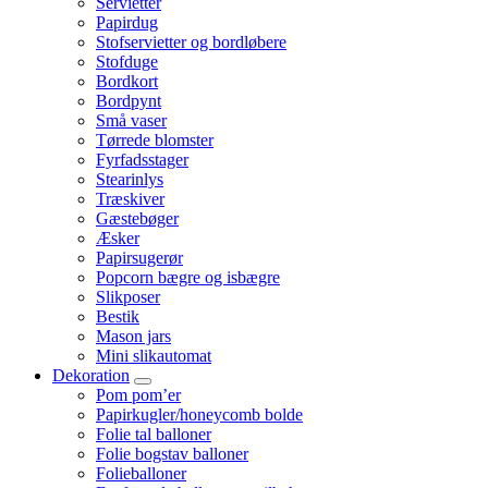
Servietter
Papirdug
Stofservietter og bordløbere
Stofduge
Bordkort
Bordpynt
Små vaser
Tørrede blomster
Fyrfadsstager
Stearinlys
Træskiver
Gæstebøger
Æsker
Papirsugerør
Popcorn bægre og isbægre
Slikposer
Bestik
Mason jars
Mini slikautomat
Dekoration
Pom pom’er
Papirkugler/honeycomb bolde
Folie tal balloner
Folie bogstav balloner
Folieballoner