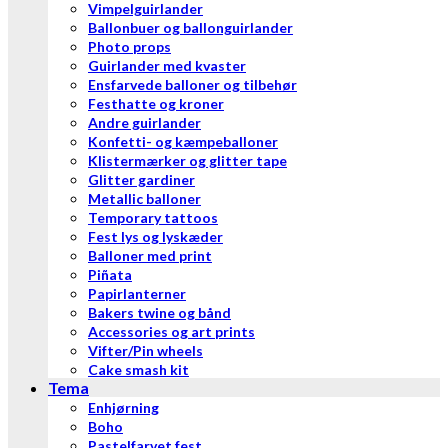
Vimpelguirlander
Ballonbuer og ballonguirlander
Photo props
Guirlander med kvaster
Ensfarvede balloner og tilbehør
Festhatte og kroner
Andre guirlander
Konfetti- og kæmpeballoner
Klistermærker og glitter tape
Glitter gardiner
Metallic balloner
Temporary tattoos
Fest lys og lyskæder
Balloner med print
Piñata
Papirlanterner
Bakers twine og bånd
Accessories og art prints
Vifter/Pin wheels
Cake smash kit
Tema
Enhjørning
Boho
Pastelfarvet fest