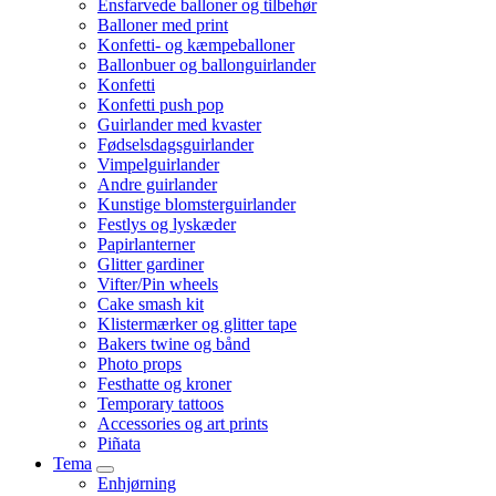
Ensfarvede balloner og tilbehør
Balloner med print
Konfetti- og kæmpeballoner
Ballonbuer og ballonguirlander
Konfetti
Konfetti push pop
Guirlander med kvaster
Fødselsdagsguirlander
Vimpelguirlander
Andre guirlander
Kunstige blomsterguirlander
Festlys og lyskæder
Papirlanterner
Glitter gardiner
Vifter/Pin wheels
Cake smash kit
Klistermærker og glitter tape
Bakers twine og bånd
Photo props
Festhatte og kroner
Temporary tattoos
Accessories og art prints
Piñata
Tema
Enhjørning