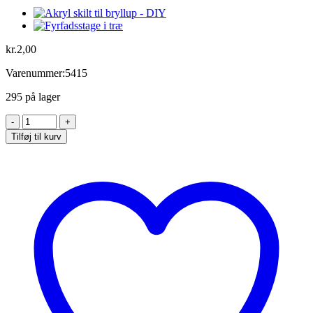
kr.
2,00
Varenummer:5415
295 på lager
Bordkort
med
Tilføj til kurv
guld
hjerte
-
pr.
stk.
antal