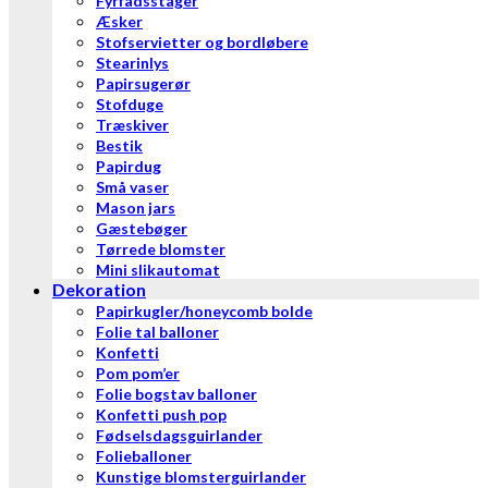
Fyrfadsstager
Æsker
Stofservietter og bordløbere
Stearinlys
Papirsugerør
Stofduge
Træskiver
Bestik
Papirdug
Små vaser
Mason jars
Gæstebøger
Tørrede blomster
Mini slikautomat
Dekoration
Papirkugler/honeycomb bolde
Folie tal balloner
Konfetti
Pom pom’er
Folie bogstav balloner
Konfetti push pop
Fødselsdagsguirlander
Folieballoner
Kunstige blomsterguirlander