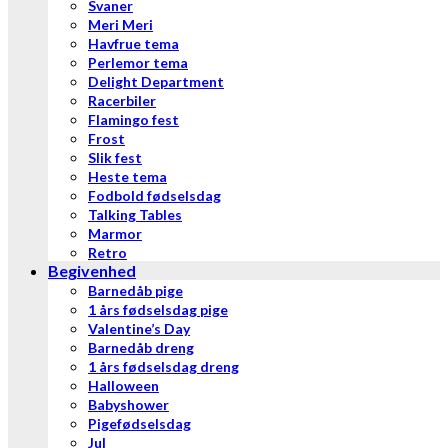
Svaner
Meri Meri
Havfrue tema
Perlemor tema
Delight Department
Racerbiler
Flamingo fest
Frost
Slik fest
Heste tema
Fodbold fødselsdag
Talking Tables
Marmor
Retro
Begivenhed
Barnedåb pige
1 års fødselsdag pige
Valentine’s Day
Barnedåb dreng
1 års fødselsdag dreng
Halloween
Babyshower
Pigefødselsdag
Jul