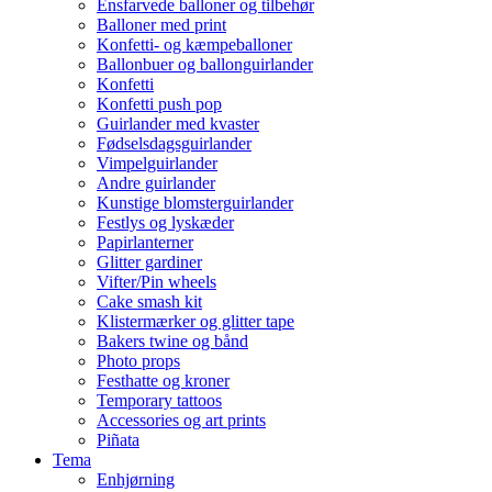
Ensfarvede balloner og tilbehør
Balloner med print
Konfetti- og kæmpeballoner
Ballonbuer og ballonguirlander
Konfetti
Konfetti push pop
Guirlander med kvaster
Fødselsdagsguirlander
Vimpelguirlander
Andre guirlander
Kunstige blomsterguirlander
Festlys og lyskæder
Papirlanterner
Glitter gardiner
Vifter/Pin wheels
Cake smash kit
Klistermærker og glitter tape
Bakers twine og bånd
Photo props
Festhatte og kroner
Temporary tattoos
Accessories og art prints
Piñata
Tema
Enhjørning