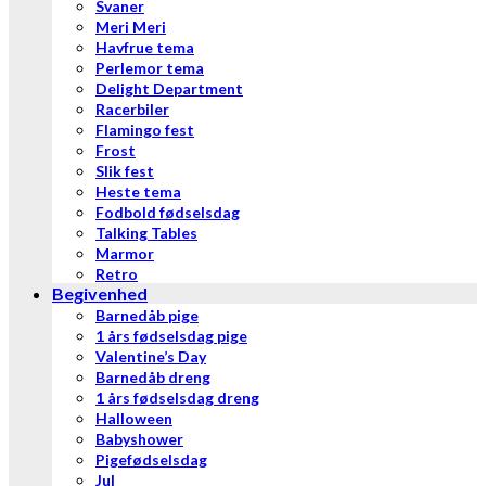
Svaner
Meri Meri
Havfrue tema
Perlemor tema
Delight Department
Racerbiler
Flamingo fest
Frost
Slik fest
Heste tema
Fodbold fødselsdag
Talking Tables
Marmor
Retro
Begivenhed
Barnedåb pige
1 års fødselsdag pige
Valentine’s Day
Barnedåb dreng
1 års fødselsdag dreng
Halloween
Babyshower
Pigefødselsdag
Jul