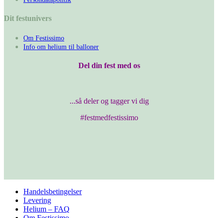
Dit festunivers
Om Festissimo
Info om helium til balloner
Del din fest med os
...så deler og tagger vi dig
#festmedfestissimo
Handelsbetingelser
Levering
Helium – FAQ
Om Festissimo