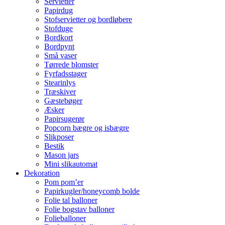
Servietter
Papirdug
Stofservietter og bordløbere
Stofduge
Bordkort
Bordpynt
Små vaser
Tørrede blomster
Fyrfadsstager
Stearinlys
Træskiver
Gæstebøger
Æsker
Papirsugerør
Popcorn bægre og isbægre
Slikposer
Bestik
Mason jars
Mini slikautomat
Dekoration
Pom pom’er
Papirkugler/honeycomb bolde
Folie tal balloner
Folie bogstav balloner
Folieballoner