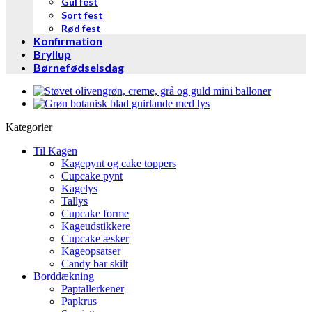
Gul fest
Sort fest
Rød fest
Konfirmation
Bryllup
Børnefødselsdag
Kategorier
Til Kagen
Kagepynt og cake toppers
Cupcake pynt
Kagelys
Tallys
Cupcake forme
Kageudstikkere
Cupcake æsker
Kageopsatser
Candy bar skilt
Borddækning
Paptallerkener
Papkrus