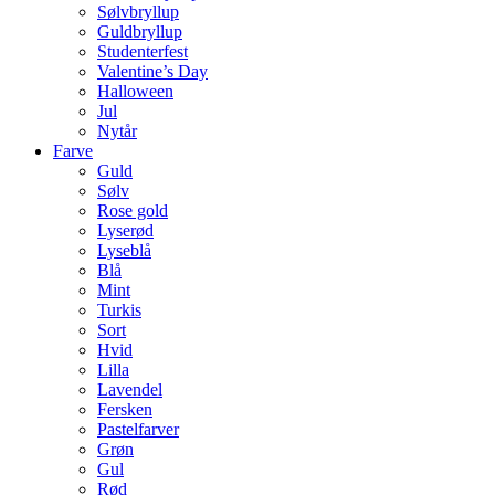
Sølvbryllup
Guldbryllup
Studenterfest
Valentine’s Day
Halloween
Jul
Nytår
Farve
Guld
Sølv
Rose gold
Lyserød
Lyseblå
Blå
Mint
Turkis
Sort
Hvid
Lilla
Lavendel
Fersken
Pastelfarver
Grøn
Gul
Rød