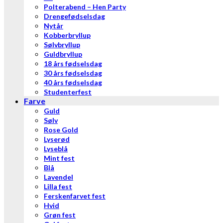
Polterabend – Hen Party
Drengefødselsdag
Nytår
Kobberbryllup
Sølvbryllup
Guldbryllup
18 års fødselsdag
30 års fødselsdag
40 års fødselsdag
Studenterfest
Farve
Guld
Sølv
Rose Gold
Lyserød
Lyseblå
Mint fest
Blå
Lavendel
Lilla fest
Ferskenfarvet fest
Hvid
Grøn fest