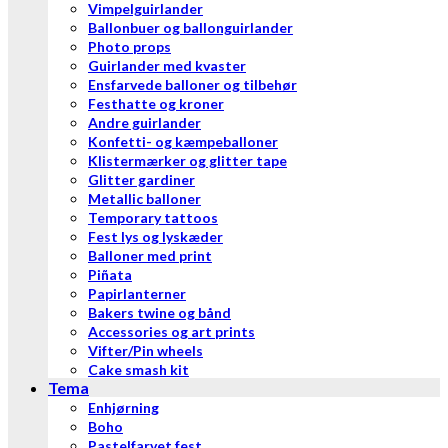
Vimpelguirlander
Ballonbuer og ballonguirlander
Photo props
Guirlander med kvaster
Ensfarvede balloner og tilbehør
Festhatte og kroner
Andre guirlander
Konfetti- og kæmpeballoner
Klistermærker og glitter tape
Glitter gardiner
Metallic balloner
Temporary tattoos
Fest lys og lyskæder
Balloner med print
Piñata
Papirlanterner
Bakers twine og bånd
Accessories og art prints
Vifter/Pin wheels
Cake smash kit
Tema
Enhjørning
Boho
Pastelfarvet fest