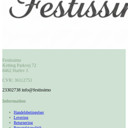
Festissimo
Ketting Parkvej 72
8462 Harlev J.
CVR: 36112751
23302738
info@festissimo
Information
Handelsbetingelser
Levering
Returnering
Persondatapolitik