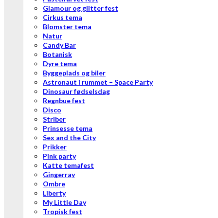
Glamour og glitter fest
Cirkus tema
Blomster tema
Natur
Candy Bar
Botanisk
Dyre tema
Byggeplads og biler
Astronaut i rummet – Space Party
Dinosaur fødselsdag
Regnbue fest
Disco
Striber
Prinsesse tema
Sex and the City
Prikker
Pink party
Katte temafest
Gingerray
Ombre
Liberty
My Little Day
Tropisk fest