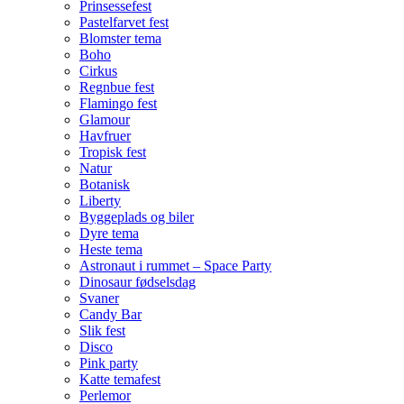
Prinsessefest
Pastelfarvet fest
Blomster tema
Boho
Cirkus
Regnbue fest
Flamingo fest
Glamour
Havfruer
Tropisk fest
Natur
Botanisk
Liberty
Byggeplads og biler
Dyre tema
Heste tema
Astronaut i rummet – Space Party
Dinosaur fødselsdag
Svaner
Candy Bar
Slik fest
Disco
Pink party
Katte temafest
Perlemor