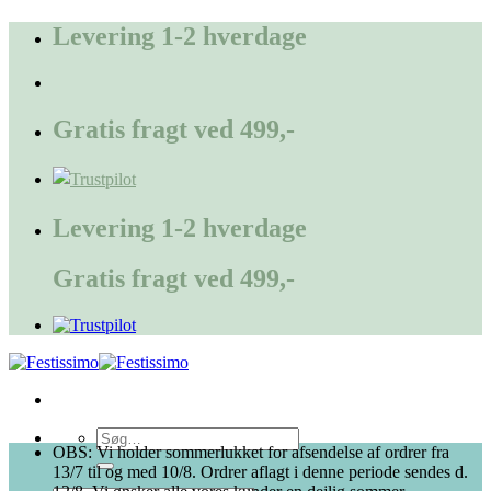
Fortsæt
Levering 1-2 hverdage
til
indhold
Gratis fragt ved 499,-
Levering 1-2 hverdage
Gratis fragt ved 499,-
Søg
OBS: Vi holder sommerlukket for afsendelse af ordrer fra
efter:
13/7 til og med 10/8. Ordrer aflagt i denne periode sendes d.