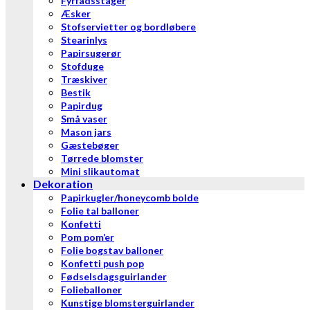
Fyrfadsstager
Æsker
Stofservietter og bordløbere
Stearinlys
Papirsugerør
Stofduge
Træskiver
Bestik
Papirdug
Små vaser
Mason jars
Gæstebøger
Tørrede blomster
Mini slikautomat
Dekoration
Papirkugler/honeycomb bolde
Folie tal balloner
Konfetti
Pom pom’er
Folie bogstav balloner
Konfetti push pop
Fødselsdagsguirlander
Folieballoner
Kunstige blomsterguirlander