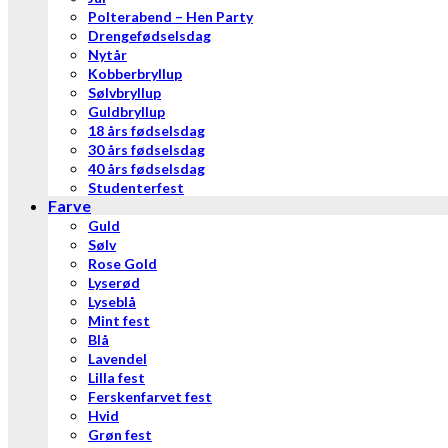
Polterabend – Hen Party
Drengefødselsdag
Nytår
Kobberbryllup
Sølvbryllup
Guldbryllup
18 års fødselsdag
30 års fødselsdag
40 års fødselsdag
Studenterfest
Farve
Guld
Sølv
Rose Gold
Lyserød
Lyseblå
Mint fest
Blå
Lavendel
Lilla fest
Ferskenfarvet fest
Hvid
Grøn fest