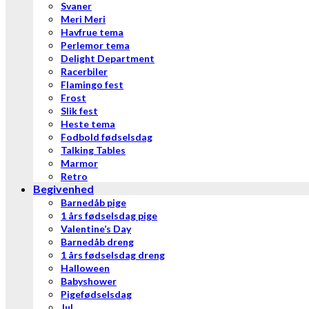
Svaner
Meri Meri
Havfrue tema
Perlemor tema
Delight Department
Racerbiler
Flamingo fest
Frost
Slik fest
Heste tema
Fodbold fødselsdag
Talking Tables
Marmor
Retro
Begivenhed
Barnedåb pige
1 års fødselsdag pige
Valentine’s Day
Barnedåb dreng
1 års fødselsdag dreng
Halloween
Babyshower
Pigefødselsdag
Jul