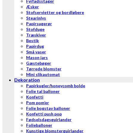
Fyrfadsstager
Æsker
Stofservietter og bordløbere
Stearinlys
Papirsugerør
Stofduge
Træskiver
Bestik
Papirdug
Små vaser
Mason jars
Gæstebøger
Tørrede blomster
Mini slikautomat
Dekoration
Papirkugler/honeycomb bolde
Folie tal balloner
Konfetti
Pom pom’er
Folie bogstav balloner
Konfetti push pop
Fødselsdagsguirlander
Folieballoner
Kunstige blomsterguirlander