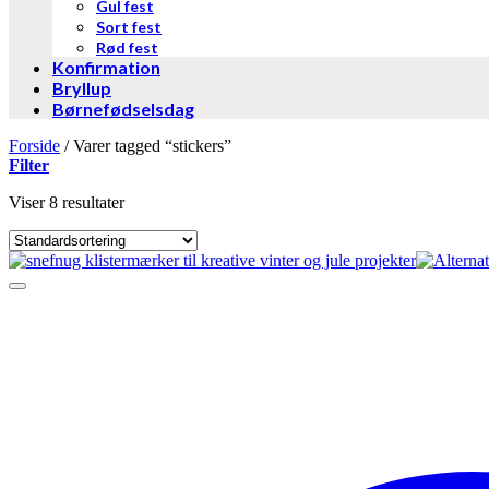
Gul fest
Sort fest
Rød fest
Konfirmation
Bryllup
Børnefødselsdag
Forside
/
Varer tagged “stickers”
Filter
Viser 8 resultater