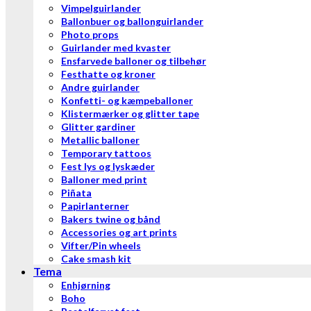
Vimpelguirlander
Ballonbuer og ballonguirlander
Photo props
Guirlander med kvaster
Ensfarvede balloner og tilbehør
Festhatte og kroner
Andre guirlander
Konfetti- og kæmpeballoner
Klistermærker og glitter tape
Glitter gardiner
Metallic balloner
Temporary tattoos
Fest lys og lyskæder
Balloner med print
Piñata
Papirlanterner
Bakers twine og bånd
Accessories og art prints
Vifter/Pin wheels
Cake smash kit
Tema
Enhjørning
Boho