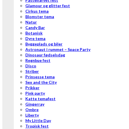
Pastelfarvet fest
Glamour og glitter fest
Cirkus tema
Blomster tema
Natur
Candy Bar
Botanisk
Dyre tema
Byggeplads og biler
Astronaut i rummet – Space Party
Dinosaur fødselsdag
Regnbue fest
Disco
Striber
Prinsesse tema
Sex and the City
Prikker
Pink party
Katte temafest
Gingerray
Ombre
Liberty
My Little Day
Tropisk fest