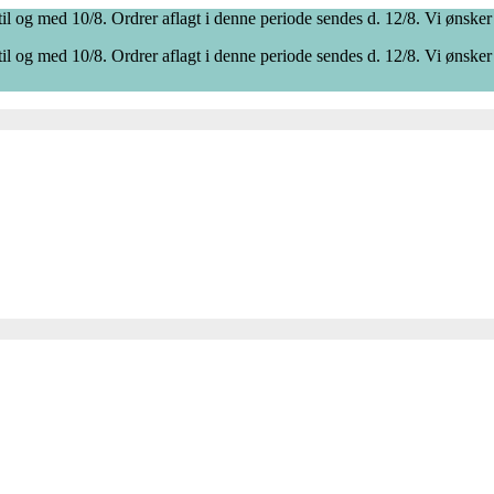
il og med 10/8. Ordrer aflagt i denne periode sendes d. 12/8. Vi ønsker
il og med 10/8. Ordrer aflagt i denne periode sendes d. 12/8. Vi ønsker