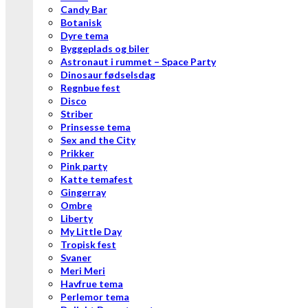
Candy Bar
Botanisk
Dyre tema
Byggeplads og biler
Astronaut i rummet – Space Party
Dinosaur fødselsdag
Regnbue fest
Disco
Striber
Prinsesse tema
Sex and the City
Prikker
Pink party
Katte temafest
Gingerray
Ombre
Liberty
My Little Day
Tropisk fest
Svaner
Meri Meri
Havfrue tema
Perlemor tema