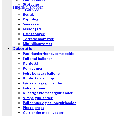
Stofduge
Tilbage til shoppen
Træskiver
Bestik
Papirdug
Små vaser
Mason jars
Gæstebøger
Tørrede blomster
Mini slikautomat
Dekoration
Papirkugler/honeycomb bolde
Folie tal balloner
Konfetti
Pom pom’er
Folie bogstav balloner
Konfetti push pop
Fødselsdagsguirlander
Folieballoner
Kunstige blomsterguirlander
Vimpelguirlander
Ballonbuer og ballonguirlander
Photo props
Guirlander med kvaster