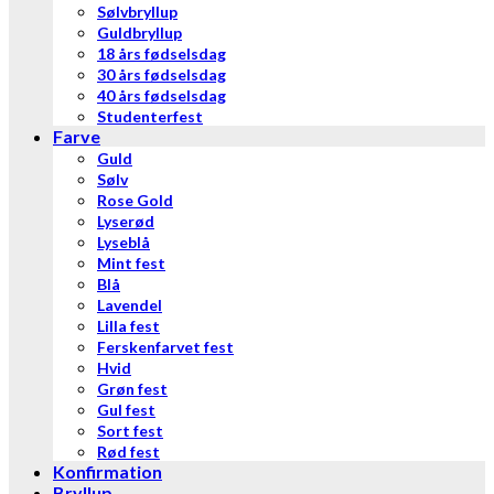
Sølvbryllup
Guldbryllup
18 års fødselsdag
30 års fødselsdag
40 års fødselsdag
Studenterfest
Farve
Guld
Sølv
Rose Gold
Lyserød
Lyseblå
Mint fest
Blå
Lavendel
Lilla fest
Ferskenfarvet fest
Hvid
Grøn fest
Gul fest
Sort fest
Rød fest
Konfirmation
Bryllup