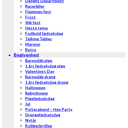
Delight Department
Racerbiler
Flamingo fest
Frost
Slik fest
Heste tema
Fodbold fødselsdag
Talking Tables
Marmor
Retro
Begivenhed
Barnedåb pige
1 års fødselsdag pige
Valentine’s Day
Barnedåb dreng
1 års fødselsdag dreng
Halloween
Babyshower
Pigefødselsdag
Jul
Polterabend – Hen Party
Drengefødselsdag
Nytår
Kobberbryllup