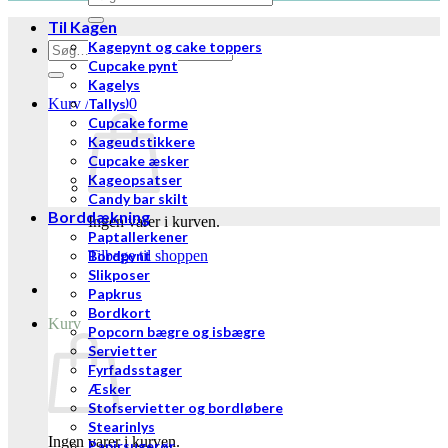
efter:
Til Kagen
Kagepynt og cake toppers
Søg
efter:
Cupcake pynt
Kagelys
Kurv /
Tallys
kr.
0,00
Cupcake forme
Kageudstikkere
Cupcake æsker
Kageopsatser
Candy bar skilt
Borddækning
Ingen varer i kurven.
Paptallerkener
Tilbage til shoppen
Bordpynt
Slikposer
Papkrus
Bordkort
Kurv
Popcorn bægre og isbægre
Servietter
Fyrfadsstager
Æsker
Stofservietter og bordløbere
Stearinlys
Ingen varer i kurven.
Papirsugerør