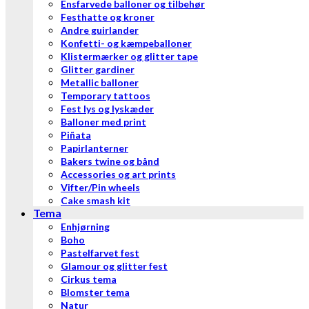
Ensfarvede balloner og tilbehør
Festhatte og kroner
Andre guirlander
Konfetti- og kæmpeballoner
Klistermærker og glitter tape
Glitter gardiner
Metallic balloner
Temporary tattoos
Fest lys og lyskæder
Balloner med print
Piñata
Papirlanterner
Bakers twine og bånd
Accessories og art prints
Vifter/Pin wheels
Cake smash kit
Tema
Enhjørning
Boho
Pastelfarvet fest
Glamour og glitter fest
Cirkus tema
Blomster tema
Natur