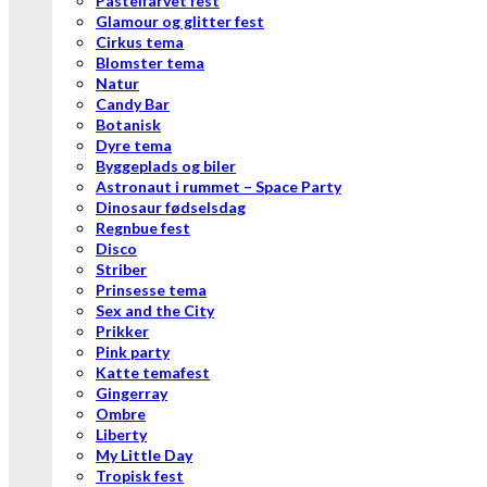
Pastelfarvet fest
Glamour og glitter fest
Cirkus tema
Blomster tema
Natur
Candy Bar
Botanisk
Dyre tema
Byggeplads og biler
Astronaut i rummet – Space Party
Dinosaur fødselsdag
Regnbue fest
Disco
Striber
Prinsesse tema
Sex and the City
Prikker
Pink party
Katte temafest
Gingerray
Ombre
Liberty
My Little Day
Tropisk fest