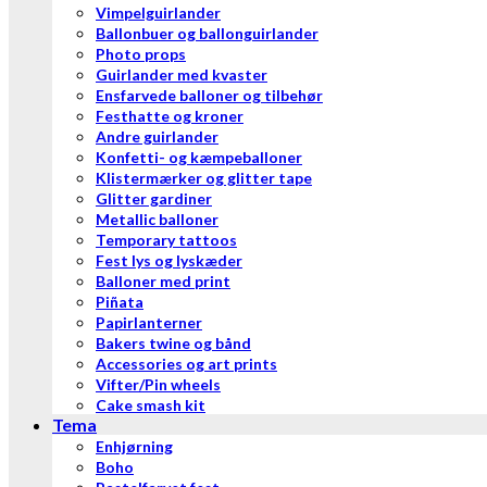
Vimpelguirlander
Ballonbuer og ballonguirlander
Photo props
Guirlander med kvaster
Ensfarvede balloner og tilbehør
Festhatte og kroner
Andre guirlander
Konfetti- og kæmpeballoner
Klistermærker og glitter tape
Glitter gardiner
Metallic balloner
Temporary tattoos
Fest lys og lyskæder
Balloner med print
Piñata
Papirlanterner
Bakers twine og bånd
Accessories og art prints
Vifter/Pin wheels
Cake smash kit
Tema
Enhjørning
Boho