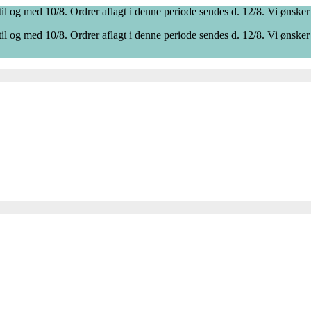
il og med 10/8. Ordrer aflagt i denne periode sendes d. 12/8. Vi ønsker
il og med 10/8. Ordrer aflagt i denne periode sendes d. 12/8. Vi ønsker