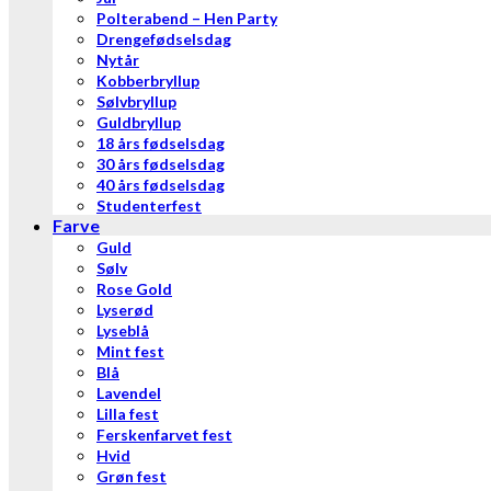
Polterabend – Hen Party
Drengefødselsdag
Nytår
Kobberbryllup
Sølvbryllup
Guldbryllup
18 års fødselsdag
30 års fødselsdag
40 års fødselsdag
Studenterfest
Farve
Guld
Sølv
Rose Gold
Lyserød
Lyseblå
Mint fest
Blå
Lavendel
Lilla fest
Ferskenfarvet fest
Hvid
Grøn fest