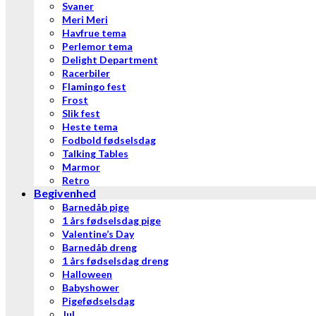
Svaner
Meri Meri
Havfrue tema
Perlemor tema
Delight Department
Racerbiler
Flamingo fest
Frost
Slik fest
Heste tema
Fodbold fødselsdag
Talking Tables
Marmor
Retro
Begivenhed
Barnedåb pige
1 års fødselsdag pige
Valentine’s Day
Barnedåb dreng
1 års fødselsdag dreng
Halloween
Babyshower
Pigefødselsdag
Jul