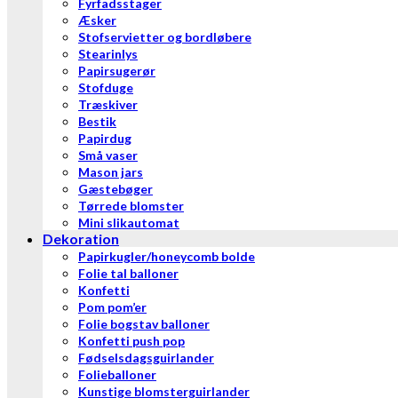
Fyrfadsstager
Æsker
Stofservietter og bordløbere
Stearinlys
Papirsugerør
Stofduge
Træskiver
Bestik
Papirdug
Små vaser
Mason jars
Gæstebøger
Tørrede blomster
Mini slikautomat
Dekoration
Papirkugler/honeycomb bolde
Folie tal balloner
Konfetti
Pom pom’er
Folie bogstav balloner
Konfetti push pop
Fødselsdagsguirlander
Folieballoner
Kunstige blomsterguirlander