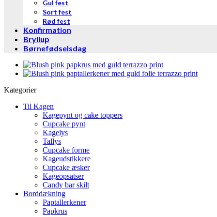
Gul fest
Sort fest
Rød fest
Konfirmation
Bryllup
Børnefødselsdag
Kategorier
Til Kagen
Kagepynt og cake toppers
Cupcake pynt
Kagelys
Tallys
Cupcake forme
Kageudstikkere
Cupcake æsker
Kageopsatser
Candy bar skilt
Borddækning
Paptallerkener
Papkrus