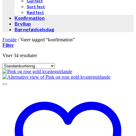
Gul fest
Sort fest
Rød fest
Konfirmation
Bryllup
Børnefødselsdag
Forside
/
Varer tagged “konfirmation”
Filter
Viser 34 resultater