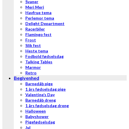
Svaner
Meri Meri
Havfrue tema
Perlemor tema
Delight Department
Racerbiler
Flamingo fest
Frost
Slik fest
Heste tema
Fodbold fødselsdag
Talking Tables
Marmor
Retro
Begivenhed
Barnedåb pige
1 års fødselsdag pige
Valentine’s Day
Barnedåb dreng
1 års fødselsdag dreng
Halloween
Babyshower
Pigefødselsdag
Jul