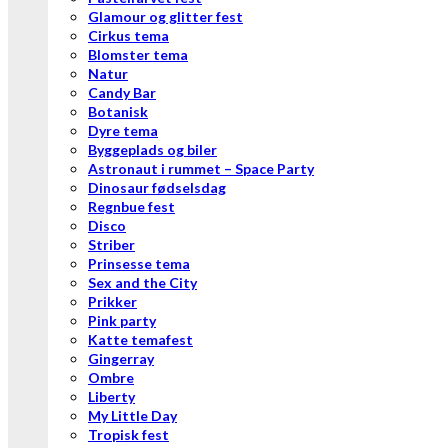
Glamour og glitter fest
Cirkus tema
Blomster tema
Natur
Candy Bar
Botanisk
Dyre tema
Byggeplads og biler
Astronaut i rummet – Space Party
Dinosaur fødselsdag
Regnbue fest
Disco
Striber
Prinsesse tema
Sex and the City
Prikker
Pink party
Katte temafest
Gingerray
Ombre
Liberty
My Little Day
Tropisk fest