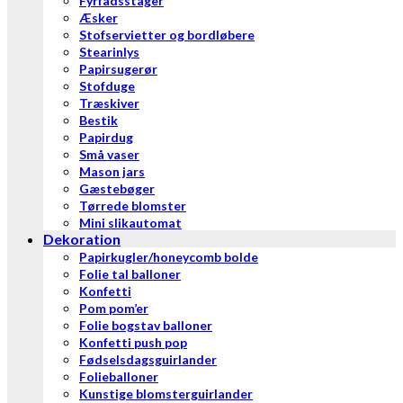
Fyrfadsstager
Æsker
Stofservietter og bordløbere
Stearinlys
Papirsugerør
Stofduge
Træskiver
Bestik
Papirdug
Små vaser
Mason jars
Gæstebøger
Tørrede blomster
Mini slikautomat
Dekoration
Papirkugler/honeycomb bolde
Folie tal balloner
Konfetti
Pom pom’er
Folie bogstav balloner
Konfetti push pop
Fødselsdagsguirlander
Folieballoner
Kunstige blomsterguirlander