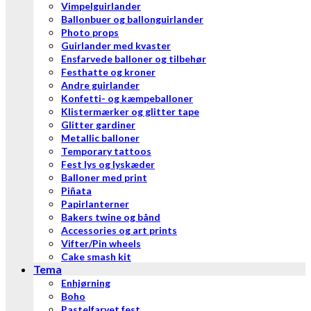
Vimpelguirlander
Ballonbuer og ballonguirlander
Photo props
Guirlander med kvaster
Ensfarvede balloner og tilbehør
Festhatte og kroner
Andre guirlander
Konfetti- og kæmpeballoner
Klistermærker og glitter tape
Glitter gardiner
Metallic balloner
Temporary tattoos
Fest lys og lyskæder
Balloner med print
Piñata
Papirlanterner
Bakers twine og bånd
Accessories og art prints
Vifter/Pin wheels
Cake smash kit
Tema
Enhjørning
Boho
Pastelfarvet fest