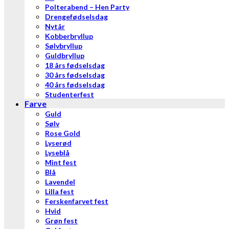
Polterabend – Hen Party
Drengefødselsdag
Nytår
Kobberbryllup
Sølvbryllup
Guldbryllup
18 års fødselsdag
30 års fødselsdag
40 års fødselsdag
Studenterfest
Farve
Guld
Sølv
Rose Gold
Lyserød
Lyseblå
Mint fest
Blå
Lavendel
Lilla fest
Ferskenfarvet fest
Hvid
Grøn fest