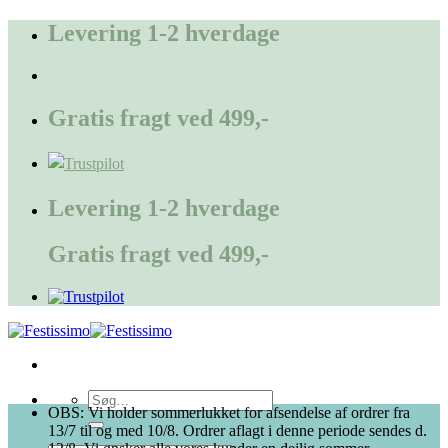
Fortsæt
Levering 1-2 hverdage
til
indhold
Gratis fragt ved 499,-
Levering 1-2 hverdage
Gratis fragt ved 499,-
Søg
OBS: Vi holder sommerlukket for afsendelse af ordrer fra
efter:
13/7 til og med 10/8. Ordrer aflagt i denne periode sendes d.