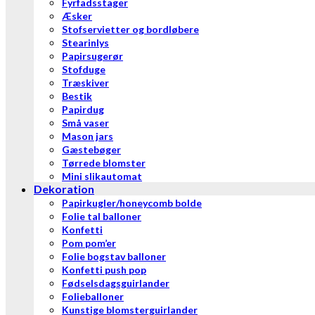
Fyrfadsstager
Æsker
Stofservietter og bordløbere
Stearinlys
Papirsugerør
Stofduge
Træskiver
Bestik
Papirdug
Små vaser
Mason jars
Gæstebøger
Tørrede blomster
Mini slikautomat
Dekoration
Papirkugler/honeycomb bolde
Folie tal balloner
Konfetti
Pom pom’er
Folie bogstav balloner
Konfetti push pop
Fødselsdagsguirlander
Folieballoner
Kunstige blomsterguirlander