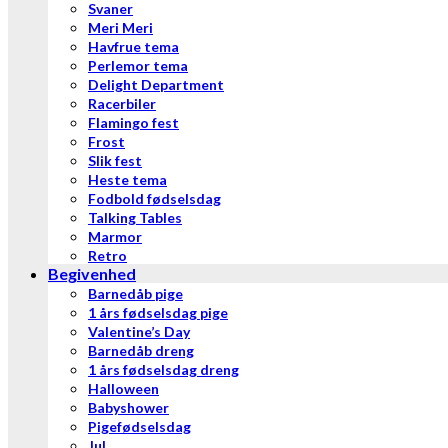
Svaner
Meri Meri
Havfrue tema
Perlemor tema
Delight Department
Racerbiler
Flamingo fest
Frost
Slik fest
Heste tema
Fodbold fødselsdag
Talking Tables
Marmor
Retro
Begivenhed
Barnedåb pige
1 års fødselsdag pige
Valentine’s Day
Barnedåb dreng
1 års fødselsdag dreng
Halloween
Babyshower
Pigefødselsdag
Jul