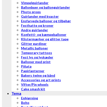
Vimpelguirlander
Ballonbuer og ballonguirlander
Photo props
Guirlander med kvaster
Ensfarvede balloner og tilbehør
Festhatte og kroner
Andre guirlander
Konfetti- og kæmpeballoner
Klistermærker og glitter tape
Glitter gardiner
Metallic balloner
Temporary tattoos
Fest lys og lyskæder
Balloner med print
Piñata
Papirlanterner
Bakers twine og bånd
Accessories og art prints
Vifter/Pin wheels
Cake smash kit
Tema
Enhjørning
Boho