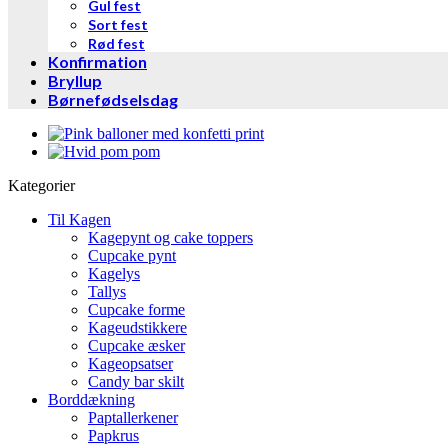
Gul fest
Sort fest
Rød fest
Konfirmation
Bryllup
Børnefødselsdag
Kategorier
Til Kagen
Kagepynt og cake toppers
Cupcake pynt
Kagelys
Tallys
Cupcake forme
Kageudstikkere
Cupcake æsker
Kageopsatser
Candy bar skilt
Borddækning
Paptallerkener
Papkrus