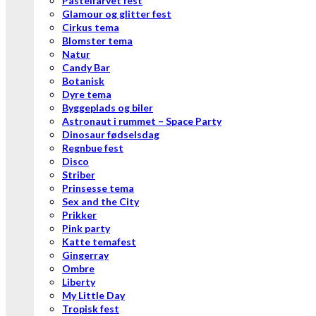
Pastelfarvet fest
Glamour og glitter fest
Cirkus tema
Blomster tema
Natur
Candy Bar
Botanisk
Dyre tema
Byggeplads og biler
Astronaut i rummet – Space Party
Dinosaur fødselsdag
Regnbue fest
Disco
Striber
Prinsesse tema
Sex and the City
Prikker
Pink party
Katte temafest
Gingerray
Ombre
Liberty
My Little Day
Tropisk fest