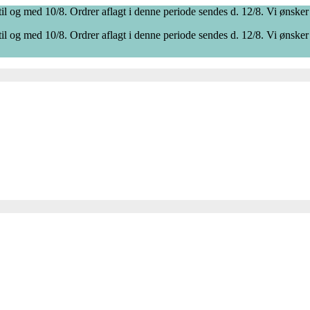
il og med 10/8. Ordrer aflagt i denne periode sendes d. 12/8. Vi ønsker
il og med 10/8. Ordrer aflagt i denne periode sendes d. 12/8. Vi ønsker