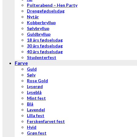
Polterabend – Hen Party
Drengefødselsdag
Nytår
Kobberbryllup
Sølvbryllup
Guldbryllup
18 års fødselsdag
30 års fødselsdag
40 års fødselsdag
Studenterfest
Farve
Guld
Sølv
Rose Gold
Lyserød
Lyseblå
Mint fest
Blå
Lavendel
Lilla fest
Ferskenfarvet fest
Hvid
Grøn fest