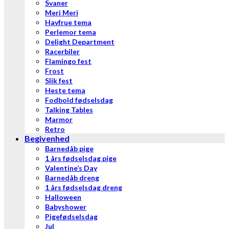
Svaner
Meri Meri
Havfrue tema
Perlemor tema
Delight Department
Racerbiler
Flamingo fest
Frost
Slik fest
Heste tema
Fodbold fødselsdag
Talking Tables
Marmor
Retro
Begivenhed
Barnedåb pige
1 års fødselsdag pige
Valentine’s Day
Barnedåb dreng
1 års fødselsdag dreng
Halloween
Babyshower
Pigefødselsdag
Jul