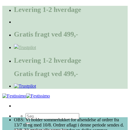
Fortsæt
Levering 1-2 hverdage
til
indhold
Gratis fragt ved 499,-
Levering 1-2 hverdage
Gratis fragt ved 499,-
Søg
OBS: Vi holder sommerlukket for afsendelse af ordrer fra
efter:
13/7 til og med 10/8. Ordrer aflagt i denne periode sendes d.