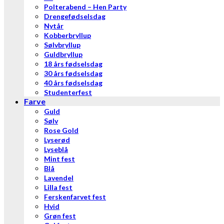
Polterabend – Hen Party
Drengefødselsdag
Nytår
Kobberbryllup
Sølvbryllup
Guldbryllup
18 års fødselsdag
30 års fødselsdag
40 års fødselsdag
Studenterfest
Farve
Guld
Sølv
Rose Gold
Lyserød
Lyseblå
Mint fest
Blå
Lavendel
Lilla fest
Ferskenfarvet fest
Hvid
Grøn fest