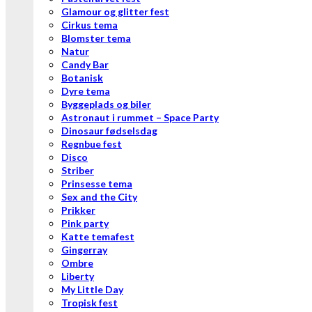
Glamour og glitter fest
Cirkus tema
Blomster tema
Natur
Candy Bar
Botanisk
Dyre tema
Byggeplads og biler
Astronaut i rummet – Space Party
Dinosaur fødselsdag
Regnbue fest
Disco
Striber
Prinsesse tema
Sex and the City
Prikker
Pink party
Katte temafest
Gingerray
Ombre
Liberty
My Little Day
Tropisk fest