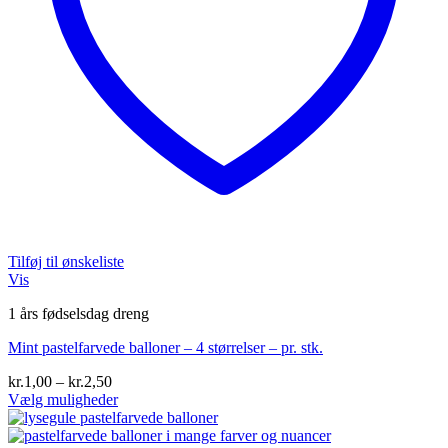
Tilføj til ønskeliste
Vis
1 års fødselsdag dreng
Mint pastelfarvede balloner – 4 størrelser – pr. stk.
Prisinterval:
kr.
1,00
–
kr.
2,50
kr.1,00
Vælg muligheder
Dette
til
vare
kr.2,50