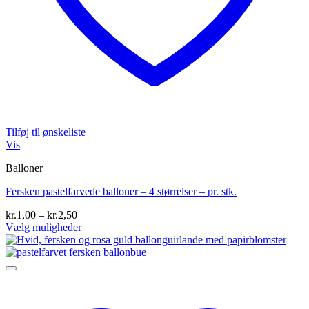
Tilføj til ønskeliste
Vis
Balloner
Fersken pastelfarvede balloner – 4 størrelser – pr. stk.
Prisinterval:
kr.
1,00
–
kr.
2,50
kr.1,00
Vælg muligheder
Dette
til
vare
kr.2,50
har
flere
varianter.
Mulighederne