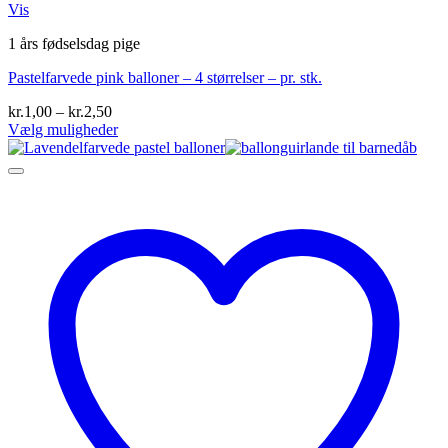
Vis
1 års fødselsdag pige
Pastelfarvede pink balloner – 4 størrelser – pr. stk.
Prisinterval:
kr.
1,00
–
kr.
2,50
kr.1,00
Vælg muligheder
Dette
til
vare
kr.2,50
har
flere
varianter.
Mulighederne
kan
vælges
på
varesiden