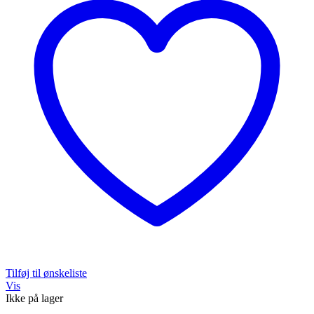
kan
vælges
på
varesiden
Tilføj til ønskeliste
Vis
Ikke på lager