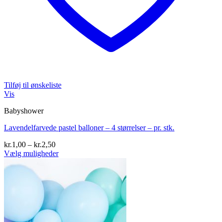
Tilføj til ønskeliste
Vis
Babyshower
Lavendelfarvede pastel balloner – 4 størrelser – pr. stk.
Prisinterval:
kr.
1,00
–
kr.
2,50
kr.1,00
Vælg muligheder
Dette
til
vare
kr.2,50
har
flere
varianter.
Mulighederne
kan