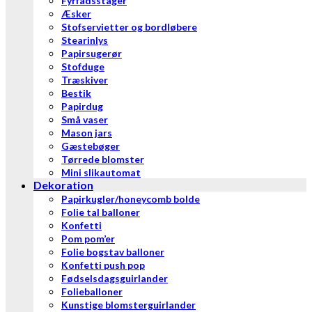
Fyrfadsstager
Æsker
Stofservietter og bordløbere
Stearinlys
Papirsugerør
Stofduge
Træskiver
Bestik
Papirdug
Små vaser
Mason jars
Gæstebøger
Tørrede blomster
Mini slikautomat
Dekoration
Papirkugler/honeycomb bolde
Folie tal balloner
Konfetti
Pom pom’er
Folie bogstav balloner
Konfetti push pop
Fødselsdagsguirlander
Folieballoner
Kunstige blomsterguirlander