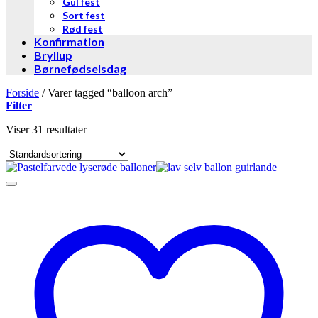
Gul fest
Sort fest
Rød fest
Konfirmation
Bryllup
Børnefødselsdag
Forside
/
Varer tagged “balloon arch”
Filter
Viser 31 resultater