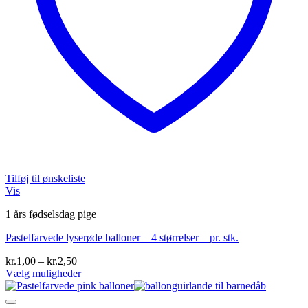
Tilføj til ønskeliste
Vis
1 års fødselsdag pige
Pastelfarvede lyserøde balloner – 4 størrelser – pr. stk.
Prisinterval:
kr.
1,00
–
kr.
2,50
kr.1,00
Vælg muligheder
Dette
til
vare
kr.2,50