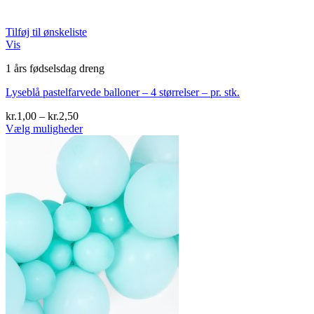
Tilføj til ønskeliste
Vis
1 års fødselsdag dreng
Lyseblå pastelfarvede balloner – 4 størrelser – pr. stk.
Prisinterval:
kr.
1,00
–
kr.
2,50
kr.1,00
Vælg muligheder
Dette
til
vare
kr.2,50
har
flere
varianter.
Mulighederne
kan
vælges
på
varesiden