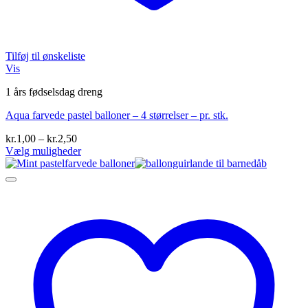
Tilføj til ønskeliste
Vis
1 års fødselsdag dreng
Aqua farvede pastel balloner – 4 størrelser – pr. stk.
Prisinterval:
kr.
1,00
–
kr.
2,50
kr.1,00
Vælg muligheder
Dette
til
vare
kr.2,50
har
flere
varianter.
Mulighederne
kan
vælges
på
varesiden