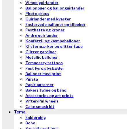
Vimpelguirlander
Ballonbuer og ballonguirlander
Photo props
Guirlander med kvaster
Ensfarvede balloner og tilbehør
Festhatte og kroner
Andre guirlander
Konfetti- og kæmpeballoner
Klistermærker og glitter tape
Glitter gardiner
Metallic balloner
Temporary tattoos
Fest lys og lyskæder
Balloner med print
Piñata
Papirlanterner
Bakers twine og bånd
Accessories og art prints
Vifter/Pin wheels
Cake smash kit
Tema
Enhjørning
Boho
Pastelfarvet fest