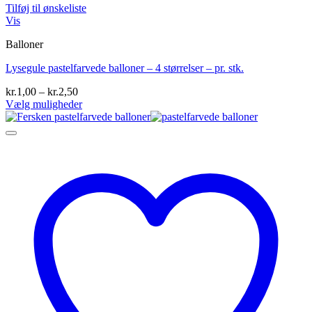
Tilføj til ønskeliste
Vis
Balloner
Lysegule pastelfarvede balloner – 4 størrelser – pr. stk.
Prisinterval:
kr.
1,00
–
kr.
2,50
kr.1,00
Vælg muligheder
Dette
til
vare
kr.2,50
har
flere
varianter.
Mulighederne
kan
vælges
på
varesiden