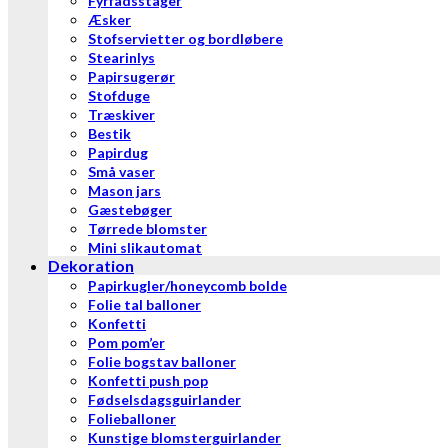
Fyrfadsstager
Æsker
Stofservietter og bordløbere
Stearinlys
Papirsugerør
Stofduge
Træskiver
Bestik
Papirdug
Små vaser
Mason jars
Gæstebøger
Tørrede blomster
Mini slikautomat
Dekoration
Papirkugler/honeycomb bolde
Folie tal balloner
Konfetti
Pom pom’er
Folie bogstav balloner
Konfetti push pop
Fødselsdagsguirlander
Folieballoner
Kunstige blomsterguirlander