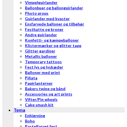
Vimpelguirlander
Ballonbuer og ballonguirlander
Photo props
Guirlander med kvaster
Ensfarvede balloner og tilbehør
Festhatte og kroner
Andre guirlander
Konfetti- og kæmpeballoner
Klistermærker og glitter tape
Glitter gardiner
Metallic balloner
Temporary tattoos
Fest lys og lyskæder
Balloner med print
Piñata
Papirlanterner
Bakers twine og bånd
Accessories og art prints
Vifter/Pin wheels
Cake smash kit
Tema
Enhjørning
Boho
Pastelfarvet fest