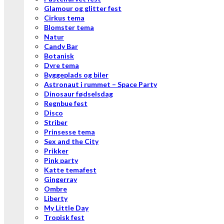
Glamour og glitter fest
Cirkus tema
Blomster tema
Natur
Candy Bar
Botanisk
Dyre tema
Byggeplads og biler
Astronaut i rummet – Space Party
Dinosaur fødselsdag
Regnbue fest
Disco
Striber
Prinsesse tema
Sex and the City
Prikker
Pink party
Katte temafest
Gingerray
Ombre
Liberty
My Little Day
Tropisk fest