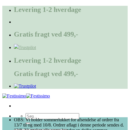
Fortsæt
Levering 1-2 hverdage
til
indhold
Gratis fragt ved 499,-
Levering 1-2 hverdage
Gratis fragt ved 499,-
Søg
OBS: Vi holder sommerlukket for afsendelse af ordrer fra
efter:
13/7 til og med 10/8. Ordrer aflagt i denne periode sendes d.