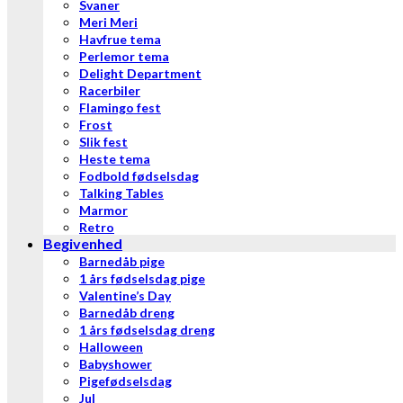
Svaner
Meri Meri
Havfrue tema
Perlemor tema
Delight Department
Racerbiler
Flamingo fest
Frost
Slik fest
Heste tema
Fodbold fødselsdag
Talking Tables
Marmor
Retro
Begivenhed
Barnedåb pige
1 års fødselsdag pige
Valentine’s Day
Barnedåb dreng
1 års fødselsdag dreng
Halloween
Babyshower
Pigefødselsdag
Jul