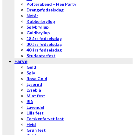
Polterabend – Hen Party
Drengefødselsdag
Nytår
Kobberbryllup
Sølvbryllup
Guldbryllup
18 års fødselsdag
30 års fødselsdag
40 års fødselsdag
Studenterfest
Farve
Guld
Sølv
Rose Gold
Lyserød
Lyseblå
Mint fest
Blå
Lavendel
Lilla fest
Ferskenfarvet fest
Hvid
Grøn fest