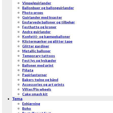
Vimpelguirlander
Ballonbuer og ballonguirlander
Photo props
Guirlander med kvaster
Ensfarvede balloner og tilbehør
Festhatte og kroner
Andre guirlander
Konfetti- og kæmpeballoner
Klistermærker og glitter tape
Glitter gardiner
Metallic balloner
Temporary tattoos
Fest lys og lyskæder
Balloner med print
Piñata
Papirlanterner
Bakers twine og bånd
Accessories og art prints
Vifter/Pin wheels
Cake smash kit
Tema
Enhjørning
Boho