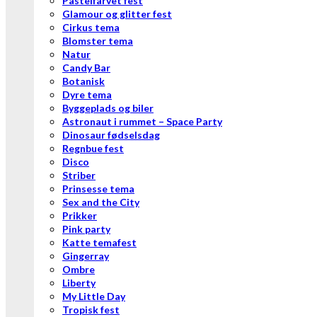
Pastelfarvet fest
Glamour og glitter fest
Cirkus tema
Blomster tema
Natur
Candy Bar
Botanisk
Dyre tema
Byggeplads og biler
Astronaut i rummet – Space Party
Dinosaur fødselsdag
Regnbue fest
Disco
Striber
Prinsesse tema
Sex and the City
Prikker
Pink party
Katte temafest
Gingerray
Ombre
Liberty
My Little Day
Tropisk fest