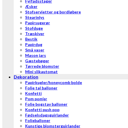
Fyrfadsstager
Æsker
Stofservietter og bordløbere
Stearinlys
Papirsugerør
Stofduge
Træskiver
Bestik
Papirdug
Små vaser
Mason jars
Gæstebøger
Tørrede blomster
Mini slikautomat
Dekoration
Papirkugler/honeycomb bolde
Folie tal balloner
Konfetti
Pom pom’er
Folie bogstav balloner
Konfetti push pop
Fødselsdagsguirlander
Folieballoner
Kunstige blomsterguirlander