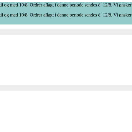
il og med 10/8. Ordrer aflagt i denne periode sendes d. 12/8. Vi ønsker
il og med 10/8. Ordrer aflagt i denne periode sendes d. 12/8. Vi ønsker