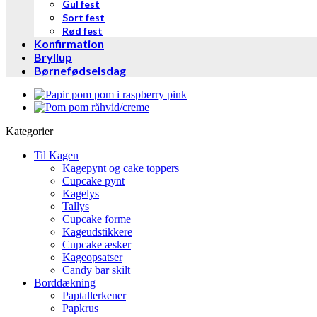
Gul fest
Sort fest
Rød fest
Konfirmation
Bryllup
Børnefødselsdag
Kategorier
Til Kagen
Kagepynt og cake toppers
Cupcake pynt
Kagelys
Tallys
Cupcake forme
Kageudstikkere
Cupcake æsker
Kageopsatser
Candy bar skilt
Borddækning
Paptallerkener
Papkrus