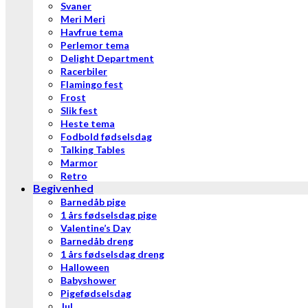
Svaner
Meri Meri
Havfrue tema
Perlemor tema
Delight Department
Racerbiler
Flamingo fest
Frost
Slik fest
Heste tema
Fodbold fødselsdag
Talking Tables
Marmor
Retro
Begivenhed
Barnedåb pige
1 års fødselsdag pige
Valentine’s Day
Barnedåb dreng
1 års fødselsdag dreng
Halloween
Babyshower
Pigefødselsdag
Jul