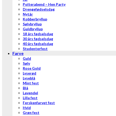
Polterabend – Hen Party
Drengefødselsdag
Nytår
Kobberbryllup
Sølvbryllup
Guldbryllup
18 års fødselsdag
30 års fødselsdag
40 års fødselsdag
Studenterfest
Farve
Guld
Sølv
Rose Gold
Lyserød
Lyseblå
Mint fest
Blå
Lavendel
Lilla fest
Ferskenfarvet fest
Hvid
Grøn fest