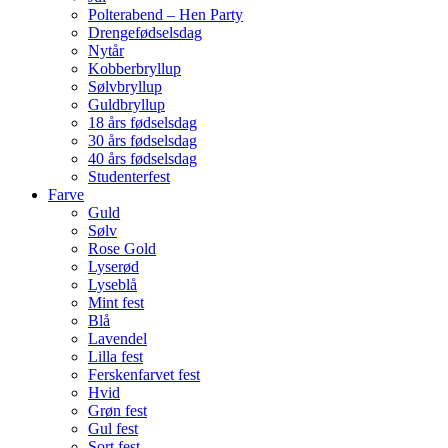
Polterabend – Hen Party
Drengefødselsdag
Nytår
Kobberbryllup
Sølvbryllup
Guldbryllup
18 års fødselsdag
30 års fødselsdag
40 års fødselsdag
Studenterfest
Farve
Guld
Sølv
Rose Gold
Lyserød
Lyseblå
Mint fest
Blå
Lavendel
Lilla fest
Ferskenfarvet fest
Hvid
Grøn fest
Gul fest
Sort fest