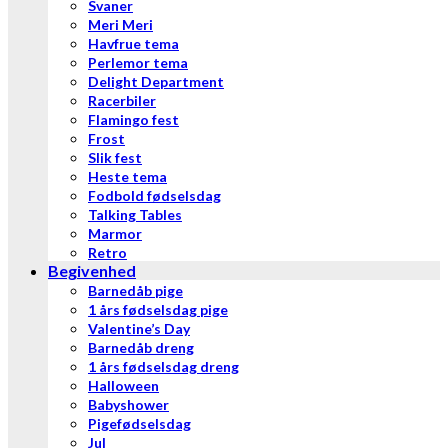
Svaner
Meri Meri
Havfrue tema
Perlemor tema
Delight Department
Racerbiler
Flamingo fest
Frost
Slik fest
Heste tema
Fodbold fødselsdag
Talking Tables
Marmor
Retro
Begivenhed
Barnedåb pige
1 års fødselsdag pige
Valentine’s Day
Barnedåb dreng
1 års fødselsdag dreng
Halloween
Babyshower
Pigefødselsdag
Jul