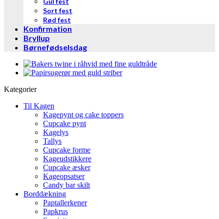
Gul fest
Sort fest
Rød fest
Konfirmation
Bryllup
Børnefødselsdag
Kategorier
Til Kagen
Kagepynt og cake toppers
Cupcake pynt
Kagelys
Tallys
Cupcake forme
Kageudstikkere
Cupcake æsker
Kageopsatser
Candy bar skilt
Borddækning
Paptallerkener
Papkrus