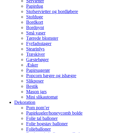
Servietter
Papirdug
Stofservietter og bordløbere
Stofduge
Bordkort
Bordpynt
Små vaser
Tørrede blomster
Fyrfadsstager
Stearinlys
Træskiver
Gæstebøger
Æsker
Papirsugerør
Popcorn bægre og isbægre
Slikposer
Bestik
Mason jars
Mini slikautomat
Dekoration
Pom pom’er
Papirkugler/honeycomb bolde
Folie tal balloner
Folie bogstav balloner
Folieballoner