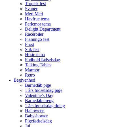
Tropisk fest
Svaner
Meri Meri
Havfrue tema
Perlemor tema
Delight Department
Racerbiler
Flamingo fest
Frost
Slik fest
Heste tema
Fodbold fødselsdag
Talking Tables
Marmor
Retro
Begivenhed
Barnedåb pige
1 års fødselsdag pige
Valentine’s Day
Barnedåb dreng
1 års fødselsdag dreng
Halloween
Babyshower
Pigefødselsdag
Jul