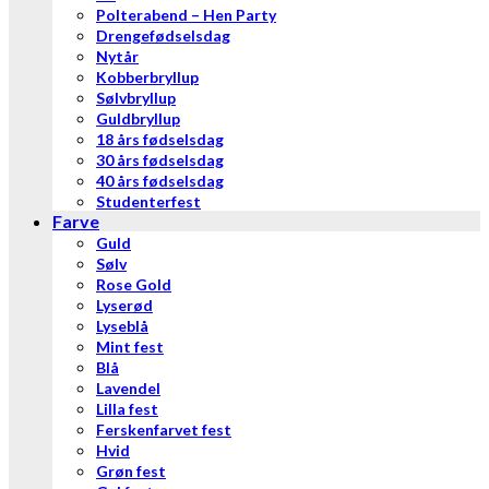
Polterabend – Hen Party
Drengefødselsdag
Nytår
Kobberbryllup
Sølvbryllup
Guldbryllup
18 års fødselsdag
30 års fødselsdag
40 års fødselsdag
Studenterfest
Farve
Guld
Sølv
Rose Gold
Lyserød
Lyseblå
Mint fest
Blå
Lavendel
Lilla fest
Ferskenfarvet fest
Hvid
Grøn fest