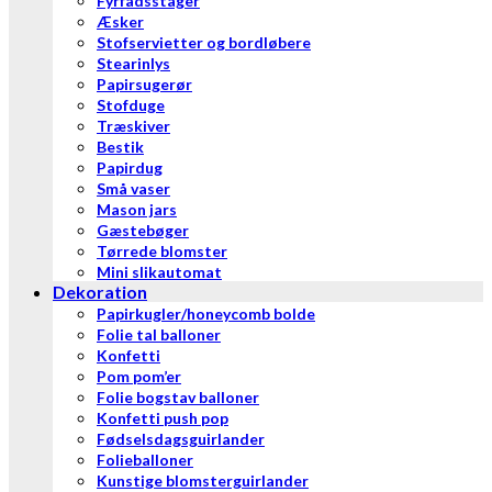
Fyrfadsstager
Æsker
Stofservietter og bordløbere
Stearinlys
Papirsugerør
Stofduge
Træskiver
Bestik
Papirdug
Små vaser
Mason jars
Gæstebøger
Tørrede blomster
Mini slikautomat
Dekoration
Papirkugler/honeycomb bolde
Folie tal balloner
Konfetti
Pom pom’er
Folie bogstav balloner
Konfetti push pop
Fødselsdagsguirlander
Folieballoner
Kunstige blomsterguirlander