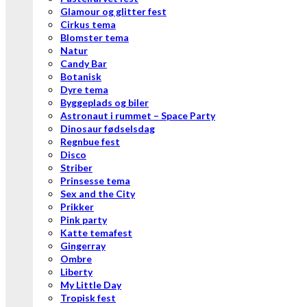
Glamour og glitter fest
Cirkus tema
Blomster tema
Natur
Candy Bar
Botanisk
Dyre tema
Byggeplads og biler
Astronaut i rummet – Space Party
Dinosaur fødselsdag
Regnbue fest
Disco
Striber
Prinsesse tema
Sex and the City
Prikker
Pink party
Katte temafest
Gingerray
Ombre
Liberty
My Little Day
Tropisk fest