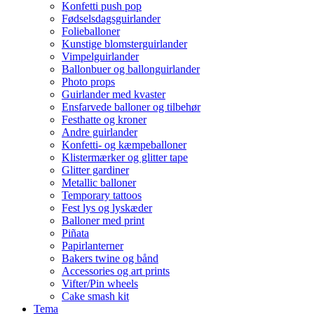
Konfetti push pop
Fødselsdagsguirlander
Folieballoner
Kunstige blomsterguirlander
Vimpelguirlander
Ballonbuer og ballonguirlander
Photo props
Guirlander med kvaster
Ensfarvede balloner og tilbehør
Festhatte og kroner
Andre guirlander
Konfetti- og kæmpeballoner
Klistermærker og glitter tape
Glitter gardiner
Metallic balloner
Temporary tattoos
Fest lys og lyskæder
Balloner med print
Piñata
Papirlanterner
Bakers twine og bånd
Accessories og art prints
Vifter/Pin wheels
Cake smash kit
Tema