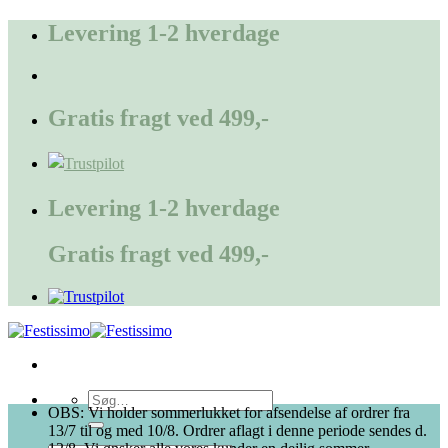
Fortsæt
Levering 1-2 hverdage
til
indhold
Gratis fragt ved 499,-
Levering 1-2 hverdage
Gratis fragt ved 499,-
Søg
OBS: Vi holder sommerlukket for afsendelse af ordrer fra
efter:
13/7 til og med 10/8. Ordrer aflagt i denne periode sendes d.