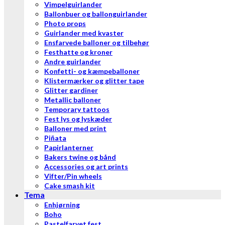
Vimpelguirlander
Ballonbuer og ballonguirlander
Photo props
Guirlander med kvaster
Ensfarvede balloner og tilbehør
Festhatte og kroner
Andre guirlander
Konfetti- og kæmpeballoner
Klistermærker og glitter tape
Glitter gardiner
Metallic balloner
Temporary tattoos
Fest lys og lyskæder
Balloner med print
Piñata
Papirlanterner
Bakers twine og bånd
Accessories og art prints
Vifter/Pin wheels
Cake smash kit
Tema
Enhjørning
Boho
Pastelfarvet fest