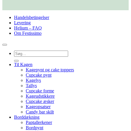
Handelsbetingelser
Levering
Helium – FAQ
Om Festissimo
Søg
efter:
Til Kagen
Kagepynt og cake toppers
Cupcake pynt
Kagelys
Tallys
Cupcake forme
Kageudstikkere
Cupcake æsker
Kageopsatser
Candy bar skilt
Borddækning
Paptallerkener
Bordpynt