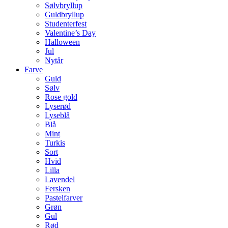
Sølvbryllup
Guldbryllup
Studenterfest
Valentine’s Day
Halloween
Jul
Nytår
Farve
Guld
Sølv
Rose gold
Lyserød
Lyseblå
Blå
Mint
Turkis
Sort
Hvid
Lilla
Lavendel
Fersken
Pastelfarver
Grøn
Gul
Rød