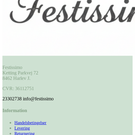
Festissimo
Ketting Parkvej 72
8462 Harlev J.
CVR: 36112751
23302738
info@festissimo
Information
Handelsbetingelser
Levering
Returnering