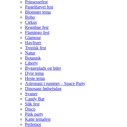
Prinsessefest
Pastelfarvet fest
Blomster tema
Boho
Cirkus
Regnbue fest
Flamingo fest
Glamour
Havfruer
Tropisk fest
Natur
Botanisk
Liberty
Byggeplads og biler
Dyre tema
Heste tema
Astronaut i rummet – Space Party
Dinosaur fødselsdag
Svaner
Candy Bar
Slik fest
Disco
Pink party
Katte temafest
Perlemor