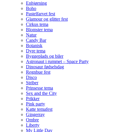
Enhjørning
Boho
Pastelfarvet fest
Glamour og glitter fest
Cirkus tema
Blomster tema
Natur
Candy Bar
Botanisk
Dyre tema
Byggeplads og biler
Astronaut i rummet – Space Party
Dinosaur fødselsdag
Regnbue fest
Disco
Striber
Prinsesse tema
Sex and the City
Prikker
Pink party
Katte temafest
Gingerray
Ombre
Liberty
My Little Day