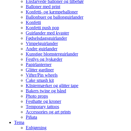
Ensfarvede balloner og tilbehør
Balloner med print
Konfetti- og kæmpeballoner
Ballonbuer og ballonguirlander
Konfetti
Konfetti push pop
Guirlander med kvaster
Fødselsdagsguirlander
Vimpelguirlander
Andre guirlander
Kunstige blomsterguirlander
Festlys og lyskæder
Papirlanterner
Glitter gardiner
Vifter/Pin wheels
Cake smash kit
Klistermærker og glitter tape
Bakers twine og bånd
Photo props
Festhatte og kroner
Temporary tattoos
Accessories og art prints
Piñata
Tema
Enhjørning