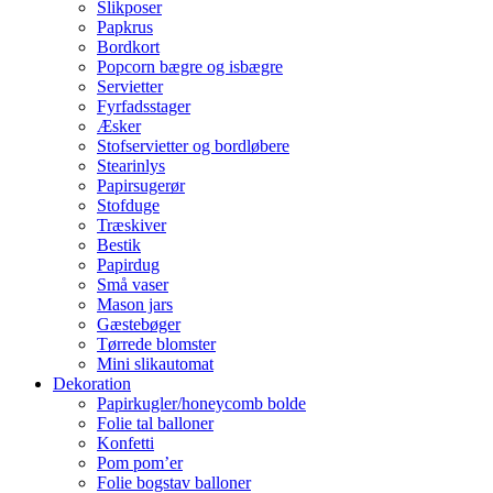
Slikposer
Papkrus
Bordkort
Popcorn bægre og isbægre
Servietter
Fyrfadsstager
Æsker
Stofservietter og bordløbere
Stearinlys
Papirsugerør
Stofduge
Træskiver
Bestik
Papirdug
Små vaser
Mason jars
Gæstebøger
Tørrede blomster
Mini slikautomat
Dekoration
Papirkugler/honeycomb bolde
Folie tal balloner
Konfetti
Pom pom’er
Folie bogstav balloner