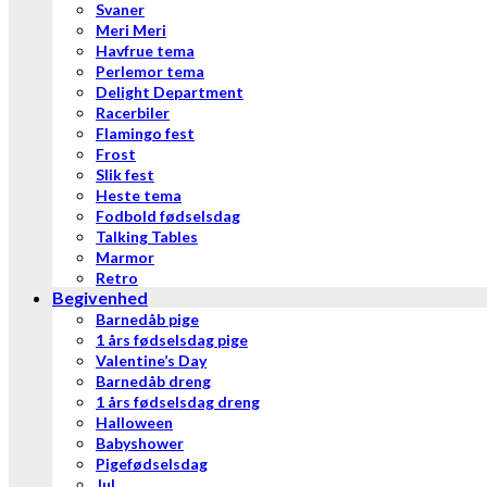
Svaner
Meri Meri
Havfrue tema
Perlemor tema
Delight Department
Racerbiler
Flamingo fest
Frost
Slik fest
Heste tema
Fodbold fødselsdag
Talking Tables
Marmor
Retro
Begivenhed
Barnedåb pige
1 års fødselsdag pige
Valentine’s Day
Barnedåb dreng
1 års fødselsdag dreng
Halloween
Babyshower
Pigefødselsdag
Jul