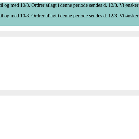
il og med 10/8. Ordrer aflagt i denne periode sendes d. 12/8. Vi ønsker
il og med 10/8. Ordrer aflagt i denne periode sendes d. 12/8. Vi ønsker