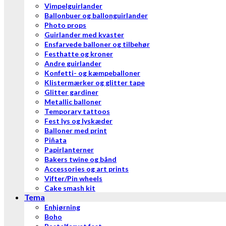
Vimpelguirlander
Ballonbuer og ballonguirlander
Photo props
Guirlander med kvaster
Ensfarvede balloner og tilbehør
Festhatte og kroner
Andre guirlander
Konfetti- og kæmpeballoner
Klistermærker og glitter tape
Glitter gardiner
Metallic balloner
Temporary tattoos
Fest lys og lyskæder
Balloner med print
Piñata
Papirlanterner
Bakers twine og bånd
Accessories og art prints
Vifter/Pin wheels
Cake smash kit
Tema
Enhjørning
Boho