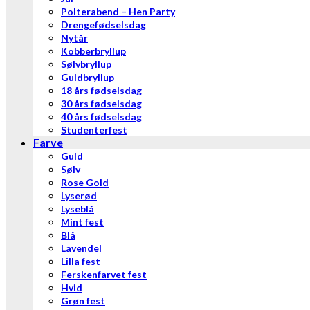
Polterabend – Hen Party
Drengefødselsdag
Nytår
Kobberbryllup
Sølvbryllup
Guldbryllup
18 års fødselsdag
30 års fødselsdag
40 års fødselsdag
Studenterfest
Farve
Guld
Sølv
Rose Gold
Lyserød
Lyseblå
Mint fest
Blå
Lavendel
Lilla fest
Ferskenfarvet fest
Hvid
Grøn fest