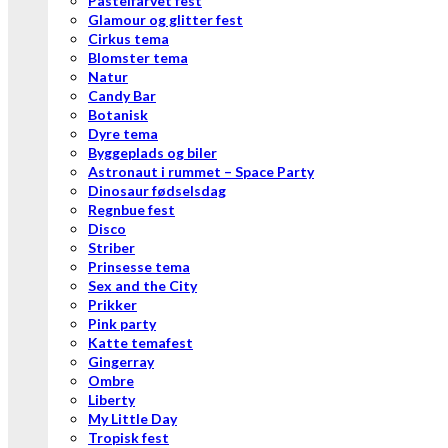
Pastelfarvet fest
Glamour og glitter fest
Cirkus tema
Blomster tema
Natur
Candy Bar
Botanisk
Dyre tema
Byggeplads og biler
Astronaut i rummet – Space Party
Dinosaur fødselsdag
Regnbue fest
Disco
Striber
Prinsesse tema
Sex and the City
Prikker
Pink party
Katte temafest
Gingerray
Ombre
Liberty
My Little Day
Tropisk fest