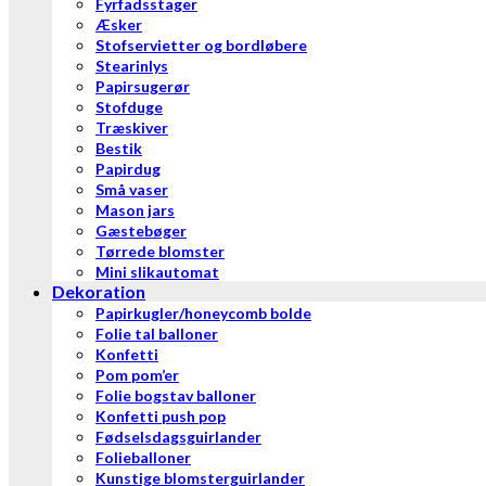
Fyrfadsstager
Æsker
Stofservietter og bordløbere
Stearinlys
Papirsugerør
Stofduge
Træskiver
Bestik
Papirdug
Små vaser
Mason jars
Gæstebøger
Tørrede blomster
Mini slikautomat
Dekoration
Papirkugler/honeycomb bolde
Folie tal balloner
Konfetti
Pom pom’er
Folie bogstav balloner
Konfetti push pop
Fødselsdagsguirlander
Folieballoner
Kunstige blomsterguirlander