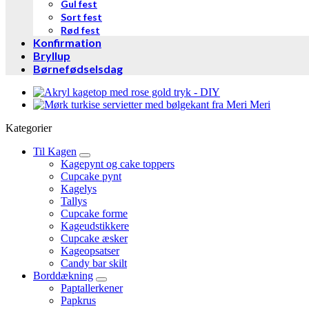
Gul fest
Sort fest
Rød fest
Konfirmation
Bryllup
Børnefødselsdag
Kategorier
Til Kagen
Kagepynt og cake toppers
Cupcake pynt
Kagelys
Tallys
Cupcake forme
Kageudstikkere
Cupcake æsker
Kageopsatser
Candy bar skilt
Borddækning
Paptallerkener
Papkrus