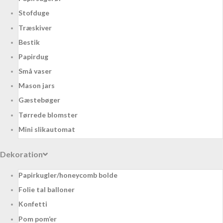
Stofduge
Træskiver
Bestik
Papirdug
Små vaser
Mason jars
Gæstebøger
Tørrede blomster
Mini slikautomat
Dekoration
Papirkugler/honeycomb bolde
Folie tal balloner
Konfetti
Pom pom’er