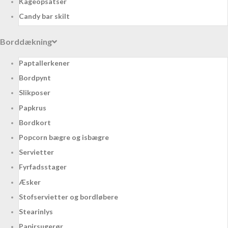
Kageopsatser
Candy bar skilt
Borddækning
Paptallerkener
Bordpynt
Slikposer
Papkrus
Bordkort
Popcorn bægre og isbægre
Servietter
Fyrfadsstager
Æsker
Stofservietter og bordløbere
Stearinlys
Papirsugerør