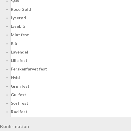
Sølv
Rose Gold
Lyserød
Lyseblå
Mint fest
Blå
Lavendel
Lilla fest
Ferskenfarvet fest
Hvid
Grøn fest
Gul fest
Sort fest
Rød fest
Konfirmation