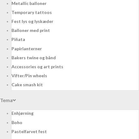
Metallic balloner
Temporary tattoos
Fest lys og lyskæder
Balloner med print
Piñata
Papirlanterner
Bakers twine og bånd
Accessories og art prints
Vifter/Pin wheels
Cake smash kit
Tema
Enhjørning
Boho
Pastelfarvet fest