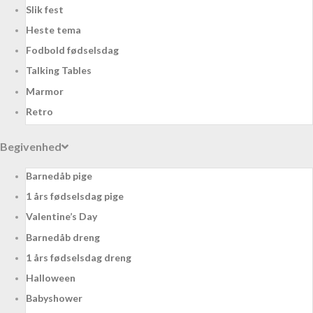
Slik fest
Heste tema
Fodbold fødselsdag
Talking Tables
Marmor
Retro
Begivenhed
Barnedåb pige
1 års fødselsdag pige
Valentine’s Day
Barnedåb dreng
1 års fødselsdag dreng
Halloween
Babyshower