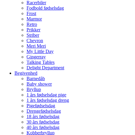
Racerbiler
Fodbold fødselsdag
Frost
Marmor
Retro
Prikker
Striber
Chevron
Meri Meri
My Little Day
Gingerray
Talking Tables
Delight Department
Begivenhed
Barnedåb
Baby shower
Bryllup
1 års fødselsdag pige
1 års fødselsdag dreng
Pigefødselsdag
Drengefødselsdag
18 års fødselsdag
30 års fødselsdag
40 års fødselsdag
Kobberbryllup