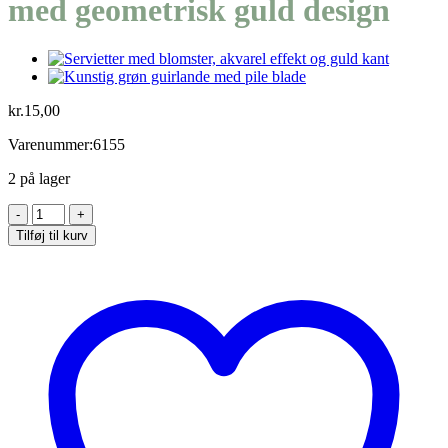
med geometrisk guld design
kr.
15,00
Varenummer:6155
2 på lager
Små
støvede
Tilføj til kurv
grønne
servietter
med
geometrisk
guld
design
antal