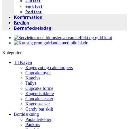
Gul fest
Sort fest
Rød fest
Konfirmation
Bryllup
Børnefødselsdag
Kategorier
Til Kagen
Kagepynt og cake toppers
Cupcake pynt
Kagelys
Tallys
Cupcake forme
Kageudstikkere
Cupcake æsker
Kageopsatser
Candy bar skilt
Borddækning
Paptallerkener
Papkrus