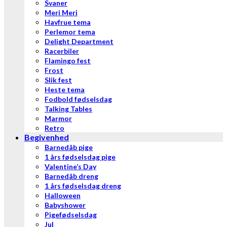
Svaner
Meri Meri
Havfrue tema
Perlemor tema
Delight Department
Racerbiler
Flamingo fest
Frost
Slik fest
Heste tema
Fodbold fødselsdag
Talking Tables
Marmor
Retro
Begivenhed
Barnedåb pige
1 års fødselsdag pige
Valentine’s Day
Barnedåb dreng
1 års fødselsdag dreng
Halloween
Babyshower
Pigefødselsdag
Jul