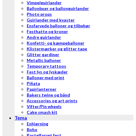
Vimpelguirlander
Ballonbuer og ballonguirlander
Photo props
Guirlander med kvaster
Ensfarvede balloner og tilbehør
Festhatte og kroner
Andre guirlander
Konfetti- og kæmpeballoner
Klistermærker og glitter tape
Glitter gardiner
Metallic balloner
Temporary tattoos
Fest lys og lyskæder
Balloner med print
Piñata
Papirlanterner
Bakers twine og bånd
Accessories og art prints
Vifter/Pin wheels
Cake smash kit
Tema
Enhjørning
Boho
Pastelfarvet fest