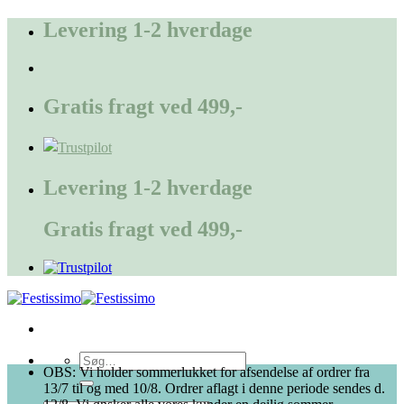
Fortsæt
Levering 1-2 hverdage
til
indhold
Gratis fragt ved 499,-
Levering 1-2 hverdage
Gratis fragt ved 499,-
Søg
OBS: Vi holder sommerlukket for afsendelse af ordrer fra
efter:
13/7 til og med 10/8. Ordrer aflagt i denne periode sendes d.