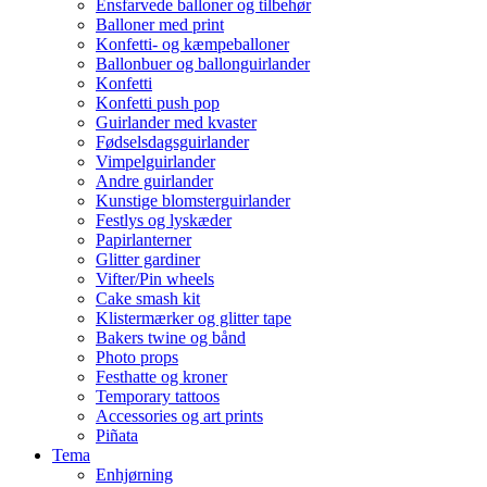
Ensfarvede balloner og tilbehør
Balloner med print
Konfetti- og kæmpeballoner
Ballonbuer og ballonguirlander
Konfetti
Konfetti push pop
Guirlander med kvaster
Fødselsdagsguirlander
Vimpelguirlander
Andre guirlander
Kunstige blomsterguirlander
Festlys og lyskæder
Papirlanterner
Glitter gardiner
Vifter/Pin wheels
Cake smash kit
Klistermærker og glitter tape
Bakers twine og bånd
Photo props
Festhatte og kroner
Temporary tattoos
Accessories og art prints
Piñata
Tema
Enhjørning