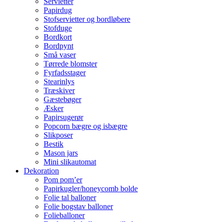
Servietter
Papirdug
Stofservietter og bordløbere
Stofduge
Bordkort
Bordpynt
Små vaser
Tørrede blomster
Fyrfadsstager
Stearinlys
Træskiver
Gæstebøger
Æsker
Papirsugerør
Popcorn bægre og isbægre
Slikposer
Bestik
Mason jars
Mini slikautomat
Dekoration
Pom pom’er
Papirkugler/honeycomb bolde
Folie tal balloner
Folie bogstav balloner
Folieballoner