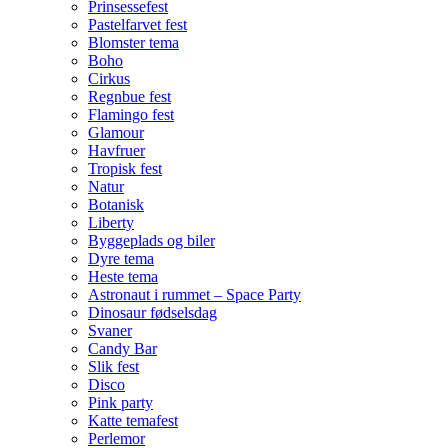
Prinsessefest
Pastelfarvet fest
Blomster tema
Boho
Cirkus
Regnbue fest
Flamingo fest
Glamour
Havfruer
Tropisk fest
Natur
Botanisk
Liberty
Byggeplads og biler
Dyre tema
Heste tema
Astronaut i rummet – Space Party
Dinosaur fødselsdag
Svaner
Candy Bar
Slik fest
Disco
Pink party
Katte temafest
Perlemor