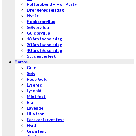
Polterabend – Hen Party
Drengefødselsdag
Nytår
Kobberbryllup
Sølvbryllup
Guldbryllup
18 års fødselsdag
30 års fødselsdag
40 års fødselsdag
Studenterfest
Farve
Guld
Sølv
Rose Gold
Lyserød
Lyseblå
Mint fest
Blå
Lavendel
Lilla fest
Ferskenfarvet fest
Hvid
Grøn fest