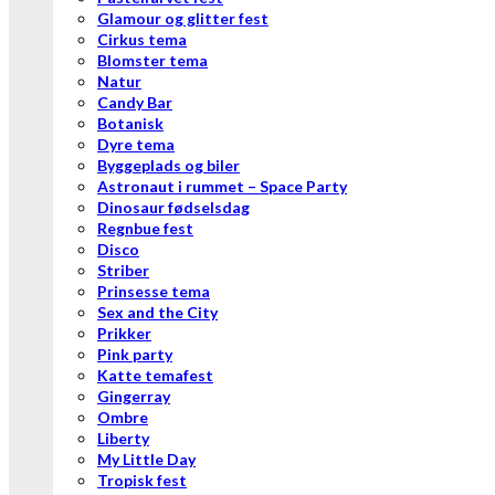
Glamour og glitter fest
Cirkus tema
Blomster tema
Natur
Candy Bar
Botanisk
Dyre tema
Byggeplads og biler
Astronaut i rummet – Space Party
Dinosaur fødselsdag
Regnbue fest
Disco
Striber
Prinsesse tema
Sex and the City
Prikker
Pink party
Katte temafest
Gingerray
Ombre
Liberty
My Little Day
Tropisk fest