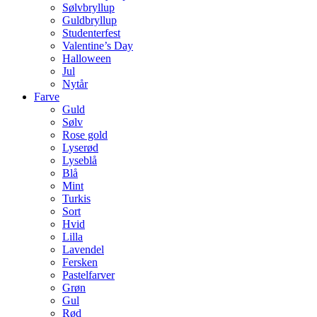
Sølvbryllup
Guldbryllup
Studenterfest
Valentine’s Day
Halloween
Jul
Nytår
Farve
Guld
Sølv
Rose gold
Lyserød
Lyseblå
Blå
Mint
Turkis
Sort
Hvid
Lilla
Lavendel
Fersken
Pastelfarver
Grøn
Gul
Rød