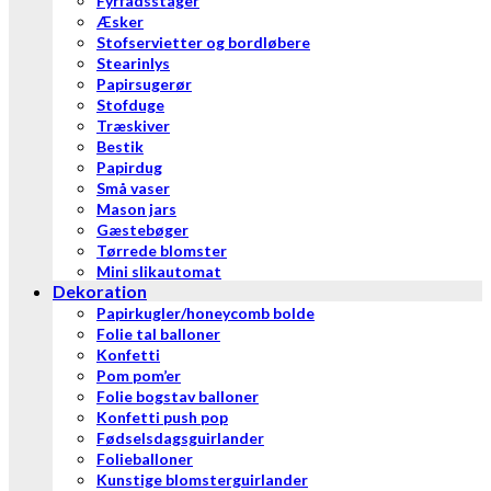
Fyrfadsstager
Æsker
Stofservietter og bordløbere
Stearinlys
Papirsugerør
Stofduge
Træskiver
Bestik
Papirdug
Små vaser
Mason jars
Gæstebøger
Tørrede blomster
Mini slikautomat
Dekoration
Papirkugler/honeycomb bolde
Folie tal balloner
Konfetti
Pom pom’er
Folie bogstav balloner
Konfetti push pop
Fødselsdagsguirlander
Folieballoner
Kunstige blomsterguirlander