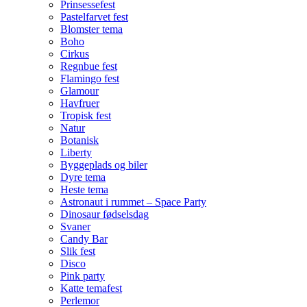
Prinsessefest
Pastelfarvet fest
Blomster tema
Boho
Cirkus
Regnbue fest
Flamingo fest
Glamour
Havfruer
Tropisk fest
Natur
Botanisk
Liberty
Byggeplads og biler
Dyre tema
Heste tema
Astronaut i rummet – Space Party
Dinosaur fødselsdag
Svaner
Candy Bar
Slik fest
Disco
Pink party
Katte temafest
Perlemor