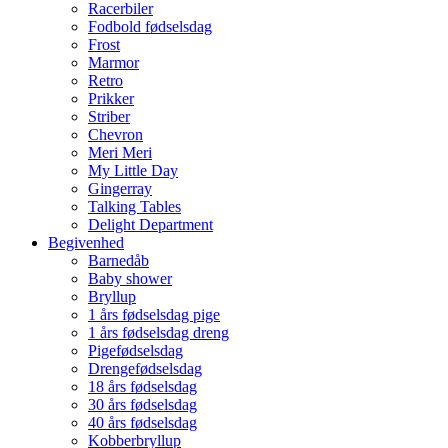
Racerbiler
Fodbold fødselsdag
Frost
Marmor
Retro
Prikker
Striber
Chevron
Meri Meri
My Little Day
Gingerray
Talking Tables
Delight Department
Begivenhed
Barnedåb
Baby shower
Bryllup
1 års fødselsdag pige
1 års fødselsdag dreng
Pigefødselsdag
Drengefødselsdag
18 års fødselsdag
30 års fødselsdag
40 års fødselsdag
Kobberbryllup