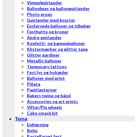
Vimpelguirlander
Ballonbuer og ballonguirlander
Photo props
Guirlander med kvaster
Ensfarvede balloner og tilbehør
Festhatte og kroner
Andre guirlander
Konfetti- og kæmpeballoner
Klistermærker og glitter tape
Glitter gardiner
Metallic balloner
Temporary tattoos
Fest lys og lyskæder
Balloner med print
Piñata
Papirlanterner
Bakers twine og bånd
Accessories og art prints
Vifter/Pin wheels
Cake smash kit
Tema
Enhjørning
Boho
Pastelfarvet fest