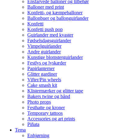
Ensfarvede balloner og tilbehør
Balloner med print
Konfetti- og kæmpeballoner
Ballonbuer og ballonguirlander
Konfetti
Konfetti push pop
Guirlander med kvaster
Fødselsdagsguirlander
Vimpelguirlander
Andre guirlander
Kunstige blomsterguirlander
Festlys og lyskæder
Papirlanterner
Glitter gardiner
Vifter/Pin wheels
Cake smash kit
Klistermærker og glitter tape
Bakers twine og bånd
Photo props
Festhatte og kroner
Temporary tattoos
Accessories og art prints
Piñata
Tema
Enhjørning