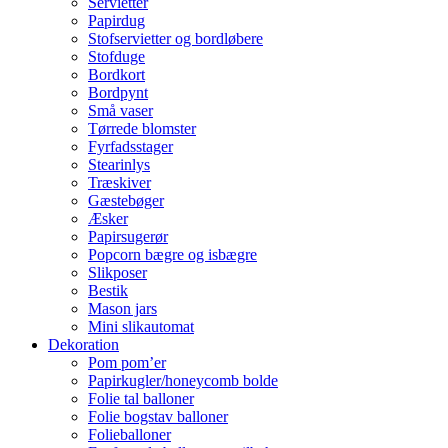
Servietter
Papirdug
Stofservietter og bordløbere
Stofduge
Bordkort
Bordpynt
Små vaser
Tørrede blomster
Fyrfadsstager
Stearinlys
Træskiver
Gæstebøger
Æsker
Papirsugerør
Popcorn bægre og isbægre
Slikposer
Bestik
Mason jars
Mini slikautomat
Dekoration
Pom pom’er
Papirkugler/honeycomb bolde
Folie tal balloner
Folie bogstav balloner
Folieballoner