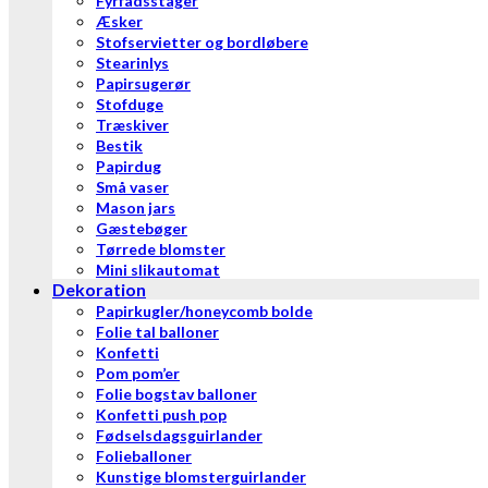
Fyrfadsstager
Æsker
Stofservietter og bordløbere
Stearinlys
Papirsugerør
Stofduge
Træskiver
Bestik
Papirdug
Små vaser
Mason jars
Gæstebøger
Tørrede blomster
Mini slikautomat
Dekoration
Papirkugler/honeycomb bolde
Folie tal balloner
Konfetti
Pom pom’er
Folie bogstav balloner
Konfetti push pop
Fødselsdagsguirlander
Folieballoner
Kunstige blomsterguirlander