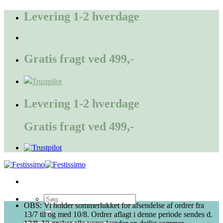
Fortsæt
Levering 1-2 hverdage
til
indhold
Gratis fragt ved 499,-
Levering 1-2 hverdage
Gratis fragt ved 499,-
Søg
OBS: Vi holder sommerlukket for afsendelse af ordrer fra
efter:
13/7 til og med 10/8. Ordrer aflagt i denne periode sendes d.