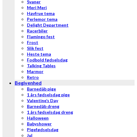
Svaner
Meri Meri
Havfrue tema
Perlemor tema
Delight Department
Racerbiler
Flamingo fest
Frost
Slik fest
Heste tema
Fodbold fødselsdag
Talking Tables
Marmor
Retro
Begivenhed
Barnedåb pige
1 års fødselsdag pige
Valentine’s Day
Barnedåb dreng
1 års fødselsdag dreng
Halloween
Babyshower
Pigefødselsdag
Jul