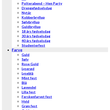
Polterabend – Hen Party
Drengefødselsdag
Nytår
Kobberbryllup
Sølvbryllup
Guldbryllup
18 års fødselsdag
30 års fødselsdag
40 års fødselsdag
Studenterfest
Farve
Guld
Sølv
Rose Gold
Lyserød
Lyseblå
Mint fest
Blå
Lavendel
Lilla fest
Ferskenfarvet fest
Hvid
Grøn fest