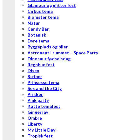
Glamour og glitter fest
Cirkus tema
Blomster tema
Natur
Candy Bar
Botanisk
Dyre tema
Byggeplads og biler
Astronaut i rummet – Space Party
Dinosaur fødselsdag
Regnbue fest
Disco
Striber
Prinsesse tema
Sex and the City
Prikker
Pink party
Katte temafest
Gingerray
Ombre
Liberty
My Little Day
Tropisk fest