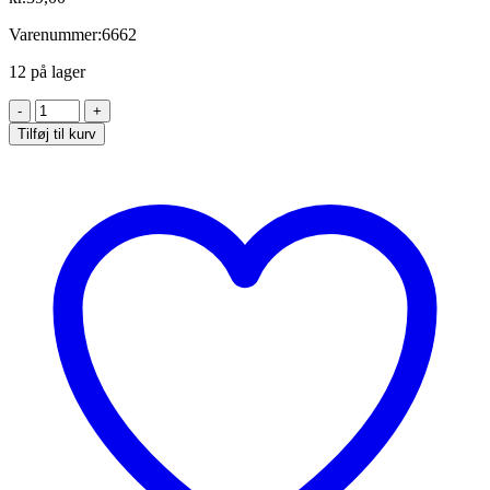
Varenummer:6662
12 på lager
Sart
lyserøde
Tilføj til kurv
tørrede
tidsler
antal