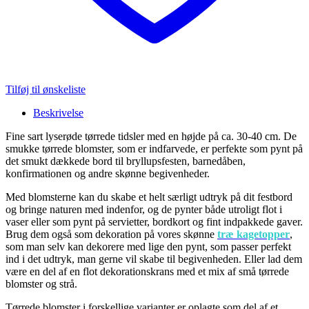
Tilføj til ønskeliste
Beskrivelse
Fine sart lyserøde tørrede tidsler med en højde på ca. 30-40 cm. De
smukke tørrede blomster, som er indfarvede, er perfekte som pynt på
det smukt dækkede bord til bryllupsfesten, barnedåben,
konfirmationen og andre skønne begivenheder.
Med blomsterne kan du skabe et helt særligt udtryk på dit festbord
og bringe naturen med indenfor, og de pynter både utroligt flot i
vaser eller som pynt på servietter, bordkort og fint indpakkede gaver.
Brug dem også som dekoration på vores skønne
træ kagetopper
,
som man selv kan dekorere med lige den pynt, som passer perfekt
ind i det udtryk, man gerne vil skabe til begivenheden. Eller lad dem
være en del af en flot dekorationskrans med et mix af små tørrede
blomster og strå.
Tørrede blomster i forskellige varianter er oplagte som del af et