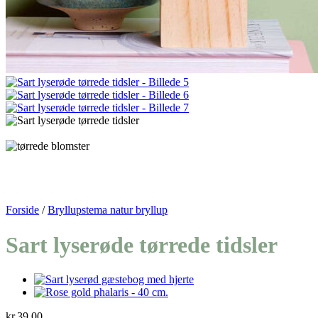
Forside
/
Bryllupstema natur bryllup
Sart lyserøde tørrede tidsler
kr.
39,00