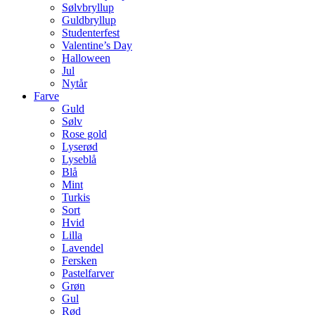
Sølvbryllup
Guldbryllup
Studenterfest
Valentine’s Day
Halloween
Jul
Nytår
Farve
Guld
Sølv
Rose gold
Lyserød
Lyseblå
Blå
Mint
Turkis
Sort
Hvid
Lilla
Lavendel
Fersken
Pastelfarver
Grøn
Gul
Rød