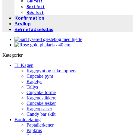
Gul fest
Sort fest
Rød fest
Konfirmation
Bryllup
Børnefødselsdag
Kategorier
Til Kagen
Kagepynt og cake toppers
Cupcake pynt
Kagelys
Tallys
Cupcake forme
Kageudstikkere
Cupcake æsker
Kageopsatser
Candy bar skilt
Borddækning
Paptallerkener
Papkrus