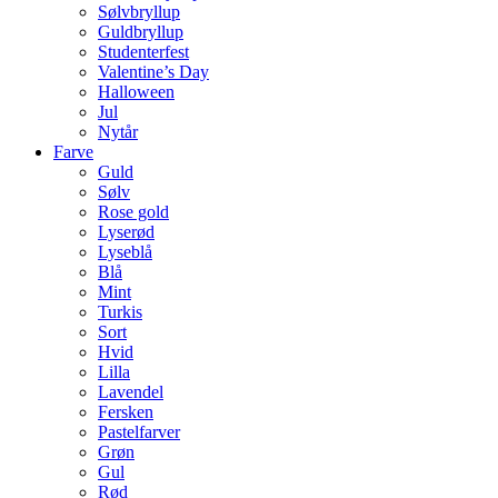
Sølvbryllup
Guldbryllup
Studenterfest
Valentine’s Day
Halloween
Jul
Nytår
Farve
Guld
Sølv
Rose gold
Lyserød
Lyseblå
Blå
Mint
Turkis
Sort
Hvid
Lilla
Lavendel
Fersken
Pastelfarver
Grøn
Gul
Rød