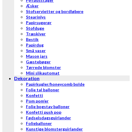
Fyrfadsstager
Æsker
Stofservietter og bordløbere
Stearinlys
Papirsugerør
Stofduge
Træskiver
Bestik
Papirdug
Små vaser
Mason jars
Gæstebøger
Tørrede blomster
Mini slikautomat
Dekoration
Papirkugler/honeycomb bolde
Folie tal balloner
Konfetti
Pom pom’er
Folie bogstav balloner
Konfetti push pop
Fødselsdagsguirlander
Folieballoner
Kunstige blomsterguirlander