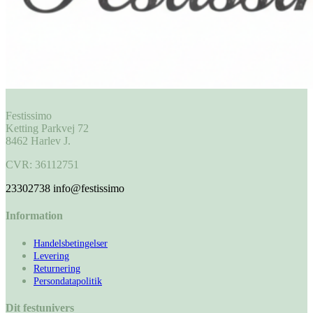
Festissimo
Ketting Parkvej 72
8462 Harlev J.
CVR: 36112751
23302738
info@festissimo
Information
Handelsbetingelser
Levering
Returnering
Persondatapolitik
Dit festunivers