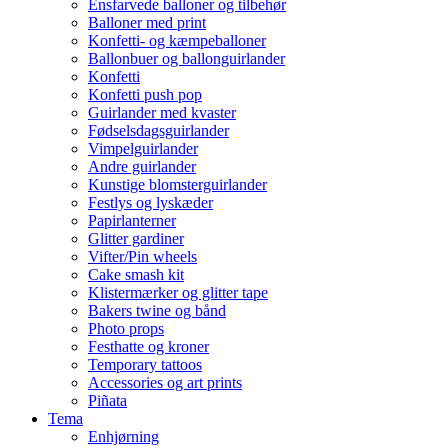
Ensfarvede balloner og tilbehør
Balloner med print
Konfetti- og kæmpeballoner
Ballonbuer og ballonguirlander
Konfetti
Konfetti push pop
Guirlander med kvaster
Fødselsdagsguirlander
Vimpelguirlander
Andre guirlander
Kunstige blomsterguirlander
Festlys og lyskæder
Papirlanterner
Glitter gardiner
Vifter/Pin wheels
Cake smash kit
Klistermærker og glitter tape
Bakers twine og bånd
Photo props
Festhatte og kroner
Temporary tattoos
Accessories og art prints
Piñata
Tema
Enhjørning