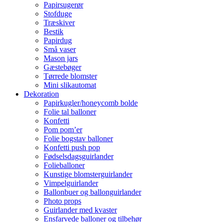
Papirsugerør
Stofduge
Træskiver
Bestik
Papirdug
Små vaser
Mason jars
Gæstebøger
Tørrede blomster
Mini slikautomat
Dekoration
Papirkugler/honeycomb bolde
Folie tal balloner
Konfetti
Pom pom’er
Folie bogstav balloner
Konfetti push pop
Fødselsdagsguirlander
Folieballoner
Kunstige blomsterguirlander
Vimpelguirlander
Ballonbuer og ballonguirlander
Photo props
Guirlander med kvaster
Ensfarvede balloner og tilbehør