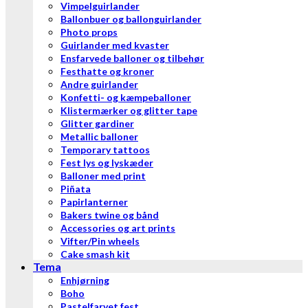
Vimpelguirlander
Ballonbuer og ballonguirlander
Photo props
Guirlander med kvaster
Ensfarvede balloner og tilbehør
Festhatte og kroner
Andre guirlander
Konfetti- og kæmpeballoner
Klistermærker og glitter tape
Glitter gardiner
Metallic balloner
Temporary tattoos
Fest lys og lyskæder
Balloner med print
Piñata
Papirlanterner
Bakers twine og bånd
Accessories og art prints
Vifter/Pin wheels
Cake smash kit
Tema
Enhjørning
Boho
Pastelfarvet fest