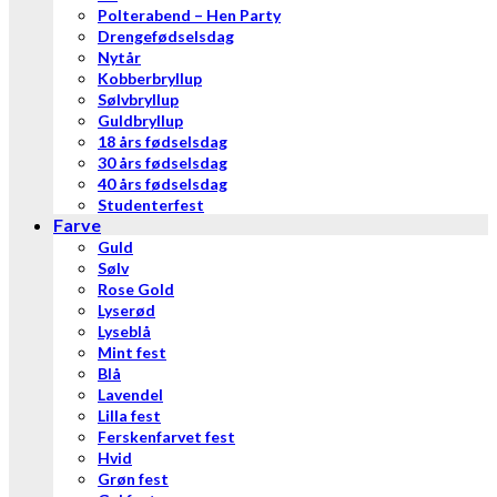
Polterabend – Hen Party
Drengefødselsdag
Nytår
Kobberbryllup
Sølvbryllup
Guldbryllup
18 års fødselsdag
30 års fødselsdag
40 års fødselsdag
Studenterfest
Farve
Guld
Sølv
Rose Gold
Lyserød
Lyseblå
Mint fest
Blå
Lavendel
Lilla fest
Ferskenfarvet fest
Hvid
Grøn fest