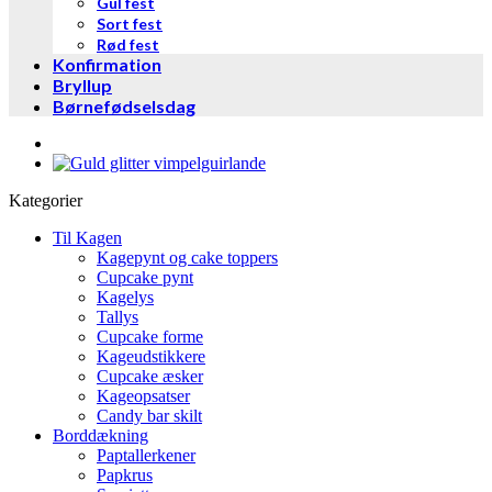
Gul fest
Sort fest
Rød fest
Konfirmation
Bryllup
Børnefødselsdag
Kategorier
Til Kagen
Kagepynt og cake toppers
Cupcake pynt
Kagelys
Tallys
Cupcake forme
Kageudstikkere
Cupcake æsker
Kageopsatser
Candy bar skilt
Borddækning
Paptallerkener
Papkrus