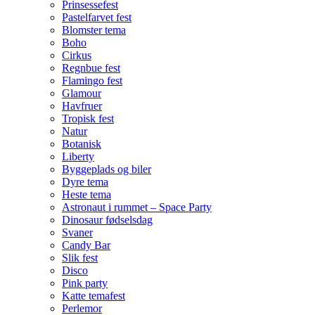
Prinsessefest
Pastelfarvet fest
Blomster tema
Boho
Cirkus
Regnbue fest
Flamingo fest
Glamour
Havfruer
Tropisk fest
Natur
Botanisk
Liberty
Byggeplads og biler
Dyre tema
Heste tema
Astronaut i rummet – Space Party
Dinosaur fødselsdag
Svaner
Candy Bar
Slik fest
Disco
Pink party
Katte temafest
Perlemor