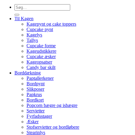
Søg
efter:
Til Kagen
Kagepynt og cake toppers
Cupcake pynt
Kagelys
Tallys
Cupcake forme
Kageudstikkere
Cupcake æsker
Kageopsatser
Candy bar skilt
Borddækning
Paptallerkener
Bordpynt
Slikposer
Papkrus
Bordkort
Popcorn bægre og isbægre
Servietter
Fyrfadsstager
Æsker
Stofservietter og bordløbere
Stearinlys