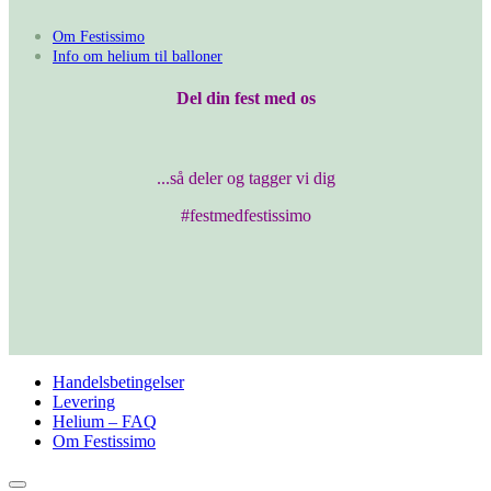
Om Festissimo
Info om helium til balloner
Del din fest med os
...så deler og tagger vi dig
#festmedfestissimo
Handelsbetingelser
Levering
Helium – FAQ
Om Festissimo