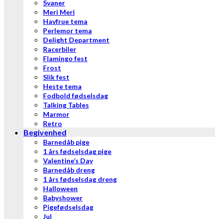
Svaner
Meri Meri
Havfrue tema
Perlemor tema
Delight Department
Racerbiler
Flamingo fest
Frost
Slik fest
Heste tema
Fodbold fødselsdag
Talking Tables
Marmor
Retro
Begivenhed
Barnedåb pige
1 års fødselsdag pige
Valentine’s Day
Barnedåb dreng
1 års fødselsdag dreng
Halloween
Babyshower
Pigefødselsdag
Jul