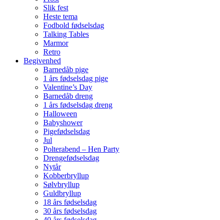
Slik fest
Heste tema
Fodbold fødselsdag
Talking Tables
Marmor
Retro
Begivenhed
Barnedåb pige
1 års fødselsdag pige
Valentine’s Day
Barnedåb dreng
1 års fødselsdag dreng
Halloween
Babyshower
Pigefødselsdag
Jul
Polterabend – Hen Party
Drengefødselsdag
Nytår
Kobberbryllup
Sølvbryllup
Guldbryllup
18 års fødselsdag
30 års fødselsdag
40 års fødselsdag