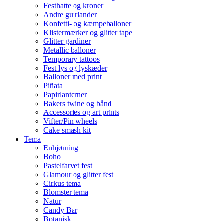
Festhatte og kroner
Andre guirlander
Konfetti- og kæmpeballoner
Klistermærker og glitter tape
Glitter gardiner
Metallic balloner
Temporary tattoos
Fest lys og lyskæder
Balloner med print
Piñata
Papirlanterner
Bakers twine og bånd
Accessories og art prints
Vifter/Pin wheels
Cake smash kit
Tema
Enhjørning
Boho
Pastelfarvet fest
Glamour og glitter fest
Cirkus tema
Blomster tema
Natur
Candy Bar
Botanisk