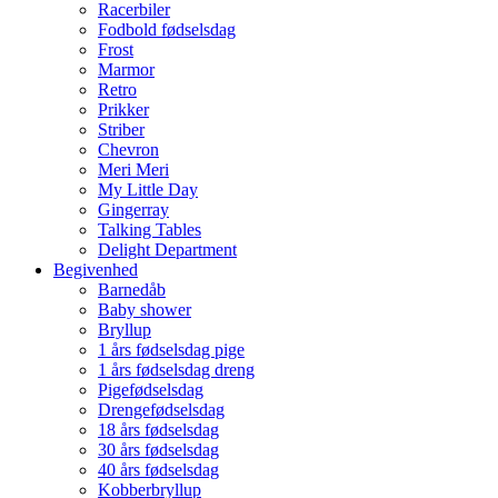
Racerbiler
Fodbold fødselsdag
Frost
Marmor
Retro
Prikker
Striber
Chevron
Meri Meri
My Little Day
Gingerray
Talking Tables
Delight Department
Begivenhed
Barnedåb
Baby shower
Bryllup
1 års fødselsdag pige
1 års fødselsdag dreng
Pigefødselsdag
Drengefødselsdag
18 års fødselsdag
30 års fødselsdag
40 års fødselsdag
Kobberbryllup