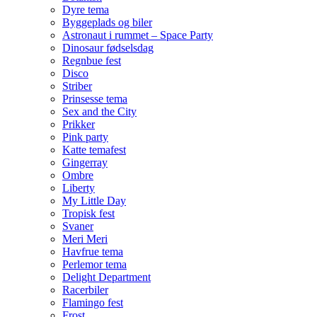
Dyre tema
Byggeplads og biler
Astronaut i rummet – Space Party
Dinosaur fødselsdag
Regnbue fest
Disco
Striber
Prinsesse tema
Sex and the City
Prikker
Pink party
Katte temafest
Gingerray
Ombre
Liberty
My Little Day
Tropisk fest
Svaner
Meri Meri
Havfrue tema
Perlemor tema
Delight Department
Racerbiler
Flamingo fest
Frost