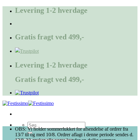
Fortsæt
Levering 1-2 hverdage
til
indhold
Gratis fragt ved 499,-
Levering 1-2 hverdage
Gratis fragt ved 499,-
Søg
OBS: Vi holder sommerlukket for afsendelse af ordrer fra
efter:
13/7 til og med 10/8. Ordrer aflagt i denne periode sendes d.