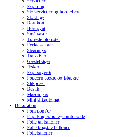
Servietter
Papirdug
Stofservietter og bordløbere
Stofduge
Bordkort
Bordpynt
Små vaser
Tørrede blomster
Fyrfadsstager
Stearinlys
Træskiver
Gæstebøger
Æsker
Papirsugerør
Popcorn bægre og isbægre
Slikposer
Bestik
Mason jars
Mini slikautomat
Dekoration
Pom pom’er
Papirkugler/honeycomb bolde
Folie tal balloner
Folie bogstav balloner
Folieballoner