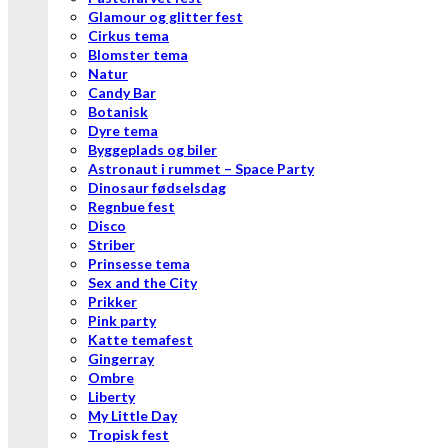
Glamour og glitter fest
Cirkus tema
Blomster tema
Natur
Candy Bar
Botanisk
Dyre tema
Byggeplads og biler
Astronaut i rummet – Space Party
Dinosaur fødselsdag
Regnbue fest
Disco
Striber
Prinsesse tema
Sex and the City
Prikker
Pink party
Katte temafest
Gingerray
Ombre
Liberty
My Little Day
Tropisk fest