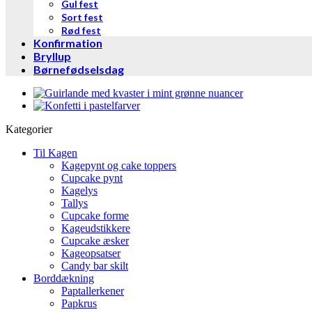
Gul fest
Sort fest
Rød fest
Konfirmation
Bryllup
Børnefødselsdag
Kategorier
Til Kagen
Kagepynt og cake toppers
Cupcake pynt
Kagelys
Tallys
Cupcake forme
Kageudstikkere
Cupcake æsker
Kageopsatser
Candy bar skilt
Borddækning
Paptallerkener
Papkrus