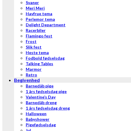
Svaner
Meri Meri
Havfrue tema
Perlemor tema
Delight Department
Racerbiler
Flamingo fest
Frost
Slik fest
Heste tema
Fodbold fødselsdag
Talking Tables
Marmor
Retro
Begivenhed
Barnedåb pige
1 års fødselsdag pige
Valentine’s Day
Barnedåb dreng
1 års fødselsdag dreng
Halloween
Babyshower
Pigefødselsdag
Jul