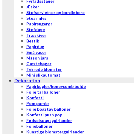
Fyrfadsstager
Æsker
Stofservietter og bordløbere
Stearinlys
Papirsugerør
Stofduge
Træskiver
Bestik
Papirdug
Små vaser
Mason jars
Gæstebøger
Tørrede blomster
Mini slikautomat
Dekoration
Papirkugler/honeycomb bolde
Folie tal balloner
Konfetti
Pom pom’er
Folie bogstav balloner
Konfetti push pop
Fødselsdagsguirlander
Folieballoner
Kunstige blomsterguirlander