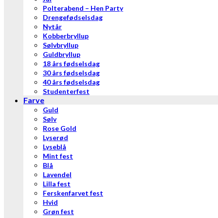
Polterabend – Hen Party
Drengefødselsdag
Nytår
Kobberbryllup
Sølvbryllup
Guldbryllup
18 års fødselsdag
30 års fødselsdag
40 års fødselsdag
Studenterfest
Farve
Guld
Sølv
Rose Gold
Lyserød
Lyseblå
Mint fest
Blå
Lavendel
Lilla fest
Ferskenfarvet fest
Hvid
Grøn fest