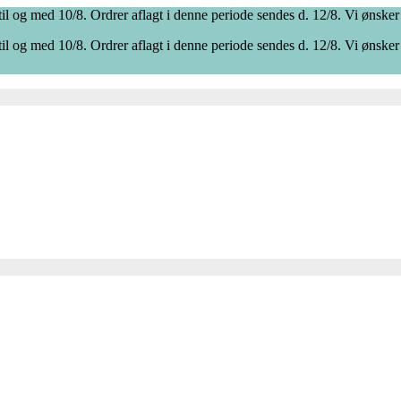
il og med 10/8. Ordrer aflagt i denne periode sendes d. 12/8. Vi ønsker
il og med 10/8. Ordrer aflagt i denne periode sendes d. 12/8. Vi ønsker