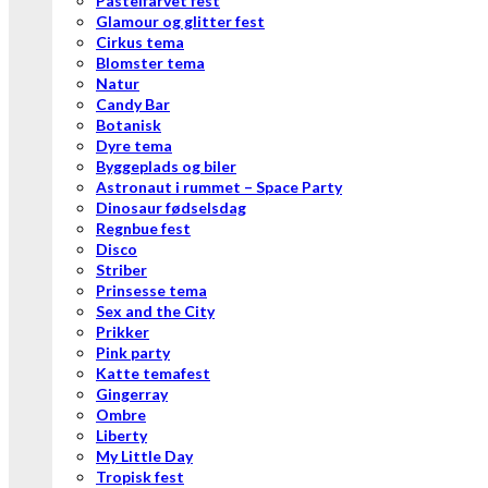
Pastelfarvet fest
Glamour og glitter fest
Cirkus tema
Blomster tema
Natur
Candy Bar
Botanisk
Dyre tema
Byggeplads og biler
Astronaut i rummet – Space Party
Dinosaur fødselsdag
Regnbue fest
Disco
Striber
Prinsesse tema
Sex and the City
Prikker
Pink party
Katte temafest
Gingerray
Ombre
Liberty
My Little Day
Tropisk fest