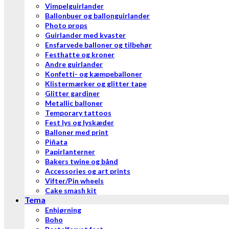
Vimpelguirlander
Ballonbuer og ballonguirlander
Photo props
Guirlander med kvaster
Ensfarvede balloner og tilbehør
Festhatte og kroner
Andre guirlander
Konfetti- og kæmpeballoner
Klistermærker og glitter tape
Glitter gardiner
Metallic balloner
Temporary tattoos
Fest lys og lyskæder
Balloner med print
Piñata
Papirlanterner
Bakers twine og bånd
Accessories og art prints
Vifter/Pin wheels
Cake smash kit
Tema
Enhjørning
Boho