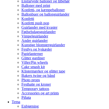
Ensfarvede balloner og tilbehør
Balloner med print
Konfetti- og kæmpeballoner
Ballonbuer og ballonguirlander
Konfetti
Konfetti push pop
Guirlander med kvaster
Fødselsdagsguirlander
Vimpelguirlander
Andre guirlander
Kunstige blomsterguirlander
Festlys og lyskæder
Papirlanterner
Glitter gardiner
Vifter/Pin wheels
Cake smash kit
Klistermærker og glitter tape
Bakers twine og bånd
Photo props
Festhatte og kroner
Temporary tattoos
Accessories og art prints
Piñata
Tema
Enhjørning