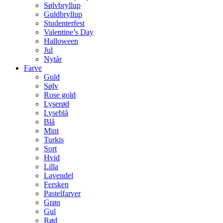
Sølvbryllup
Guldbryllup
Studenterfest
Valentine’s Day
Halloween
Jul
Nytår
Farve
Guld
Sølv
Rose gold
Lyserød
Lyseblå
Blå
Mint
Turkis
Sort
Hvid
Lilla
Lavendel
Fersken
Pastelfarver
Grøn
Gul
Rød