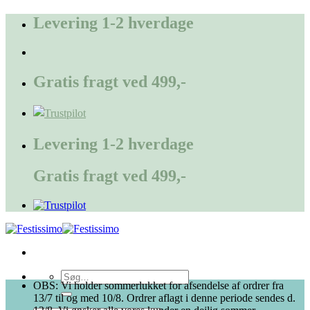
Fortsæt
Levering 1-2 hverdage
til
indhold
Gratis fragt ved 499,-
Levering 1-2 hverdage
Gratis fragt ved 499,-
Søg
OBS: Vi holder sommerlukket for afsendelse af ordrer fra
efter:
13/7 til og med 10/8. Ordrer aflagt i denne periode sendes d.