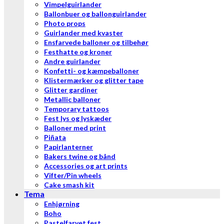
Vimpelguirlander
Ballonbuer og ballonguirlander
Photo props
Guirlander med kvaster
Ensfarvede balloner og tilbehør
Festhatte og kroner
Andre guirlander
Konfetti- og kæmpeballoner
Klistermærker og glitter tape
Glitter gardiner
Metallic balloner
Temporary tattoos
Fest lys og lyskæder
Balloner med print
Piñata
Papirlanterner
Bakers twine og bånd
Accessories og art prints
Vifter/Pin wheels
Cake smash kit
Tema
Enhjørning
Boho
Pastelfarvet fest