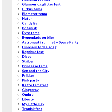
Glamour og glitter fest
Cirkus tema
Blomster tema
Natur
Candy Bar
Botanisk
Dyre tema
Byggeplads og biler
Astronaut i rummet – Space Party
Dinosaur fødselsdag
Regnbue fest
Disco
Striber
Prinsesse tema
Sex and the City
Prikker
Pink party
Katte temafest
Gingerray
Ombre
Liberty
My Little Day
Tropisk fest