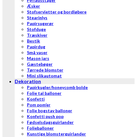
Fyrfadsstager
Æsker
Stofservietter og bordløbere
Stearinlys
Papirsugerør
Stofduge
Træskiver
Bestik
Papirdug
Små vaser
Mason jars
Gæstebøger
Tørrede blomster
Mini slikautomat
Dekoration
Papirkugler/honeycomb bolde
Folie tal balloner
Konfetti
Pom pom’er
Folie bogstav balloner
Konfetti push pop
Fødselsdagsguirlander
Folieballoner
Kunstige blomsterguirlander