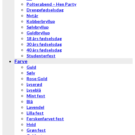
Polterabend – Hen Party
Drengefødselsdag
Nytår
Kobberbryllup
Sølvbryllup
Guldbryllup
18 års fødselsdag
30 års fødselsdag
40 års fødselsdag
Studenterfest
Farve
Guld
Sølv
Rose Gold
Lyserød
Lyseblå
Mint fest
Blå
Lavendel
Lilla fest
Ferskenfarvet fest
Hvid
Grøn fest