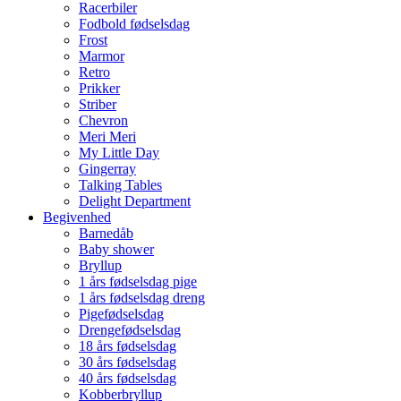
Racerbiler
Fodbold fødselsdag
Frost
Marmor
Retro
Prikker
Striber
Chevron
Meri Meri
My Little Day
Gingerray
Talking Tables
Delight Department
Begivenhed
Barnedåb
Baby shower
Bryllup
1 års fødselsdag pige
1 års fødselsdag dreng
Pigefødselsdag
Drengefødselsdag
18 års fødselsdag
30 års fødselsdag
40 års fødselsdag
Kobberbryllup