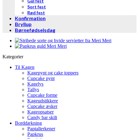
Gul fest
Sort fest
Rød fest
Konfirmation
Bryllup
Børnefødselsdag
Kategorier
Til Kagen
Kagepynt og cake toppers
Cupcake pynt
Kagelys
Tallys
Cupcake forme
Kageudstikkere
Cupcake æsker
Kageopsatser
Candy bar skilt
Borddækning
Paptallerkener
Papkrus