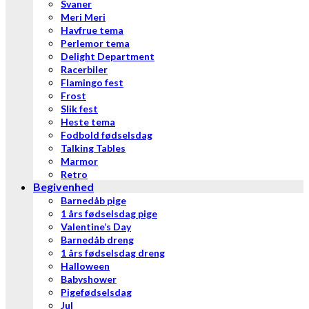
Svaner
Meri Meri
Havfrue tema
Perlemor tema
Delight Department
Racerbiler
Flamingo fest
Frost
Slik fest
Heste tema
Fodbold fødselsdag
Talking Tables
Marmor
Retro
Begivenhed
Barnedåb pige
1 års fødselsdag pige
Valentine’s Day
Barnedåb dreng
1 års fødselsdag dreng
Halloween
Babyshower
Pigefødselsdag
Jul