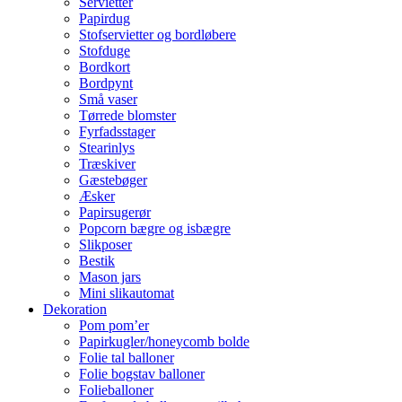
Servietter
Papirdug
Stofservietter og bordløbere
Stofduge
Bordkort
Bordpynt
Små vaser
Tørrede blomster
Fyrfadsstager
Stearinlys
Træskiver
Gæstebøger
Æsker
Papirsugerør
Popcorn bægre og isbægre
Slikposer
Bestik
Mason jars
Mini slikautomat
Dekoration
Pom pom’er
Papirkugler/honeycomb bolde
Folie tal balloner
Folie bogstav balloner
Folieballoner