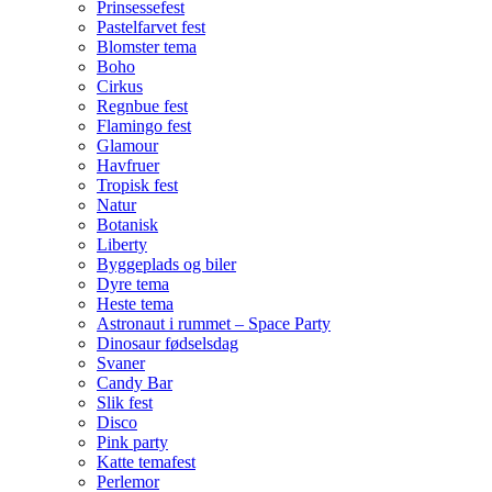
Prinsessefest
Pastelfarvet fest
Blomster tema
Boho
Cirkus
Regnbue fest
Flamingo fest
Glamour
Havfruer
Tropisk fest
Natur
Botanisk
Liberty
Byggeplads og biler
Dyre tema
Heste tema
Astronaut i rummet – Space Party
Dinosaur fødselsdag
Svaner
Candy Bar
Slik fest
Disco
Pink party
Katte temafest
Perlemor