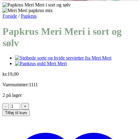
Forside
/
Papkrus
Papkrus Meri Meri i sort og
sølv
kr.
19,00
Varenummer:1111
2 på lager
Papkrus
Meri
Tilføj til kurv
Meri
i
sort
og
sølv