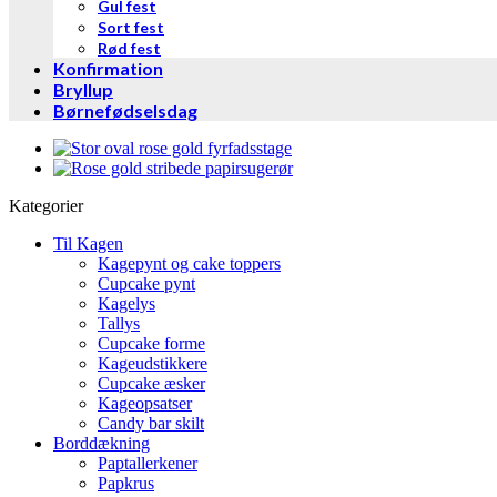
Gul fest
Sort fest
Rød fest
Konfirmation
Bryllup
Børnefødselsdag
Kategorier
Til Kagen
Kagepynt og cake toppers
Cupcake pynt
Kagelys
Tallys
Cupcake forme
Kageudstikkere
Cupcake æsker
Kageopsatser
Candy bar skilt
Borddækning
Paptallerkener
Papkrus