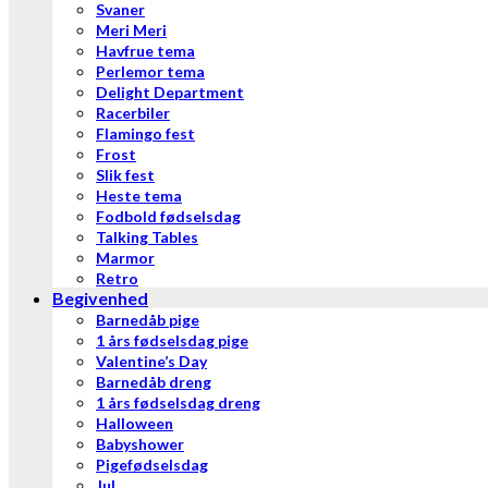
Svaner
Meri Meri
Havfrue tema
Perlemor tema
Delight Department
Racerbiler
Flamingo fest
Frost
Slik fest
Heste tema
Fodbold fødselsdag
Talking Tables
Marmor
Retro
Begivenhed
Barnedåb pige
1 års fødselsdag pige
Valentine’s Day
Barnedåb dreng
1 års fødselsdag dreng
Halloween
Babyshower
Pigefødselsdag
Jul