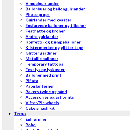
Vimpelguirlander
Ballonbuer og ballonguirlander
Photo props
Guirlander med kvaster
Ensfarvede balloner og tilbehør
Festhatte og kroner
Andre guirlander
Konfetti- og kæmpeballoner
Klistermærker og glitter tape
Glitter gardiner
Metallic balloner
Temporary tattoos
Fest lys og lyskæder
Balloner med print
Piñata
Papirlanterner
Bakers twine og bånd
Accessories og art prints
Vifter/Pin wheels
Cake smash kit
Tema
Enhjørning
Boho