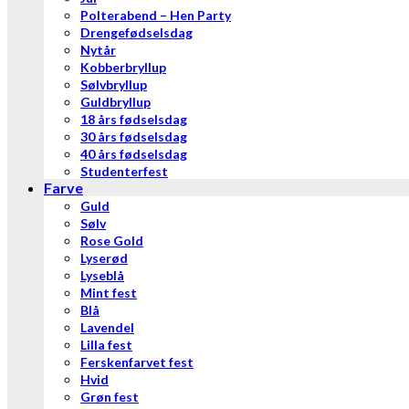
Polterabend – Hen Party
Drengefødselsdag
Nytår
Kobberbryllup
Sølvbryllup
Guldbryllup
18 års fødselsdag
30 års fødselsdag
40 års fødselsdag
Studenterfest
Farve
Guld
Sølv
Rose Gold
Lyserød
Lyseblå
Mint fest
Blå
Lavendel
Lilla fest
Ferskenfarvet fest
Hvid
Grøn fest