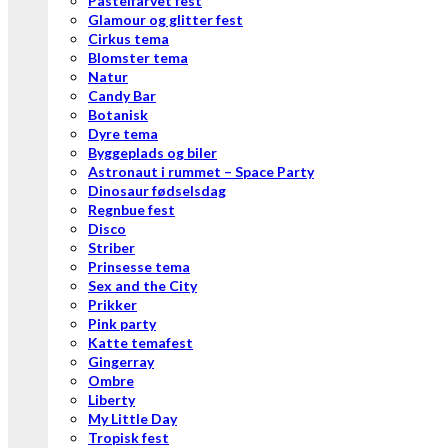
Pastelfarvet fest
Glamour og glitter fest
Cirkus tema
Blomster tema
Natur
Candy Bar
Botanisk
Dyre tema
Byggeplads og biler
Astronaut i rummet – Space Party
Dinosaur fødselsdag
Regnbue fest
Disco
Striber
Prinsesse tema
Sex and the City
Prikker
Pink party
Katte temafest
Gingerray
Ombre
Liberty
My Little Day
Tropisk fest