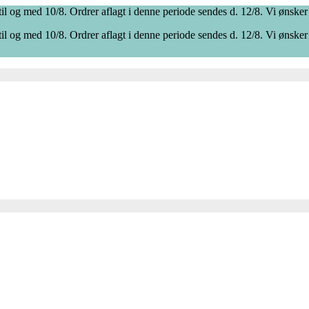
il og med 10/8. Ordrer aflagt i denne periode sendes d. 12/8. Vi ønsker
il og med 10/8. Ordrer aflagt i denne periode sendes d. 12/8. Vi ønsker