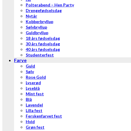
Polterabend – Hen Party
Drengefødselsdag
Nytår
Kobberbryllup
Sølvbryllup
Guldbryllup
18 års fødselsdag
30 års fødselsdag
40 års fødselsdag
Studenterfest
Farve
Guld
Sølv
Rose Gold
Lyserød
Lyseblå
Mint fest
Blå
Lavendel
Lilla fest
Ferskenfarvet fest
Hvid
Grøn fest