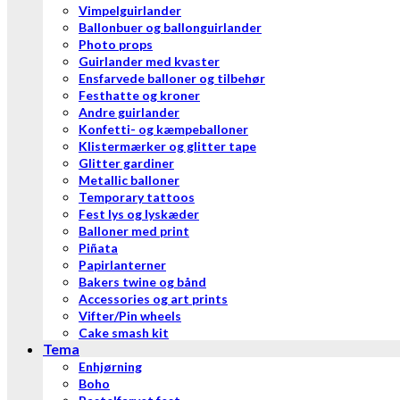
Vimpelguirlander
Ballonbuer og ballonguirlander
Photo props
Guirlander med kvaster
Ensfarvede balloner og tilbehør
Festhatte og kroner
Andre guirlander
Konfetti- og kæmpeballoner
Klistermærker og glitter tape
Glitter gardiner
Metallic balloner
Temporary tattoos
Fest lys og lyskæder
Balloner med print
Piñata
Papirlanterner
Bakers twine og bånd
Accessories og art prints
Vifter/Pin wheels
Cake smash kit
Tema
Enhjørning
Boho