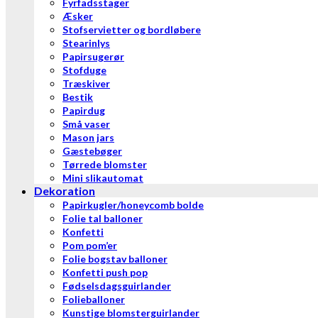
Fyrfadsstager
Æsker
Stofservietter og bordløbere
Stearinlys
Papirsugerør
Stofduge
Træskiver
Bestik
Papirdug
Små vaser
Mason jars
Gæstebøger
Tørrede blomster
Mini slikautomat
Dekoration
Papirkugler/honeycomb bolde
Folie tal balloner
Konfetti
Pom pom’er
Folie bogstav balloner
Konfetti push pop
Fødselsdagsguirlander
Folieballoner
Kunstige blomsterguirlander