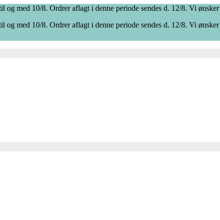
il og med 10/8. Ordrer aflagt i denne periode sendes d. 12/8. Vi ønsker
il og med 10/8. Ordrer aflagt i denne periode sendes d. 12/8. Vi ønsker