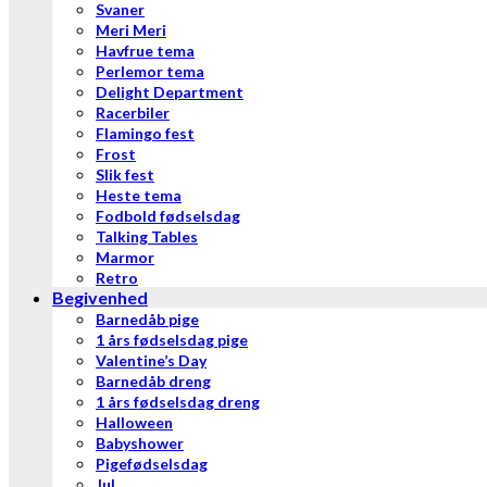
Svaner
Meri Meri
Havfrue tema
Perlemor tema
Delight Department
Racerbiler
Flamingo fest
Frost
Slik fest
Heste tema
Fodbold fødselsdag
Talking Tables
Marmor
Retro
Begivenhed
Barnedåb pige
1 års fødselsdag pige
Valentine’s Day
Barnedåb dreng
1 års fødselsdag dreng
Halloween
Babyshower
Pigefødselsdag
Jul