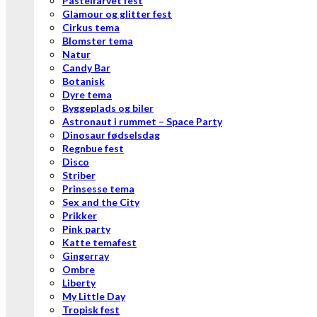
Pastelfarvet fest
Glamour og glitter fest
Cirkus tema
Blomster tema
Natur
Candy Bar
Botanisk
Dyre tema
Byggeplads og biler
Astronaut i rummet – Space Party
Dinosaur fødselsdag
Regnbue fest
Disco
Striber
Prinsesse tema
Sex and the City
Prikker
Pink party
Katte temafest
Gingerray
Ombre
Liberty
My Little Day
Tropisk fest