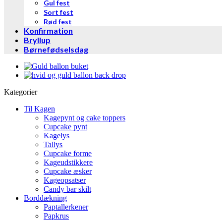
Gul fest
Sort fest
Rød fest
Konfirmation
Bryllup
Børnefødselsdag
Kategorier
Til Kagen
Kagepynt og cake toppers
Cupcake pynt
Kagelys
Tallys
Cupcake forme
Kageudstikkere
Cupcake æsker
Kageopsatser
Candy bar skilt
Borddækning
Paptallerkener
Papkrus