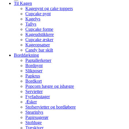
Til Kagen
Kagepynt og cake toppers
Cupcake pynt
Kagelys
Tallys
Cupcake forme
Kageudstikkere
Cupcake æsker
Kageopsatser
Candy bar skilt
Borddækning
Paptallerkener
Bordpynt
Slikposer
Papkrus
Bordkort
Popcorn bægre og isbægre
Servietter
Fyrfadsstager
Æsker
Stofservietter og bordløbere
Stearinlys
Papirsugerør
Stofduge
Træskiver