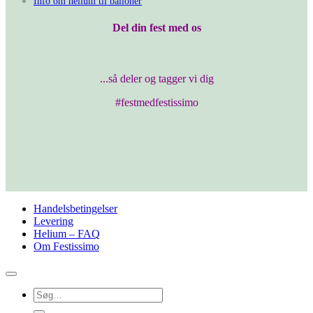
Info om helium til balloner
Del din fest med os
...så deler og tagger vi dig
#festmedfestissimo
Handelsbetingelser
Levering
Helium – FAQ
Om Festissimo
Søg
efter: