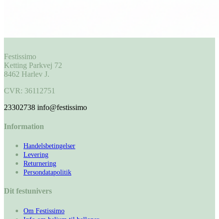
Festissimo
Ketting Parkvej 72
8462 Harlev J.
CVR: 36112751
23302738
info@festissimo
Information
Handelsbetingelser
Levering
Returnering
Persondatapolitik
Dit festunivers
Om Festissimo