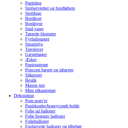
Papirdug
Stofservietter og bordløbere
Stofduge
Bordkort
Bordpynt
Små vaser
Tørrede blomster
Fyrfadsstager
Stearinlys
Træskiver
Gæstebøger
Æsker
Papirsugerør
Popcorn bægre og isbægre
Slikposer
Bestik
Mason jars
Mini slikautomat
Dekoration
Pom pom’er
Papirkugler/honeycomb bolde
Folie tal balloner
Folie bogstav balloner
Folieballoner
Ensfarvede balloner og tilbehør