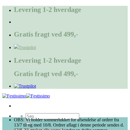
Fortsæt
Levering 1-2 hverdage
til
indhold
Gratis fragt ved 499,-
Levering 1-2 hverdage
Gratis fragt ved 499,-
Søg
OBS: Vi holder sommerlukket for afsendelse af ordrer fra
efter:
13/7 til og med 10/8. Ordrer aflagt i denne periode sendes d.