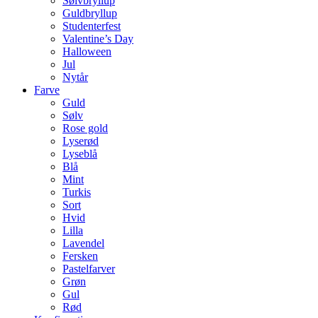
Sølvbryllup
Guldbryllup
Studenterfest
Valentine’s Day
Halloween
Jul
Nytår
Farve
Guld
Sølv
Rose gold
Lyserød
Lyseblå
Blå
Mint
Turkis
Sort
Hvid
Lilla
Lavendel
Fersken
Pastelfarver
Grøn
Gul
Rød