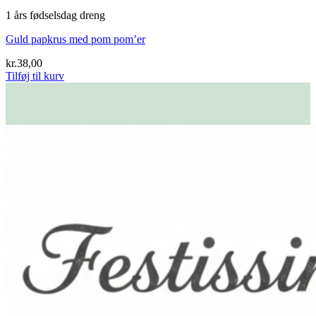
1 års fødselsdag dreng
Guld papkrus med pom pom’er
kr.
38,00
Tilføj til kurv