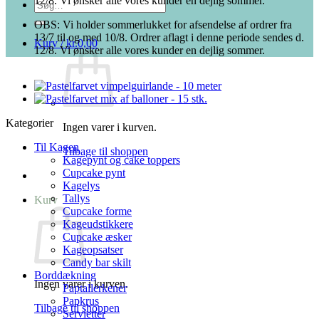
12/8. Vi ønsker alle vores kunder en dejlig sommer.
Søg
efter:
OBS: Vi holder sommerlukket for afsendelse af ordrer fra
13/7 til og med 10/8. Ordrer aflagt i denne periode sendes d.
Kurv /
kr.
0,00
12/8. Vi ønsker alle vores kunder en dejlig sommer.
Kategorier
Ingen varer i kurven.
Til Kagen
Tilbage til shoppen
Kagepynt og cake toppers
Cupcake pynt
Kagelys
Tallys
Kurv
Cupcake forme
Kageudstikkere
Cupcake æsker
Kageopsatser
Candy bar skilt
Borddækning
Ingen varer i kurven.
Paptallerkener
Papkrus
Tilbage til shoppen
Servietter