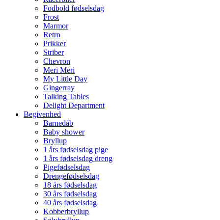
Fodbold fødselsdag
Frost
Marmor
Retro
Prikker
Striber
Chevron
Meri Meri
My Little Day
Gingerray
Talking Tables
Delight Department
Begivenhed
Barnedåb
Baby shower
Bryllup
1 års fødselsdag pige
1 års fødselsdag dreng
Pigefødselsdag
Drengefødselsdag
18 års fødselsdag
30 års fødselsdag
40 års fødselsdag
Kobberbryllup