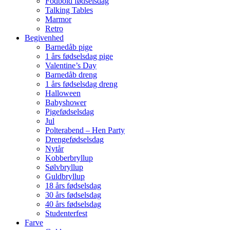
Fodbold fødselsdag
Talking Tables
Marmor
Retro
Begivenhed
Barnedåb pige
1 års fødselsdag pige
Valentine’s Day
Barnedåb dreng
1 års fødselsdag dreng
Halloween
Babyshower
Pigefødselsdag
Jul
Polterabend – Hen Party
Drengefødselsdag
Nytår
Kobberbryllup
Sølvbryllup
Guldbryllup
18 års fødselsdag
30 års fødselsdag
40 års fødselsdag
Studenterfest
Farve