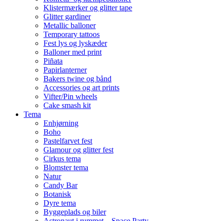
Klistermærker og glitter tape
Glitter gardiner
Metallic balloner
Temporary tattoos
Fest lys og lyskæder
Balloner med print
Piñata
Papirlanterner
Bakers twine og bånd
Accessories og art prints
Vifter/Pin wheels
Cake smash kit
Tema
Enhjørning
Boho
Pastelfarvet fest
Glamour og glitter fest
Cirkus tema
Blomster tema
Natur
Candy Bar
Botanisk
Dyre tema
Byggeplads og biler
Astronaut i rummet – Space Party