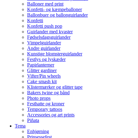
Balloner med print
Konfetti- og kæmpeballoner
Ballonbuer og ballonguirlander
Konfetti
Konfetti push pop
Guirlander med kvaster
Fødselsdagsguirlander
Vimpelguirlander
Andre guirlander
Kunstige blomsterguirlander
Festlys og lyskæder
Papirlanterner
Glitter gardiner
Vifter/Pin wheels
Cake smash kit
Klistermærker og glitter tape
Bakers twine og bånd
Photo props
Festhatte og kroner
Temporary tattoos
Accessories og art prints
Piñata
Tema
Enhjørning
Prinsessefest