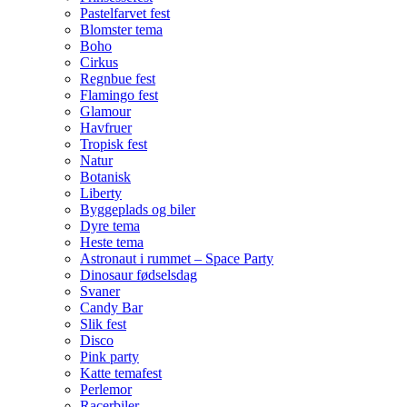
Pastelfarvet fest
Blomster tema
Boho
Cirkus
Regnbue fest
Flamingo fest
Glamour
Havfruer
Tropisk fest
Natur
Botanisk
Liberty
Byggeplads og biler
Dyre tema
Heste tema
Astronaut i rummet – Space Party
Dinosaur fødselsdag
Svaner
Candy Bar
Slik fest
Disco
Pink party
Katte temafest
Perlemor
Racerbiler