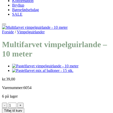
Konfirmation
Bryllup
Børnefødselsdag
SALE
Tilføj til ønskeliste
Forside
/
Vimpelguirlander
Multifarvet vimpelguirlande –
10 meter
kr.
39,00
Varenummer:6054
6 på lager
Multifarvet
vimpelguirlande
Tilføj til kurv