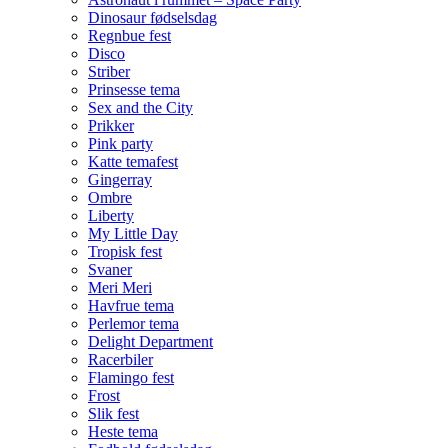
Dinosaur fødselsdag
Regnbue fest
Disco
Striber
Prinsesse tema
Sex and the City
Prikker
Pink party
Katte temafest
Gingerray
Ombre
Liberty
My Little Day
Tropisk fest
Svaner
Meri Meri
Havfrue tema
Perlemor tema
Delight Department
Racerbiler
Flamingo fest
Frost
Slik fest
Heste tema