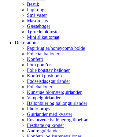
Bestik
Papirdug
Små vaser
Mason jars
Gæstebøger
Tørrede blomster
Mini slikautomat
Dekoration
Papirkugler/honeycomb bolde
Folie tal balloner
Konfetti
Pom pom’er
Folie bogstav balloner
Konfetti push pop
Fødselsdagsguirlander
Folieballoner
Kunstige blomsterguirlander
Vimpelguirlander
Ballonbuer og ballonguirlander
Photo props
Guirlander med kvaster
Ensfarvede balloner og tilbehør
Festhatte og kroner
Andre guirlander
Konfetti- og kæmpeballoner