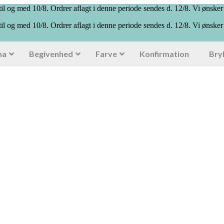
il og med 10/8. Ordrer aflagt i denne periode sendes d. 12/8. Vi ønsker
il og med 10/8. Ordrer aflagt i denne periode sendes d. 12/8. Vi ønsker
ma
Begivenhed
Farve
Konfirmation
Bry