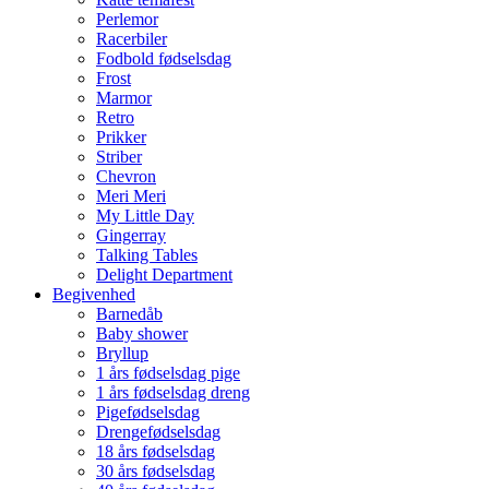
Perlemor
Racerbiler
Fodbold fødselsdag
Frost
Marmor
Retro
Prikker
Striber
Chevron
Meri Meri
My Little Day
Gingerray
Talking Tables
Delight Department
Begivenhed
Barnedåb
Baby shower
Bryllup
1 års fødselsdag pige
1 års fødselsdag dreng
Pigefødselsdag
Drengefødselsdag
18 års fødselsdag
30 års fødselsdag