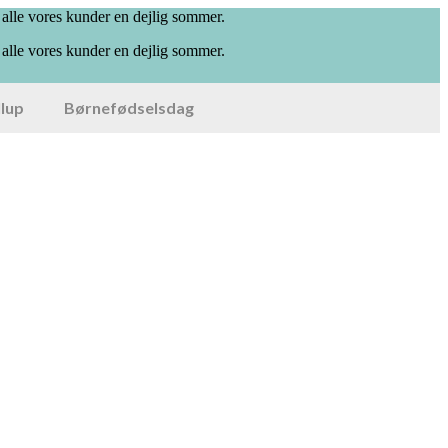
 alle vores kunder en dejlig sommer.
 alle vores kunder en dejlig sommer.
llup
Børnefødselsdag