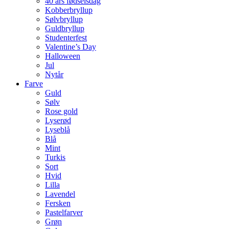
40 års fødselsdag
Kobberbryllup
Sølvbryllup
Guldbryllup
Studenterfest
Valentine’s Day
Halloween
Jul
Nytår
Farve
Guld
Sølv
Rose gold
Lyserød
Lyseblå
Blå
Mint
Turkis
Sort
Hvid
Lilla
Lavendel
Fersken
Pastelfarver
Grøn