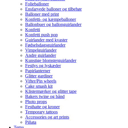
Folieballoner
Ensfarvede balloner og tilbehør
Balloner med print
Konfetti- og kæmpeballoner
Ballonbuer og ballonguirlander
Konfetti
Konfetti push pop
Guirlander med kvaster
Fødselsdagsguirlander
Vimpelguirlander
Andre guirlander
Kunstige blomsterguirlander
Festlys og lyskæder
Papirlanterner
Glitter gardiner
Vifter/Pin wheels
Cake smash kit
Klistermærker og glitter tape
Bakers twine og bånd
Photo props
Festhatte og kroner
Temporary tattoos
Accessories og art prints
Piñata
Tema