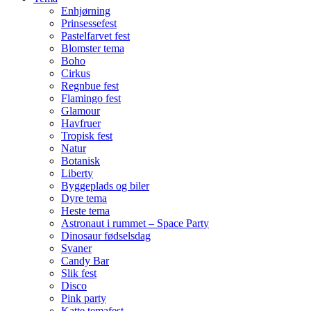
Enhjørning
Prinsessefest
Pastelfarvet fest
Blomster tema
Boho
Cirkus
Regnbue fest
Flamingo fest
Glamour
Havfruer
Tropisk fest
Natur
Botanisk
Liberty
Byggeplads og biler
Dyre tema
Heste tema
Astronaut i rummet – Space Party
Dinosaur fødselsdag
Svaner
Candy Bar
Slik fest
Disco
Pink party
Katte temafest