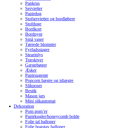
Papkrus
Servietter
Papirdug
Stofservietter og bordløbere
Stofduge
Bordkort
Bordpynt
Små vaser
Tørrede blomster
Fyrfadsstager
Stearinlys
Træskiver
Gæstebøger
Æsker
Papirsugerør
Popcorn bægre og isbægre
Slikposer
Bestik
Mason jars
Mini slikautomat
Dekoration
Pom pom’er
Papirkugler/honeycomb bolde
Folie tal balloner
Folie bogstav balloner