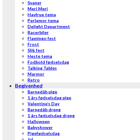
Svaner
Meri Meri
Havfrue tema
Perlemor tema
Delight Department
Racerbiler
Flamingo fest
Frost
Slik fest
Heste tema
Fodbold fødselsdag
Talking Tables
Marmor
Retro
Begivenhed
Barnedåb pige
1 års fødselsdag pige
Valentine’s Day
Barnedåb dreng
1 års fødselsdag dreng
Halloween
Babyshower
Pigefødselsdag
Jul