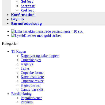
Gul fest
Sort fest
Rød fest
Konfirmation
Bryllup
Børnefødselsdag
Kategorier
Til Kagen
Kagepynt og cake toppers
Cupcake pynt
Kagelys
Tallys
Cupcake forme
Kageudstikkere
Cupcake æsker
Kageopsatser
Candy bar skilt
Borddækning
Paptallerkener
Papkrus