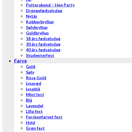
Polterabend – Hen Party
Drengefødselsdag
Nytår
Kobberbryllup
Sølvbryllup
Guldbryllup
18 års fødselsdag
30 års fødselsdag
40 års fødselsdag
Studenterfest
Farve
Guld
Sølv
Rose Gold
Lyserød
Lyseblå
Mint fest
Blå
Lavendel
Lilla fest
Ferskenfarvet fest
Hvid
Grøn fest