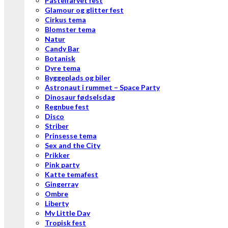
Pastelfarvet fest
Glamour og glitter fest
Cirkus tema
Blomster tema
Natur
Candy Bar
Botanisk
Dyre tema
Byggeplads og biler
Astronaut i rummet – Space Party
Dinosaur fødselsdag
Regnbue fest
Disco
Striber
Prinsesse tema
Sex and the City
Prikker
Pink party
Katte temafest
Gingerray
Ombre
Liberty
My Little Day
Tropisk fest