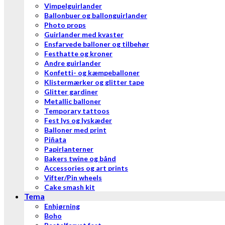
Vimpelguirlander
Ballonbuer og ballonguirlander
Photo props
Guirlander med kvaster
Ensfarvede balloner og tilbehør
Festhatte og kroner
Andre guirlander
Konfetti- og kæmpeballoner
Klistermærker og glitter tape
Glitter gardiner
Metallic balloner
Temporary tattoos
Fest lys og lyskæder
Balloner med print
Piñata
Papirlanterner
Bakers twine og bånd
Accessories og art prints
Vifter/Pin wheels
Cake smash kit
Tema
Enhjørning
Boho