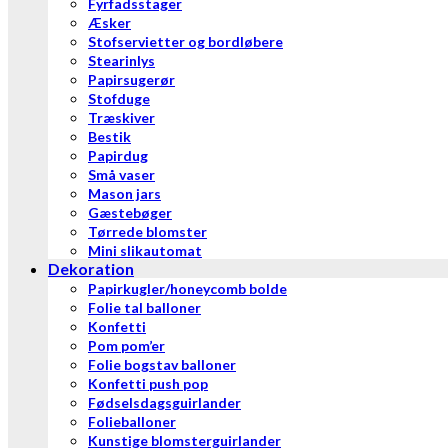
Fyrfadsstager
Æsker
Stofservietter og bordløbere
Stearinlys
Papirsugerør
Stofduge
Træskiver
Bestik
Papirdug
Små vaser
Mason jars
Gæstebøger
Tørrede blomster
Mini slikautomat
Dekoration
Papirkugler/honeycomb bolde
Folie tal balloner
Konfetti
Pom pom’er
Folie bogstav balloner
Konfetti push pop
Fødselsdagsguirlander
Folieballoner
Kunstige blomsterguirlander