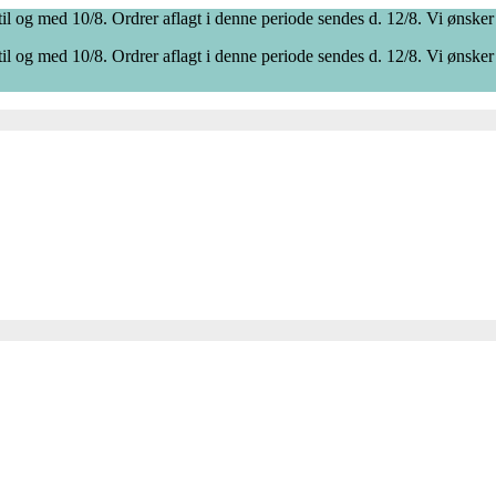
il og med 10/8. Ordrer aflagt i denne periode sendes d. 12/8. Vi ønsker
il og med 10/8. Ordrer aflagt i denne periode sendes d. 12/8. Vi ønsker