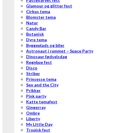
Pastelfarvet fest
Glamour og glitter fest
Cirkus tema
Blomster tema
Natur
Candy Bar
Botanisk
Dyre tema
Byggeplads og biler
Astronaut i rummet – Space Party
Dinosaur fødselsdag
Regnbue fest
Disco
Striber
Prinsesse tema
Sex and the City
Prikker
Pink party
Katte temafest
Gingerray
Ombre
Liberty
My Little Day
Tropisk fest