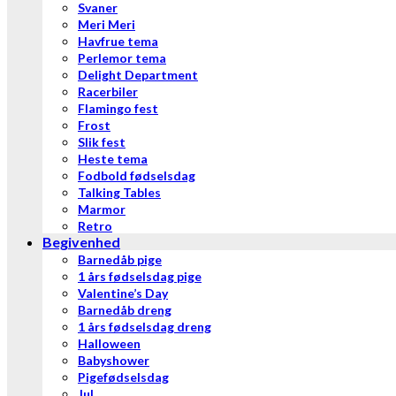
Svaner
Meri Meri
Havfrue tema
Perlemor tema
Delight Department
Racerbiler
Flamingo fest
Frost
Slik fest
Heste tema
Fodbold fødselsdag
Talking Tables
Marmor
Retro
Begivenhed
Barnedåb pige
1 års fødselsdag pige
Valentine’s Day
Barnedåb dreng
1 års fødselsdag dreng
Halloween
Babyshower
Pigefødselsdag
Jul