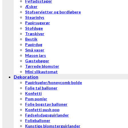
Fyrfadsstager
Æsker
Stofservietter og bordløbere
Stearinlys
Papirsugerør
Stofduge
Træskiver
Bestik
Papirdug
Små vaser
Mason jars
Gæstebøger
Tørrede blomster
Mini slikautomat
Dekoration
Papirkugler/honeycomb bolde
Folie tal balloner
Konfetti
Pom pom’er
Folie bogstav balloner
Konfetti push pop
Fødselsdagsguirlander
Folieballoner
Kunstige blomsterguirlander