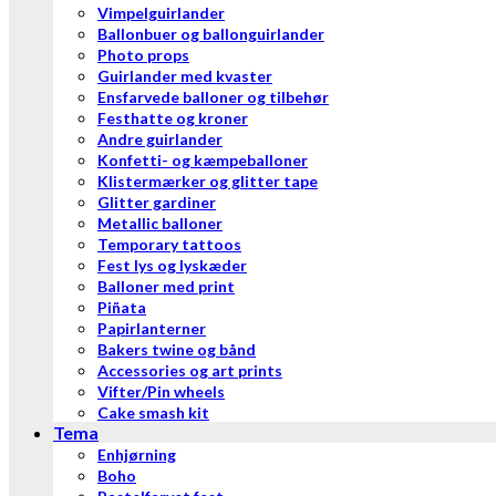
Vimpelguirlander
Ballonbuer og ballonguirlander
Photo props
Guirlander med kvaster
Ensfarvede balloner og tilbehør
Festhatte og kroner
Andre guirlander
Konfetti- og kæmpeballoner
Klistermærker og glitter tape
Glitter gardiner
Metallic balloner
Temporary tattoos
Fest lys og lyskæder
Balloner med print
Piñata
Papirlanterner
Bakers twine og bånd
Accessories og art prints
Vifter/Pin wheels
Cake smash kit
Tema
Enhjørning
Boho