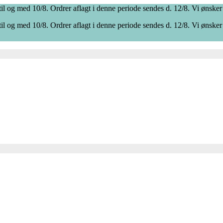
il og med 10/8. Ordrer aflagt i denne periode sendes d. 12/8. Vi ønsker
il og med 10/8. Ordrer aflagt i denne periode sendes d. 12/8. Vi ønsker