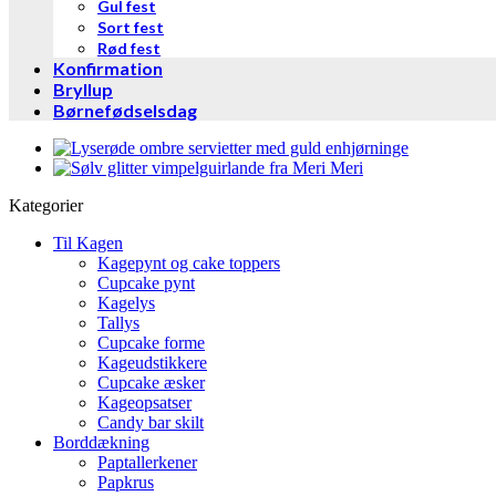
Gul fest
Sort fest
Rød fest
Konfirmation
Bryllup
Børnefødselsdag
Kategorier
Til Kagen
Kagepynt og cake toppers
Cupcake pynt
Kagelys
Tallys
Cupcake forme
Kageudstikkere
Cupcake æsker
Kageopsatser
Candy bar skilt
Borddækning
Paptallerkener
Papkrus