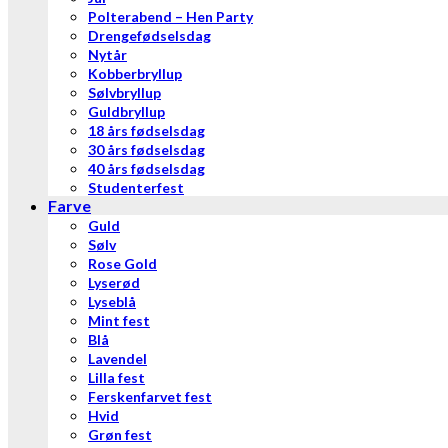
Polterabend – Hen Party
Drengefødselsdag
Nytår
Kobberbryllup
Sølvbryllup
Guldbryllup
18 års fødselsdag
30 års fødselsdag
40 års fødselsdag
Studenterfest
Farve
Guld
Sølv
Rose Gold
Lyserød
Lyseblå
Mint fest
Blå
Lavendel
Lilla fest
Ferskenfarvet fest
Hvid
Grøn fest